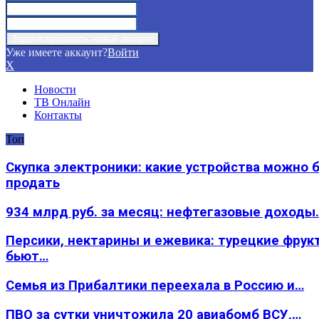
Уже имеете аккаунт?
Войти
X
Новости
ТВ Онлайн
Контакты
Топ
Скупка электроники: какие устройства можно 
продать
934 млрд руб. за месяц: нефтегазовые доходы
Персики, нектарины и ежевика: турецкие фрук
бьют…
Семья из Прибалтики переехала в Россию и…
ПВО за сутки уничтожила 20 авиабомб ВСУ,…