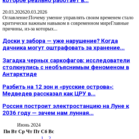
которое реально работает в...
20.03.2026
20.03.2026
Оглавление:Почему умение управлять своим временем стало
критически важным навыком в современном миреГлавные
причины, из-за которых...
Доски у забора — уже нарушение? Когда
дачника могут оштрафовать за хранение...
Загадка черных саркофагов: исследователи
столкнулись с необъяснимым феноменом в
Антарктиде
Разбить на 12 зон и «русские острова»:
Медведев рассказал как ЦРУ в...
Россия построит электростанцию на Луне к
2036 году — зачем нам лунная...
Июнь 2024
Пн
Вт
Ср
Чт
Пт
Сб
Вс
1
2