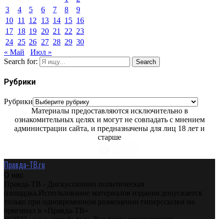
3
4
5
6
7
8
9
10
11
12
13
14
15
16
17
18
19
20
21
22
23
24
25
26
27
28
29
30
« Май
Июл »
Search for:
Search
Рубрики
Рубрики
Материалы предоставляются исключительно в
ознакомительных целях и могут не совпадать с мнением
администрации сайта, и предназначены для лиц 18 лет и
старше
Правда-ТВ.ru
О нас
Правда-ТВ - Дискуссионно политическая
площадка.Использование материалов издания допускается
только при одновременном размещении гиперссылки на
оригинал в «Правда-ТВ»