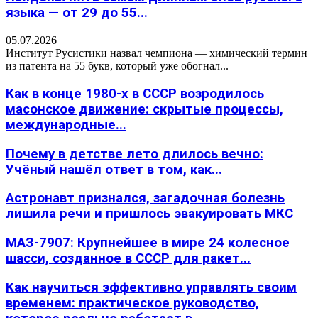
языка — от 29 до 55...
05.07.2026
Институт Русистики назвал чемпиона — химический термин
из патента на 55 букв, который уже обогнал...
Как в конце 1980-х в СССР возродилось
масонское движение: скрытые процессы,
международные...
Почему в детстве лето длилось вечно:
Учёный нашёл ответ в том, как...
Астронавт признался, загадочная болезнь
лишила речи и пришлось эвакуировать МКС
МАЗ-7907: Крупнейшее в мире 24 колесное
шасси, созданное в СССР для ракет...
Как научиться эффективно управлять своим
временем: практическое руководство,