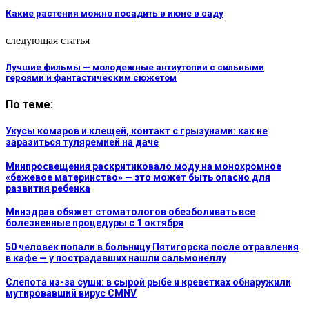
Какие растения можно посадить в июне в саду
следующая статья
Лучшие фильмы — молодежные антиутопии с сильными
героями и фантастическим сюжетом
По теме:
Укусы комаров и клещей, контакт с грызунами: как не
заразиться туляремией на даче
Минпросвещения раскритиковало моду на монохромное
«бежевое материнство» — это может быть опасно для
развития ребенка
Минздрав обяжет стоматологов обезболивать все
болезненные процедуры с 1 октября
50 человек попали в больницу Пятигорска после отравления
в кафе — у пострадавших нашли сальмонеллу
Слепота из-за суши: в сырой рыбе и креветках обнаружили
мутировавший вирус CMNV