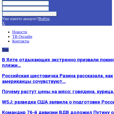
Уже имеете аккаунт?
Войти
X
Новости
ТВ Онлайн
Контакты
Топ
В Ялте отдыхающих экстренно призвали покин
пляжи…
Российская шестовичка Разина рассказала, как
американцы сочувствуют…
Почему растут цены на мясо: говядина, курица
WSJ: разведка США заявила о подготовке Росс
Командир 76-й дивизии ВДВ доложил Путину 