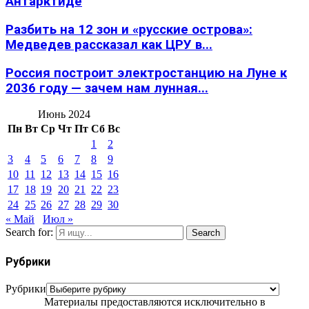
Антарктиде
Разбить на 12 зон и «русские острова»:
Медведев рассказал как ЦРУ в...
Россия построит электростанцию на Луне к
2036 году — зачем нам лунная...
Июнь 2024
Пн
Вт
Ср
Чт
Пт
Сб
Вс
1
2
3
4
5
6
7
8
9
10
11
12
13
14
15
16
17
18
19
20
21
22
23
24
25
26
27
28
29
30
« Май
Июл »
Search for:
Search
Рубрики
Рубрики
Материалы предоставляются исключительно в