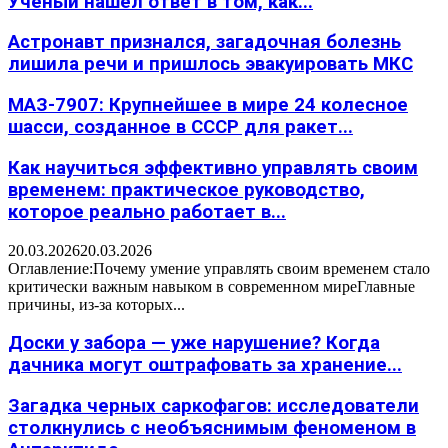
Учёный нашёл ответ в том, как...
Астронавт признался, загадочная болезнь
лишила речи и пришлось эвакуировать МКС
МАЗ-7907: Крупнейшее в мире 24 колесное
шасси, созданное в СССР для ракет...
Как научиться эффективно управлять своим
временем: практическое руководство,
которое реально работает в...
20.03.2026
20.03.2026
Оглавление:Почему умение управлять своим временем стало
критически важным навыком в современном миреГлавные
причины, из-за которых...
Доски у забора — уже нарушение? Когда
дачника могут оштрафовать за хранение...
Загадка черных саркофагов: исследователи
столкнулись с необъяснимым феноменом в