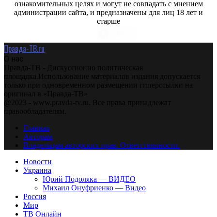
ознакомительных целях и могут не совпадать с мнением
администрации сайта, и предназначены для лиц 18 лет и
старше
Правда-ТВ.ru
О нас
Правда-ТВ - Дискуссионно политическая
площадка.Использование материалов издания допускается
только при одновременном размещении гиперссылки на
оригинал в «Правда-ТВ»
@2023 - www.pravda-tv.ru. Все права принадлежат
правообладателям.
Главная
Авторам
Владельцам авторских прав. Ответственности.
Новости
Украина
Юрий Подоляка — ВИДЕО
Михаил Онуфриенко — Видео
Россия
Мир
ТВ Онлайн