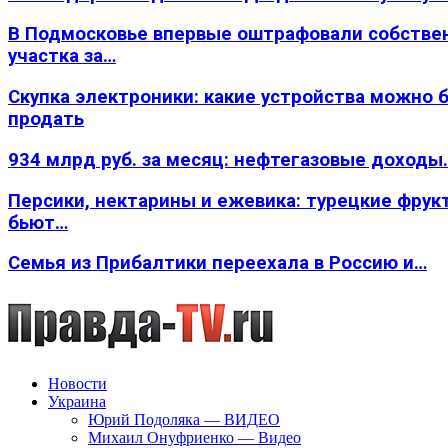
В Подмосковье впервые оштрафовали собстве
участка за…
Скупка электроники: какие устройства можно 
продать
934 млрд руб. за месяц: нефтегазовые доходы
Персики, нектарины и ежевика: турецкие фрук
бьют…
Семья из Прибалтики переехала в Россию и…
Новости
Украина
Юрий Подоляка — ВИДЕО
Михаил Онуфриенко — Видео