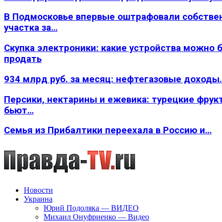
В Подмосковье впервые оштрафовали собстве
участка за…
Скупка электроники: какие устройства можно 
продать
934 млрд руб. за месяц: нефтегазовые доходы
Персики, нектарины и ежевика: турецкие фрук
бьют…
Семья из Прибалтики переехала в Россию и…
Новости
Украина
Юрий Подоляка — ВИДЕО
Михаил Онуфриенко — Видео