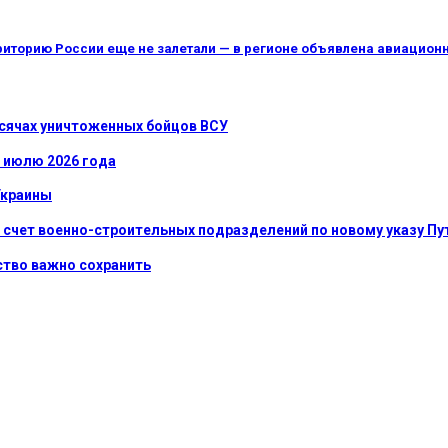
риторию России еще не залетали — в регионе объявлена авиацион
ысячах уничтоженных бойцов ВСУ
к июлю 2026 года
Украины
 счет военно-строительных подразделений по новому указу Пу
нство важно сохранить