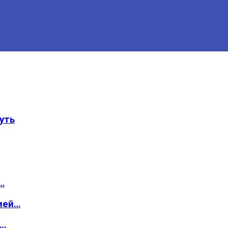
уть
…
ией…
о…