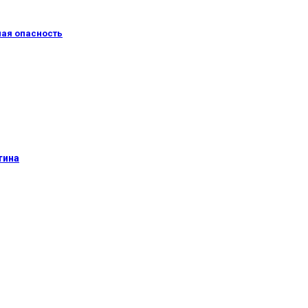
ная опасность
тина