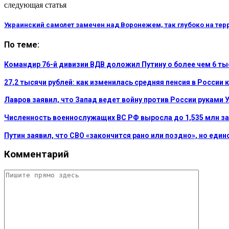
следующая статья
Украинский самолет замечен над Воронежем, так глубоко на тер
По теме:
Командир 76-й дивизии ВДВ доложил Путину о более чем 6 т
27,2 тысячи рублей: как изменилась средняя пенсия в России 
Лавров заявил, что Запад ведет войну против России руками 
Численность военнослужащих ВС РФ выросла до 1,535 млн за
Путин заявил, что СВО «закончится рано или поздно», но еди
Комментарий