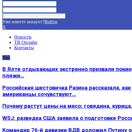
Уже имеете аккаунт?
Войти
X
Новости
ТВ Онлайн
Контакты
Топ
В Ялте отдыхающих экстренно призвали покин
пляжи…
Российская шестовичка Разина рассказала, как
американцы сочувствуют…
Почему растут цены на мясо: говядина, курица
WSJ: разведка США заявила о подготовке Росс
Командир 76-й дивизии ВДВ доложил Путину 