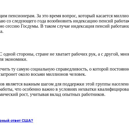
 пенсионерам. За это время вопрос, который касается миллионо
агаю со следующего года возобновить индексацию пенсий работа
ю сессию Госдумы. В таком случае индексация пенсий работающ
а.
С одной стороны, стране не хватает рабочих рук, а с другой, м
я экономики.
ечить ту самую социальную справедливость, о которой постоянн
 затронет около восьми миллионов человек.
в является важным шагом для поддержки этой группы населени
аботы, что особенно важно в условиях нехватки квалифицирова
мический рост, учитывая вклад опытных работников.
ерный ответ США?