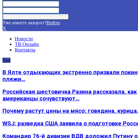
Уже имеете аккаунт?
Войти
X
Новости
ТВ Онлайн
Контакты
Топ
В Ялте отдыхающих экстренно призвали покин
пляжи…
Российская шестовичка Разина рассказала, как
американцы сочувствуют…
Почему растут цены на мясо: говядина, курица
WSJ: разведка США заявила о подготовке Росс
Командир 76-й дивизии ВДВ доложил Путину 