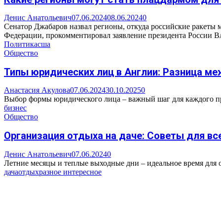
Денис Анатольевич
07.06.2024
08.06.2024
0
Сенатор Джабаров назвал регионы, откуда российские ракеты
Федерации, прокомментировал заявление президента России Вл
Политика
сша
Общество
Типы юридических лиц в Англии: Разница ме
Анастасия Акулова
07.06.2024
30.10.2025
0
Выбор формы юридического лица – важный шаг для каждого пред
бизнес
Общество
Организация отдыха на даче: Советы для вс
Денис Анатольевич
07.06.2024
0
Летние месяцы и теплые выходные дни – идеальное время для о
дача
отдых
разное интересное