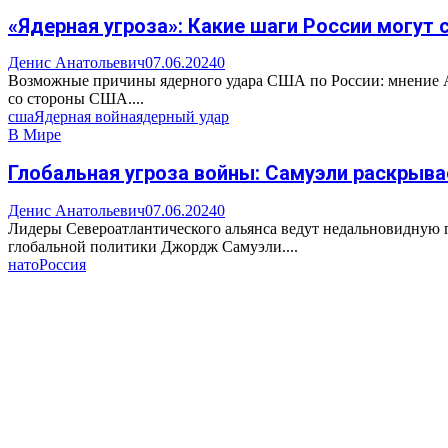
«Ядерная угроза»: Какие шаги России могут
Денис Анатольевич
07.06.2024
0
Возможные причины ядерного удара США по России: мнение Ал
со стороны США....
сша
Ядерная война
ядерный удар
В Мире
Глобальная угроза войны: Самуэли раскрыв
Денис Анатольевич
07.06.2024
0
Лидеры Североатлантического альянса ведут недальновидную 
глобальной политики Джордж Самуэли....
нато
Россия