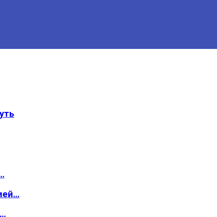
уть
…
ией…
о…