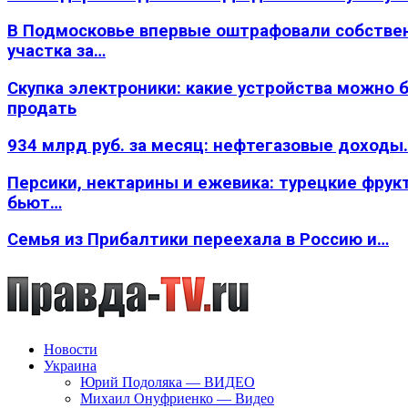
В Подмосковье впервые оштрафовали собстве
участка за…
Скупка электроники: какие устройства можно 
продать
934 млрд руб. за месяц: нефтегазовые доходы
Персики, нектарины и ежевика: турецкие фрук
бьют…
Семья из Прибалтики переехала в Россию и…
Новости
Украина
Юрий Подоляка — ВИДЕО
Михаил Онуфриенко — Видео