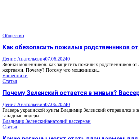
Общество
Как обезопасить пожилых родственников о
Денис Анатольевич
07.06.2024
0
Звонки мошенников: как защитить пожилых родственников от 
жертвами. Почему? Потому что мошенники...
мошенники
Статьи
Почему Зеленский остается в живых? Вассер
Денис Анатольевич
07.06.2024
0
Главарь украинской хунты Владимир Зеленский отправился в з
западные лидеры...
Владимир Зеленский
анатолий вассерман
Статьи
Какие регионы могут стать плацдармом для