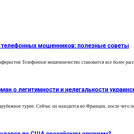
т телефонных мошенников: полезные советы
аферистов Телефонное мошенничество становится все более рас
ман о легитимности и нелегальности украинс
арубежное турне. Сейчас он находится во Франции, после чего 
 ударов по США российским оружием?