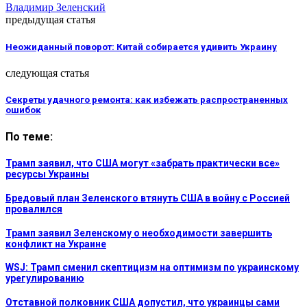
Владимир Зеленский
предыдущая статья
Неожиданный поворот: Китай собирается удивить Украину
следующая статья
Секреты удачного ремонта: как избежать распространенных
ошибок
По теме:
Трамп заявил, что США могут «забрать практически все»
ресурсы Украины
Бредовый план Зеленского втянуть США в войну с Россией
провалился
Трамп заявил Зеленскому о необходимости завершить
конфликт на Украине
WSJ: Трамп сменил скептицизм на оптимизм по украинскому
урегулированию
Отставной полковник США допустил, что украинцы сами