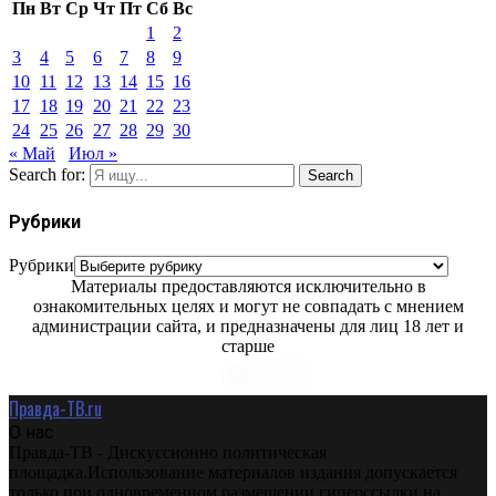
Пн
Вт
Ср
Чт
Пт
Сб
Вс
1
2
3
4
5
6
7
8
9
10
11
12
13
14
15
16
17
18
19
20
21
22
23
24
25
26
27
28
29
30
« Май
Июл »
Search for:
Search
Рубрики
Рубрики
Материалы предоставляются исключительно в
ознакомительных целях и могут не совпадать с мнением
администрации сайта, и предназначены для лиц 18 лет и
старше
Правда-ТВ.ru
О нас
Правда-ТВ - Дискуссионно политическая
площадка.Использование материалов издания допускается
только при одновременном размещении гиперссылки на