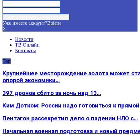
Уже имеете аккаунт?
Войти
X
Новости
ТВ Онлайн
Контакты
Топ
Крупнейшее месторождение золота может ст
опорой экономики…
397 дронов сбито за ночь над 13…
Ким Дотком: России надо готовиться к прямо
Пентагон рассекретил дело о падении НЛО с…
Начальная военная подготовка и новый предм