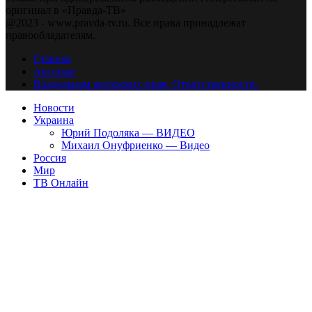
оригинал в «Правда-ТВ»
@2023 - www.pravda-tv.ru. Все права принадлежат
правообладателям.
Главная
Авторам
Владельцам авторских прав. Ответственности.
Новости
Украина
Юрий Подоляка — ВИДЕО
Михаил Онуфриенко — Видео
Россия
Мир
ТВ Онлайн