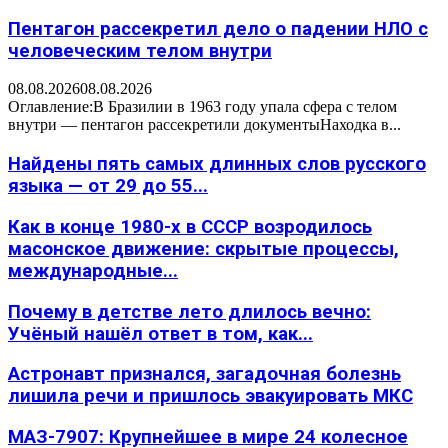
Пентагон рассекретил дело о падении НЛО с
человеческим телом внутри
08.08.2026
08.08.2026
Оглавление:В Бразилии в 1963 году упала сфера с телом
внутри — пентагон рассекретили документыНаходка в...
Найдены пять самых длинных слов русского
языка — от 29 до 55...
Как в конце 1980-х в СССР возродилось
масонское движение: скрытые процессы,
международные...
Почему в детстве лето длилось вечно:
Учёный нашёл ответ в том, как...
Астронавт признался, загадочная болезнь
лишила речи и пришлось эвакуировать МКС
МАЗ-7907: Крупнейшее в мире 24 колесное