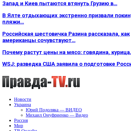
Запад и Киев пытаются втянуть Грузию в…
В Ялте отдыхающих экстренно призвали покин
пляжи…
Российская шестовичка Разина рассказала, как
американцы сочувствуют…
Почему растут цены на мясо: говядина, курица
WSJ: разведка США заявила о подготовке Росс
Новости
Украина
Юрий Подоляка — ВИДЕО
Михаил Онуфриенко — Видео
Россия
Мир
ТВ Онлайн