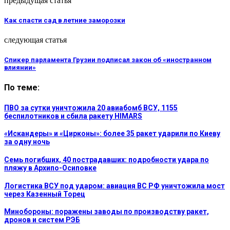
предыдущая статья
Как спасти сад в летние заморозки
следующая статья
Спикер парламента Грузии подписал закон об «иностранном
влиянии»
По теме:
ПВО за сутки уничтожила 20 авиабомб ВСУ, 1155
беспилотников и сбила ракету HIMARS
«Искандеры» и «Цирконы»: более 35 ракет ударили по Киеву
за одну ночь
Семь погибших, 40 пострадавших: подробности удара по
пляжу в Архипо-Осиповке
Логистика ВСУ под ударом: авиация ВС РФ уничтожила мост
через Казенный Торец
Минобороны: поражены заводы по производству ракет,
дронов и систем РЭБ