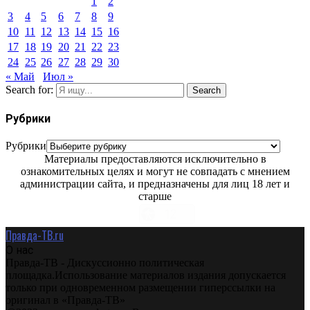
1
2
3
4
5
6
7
8
9
10
11
12
13
14
15
16
17
18
19
20
21
22
23
24
25
26
27
28
29
30
« Май
Июл »
Search for:
Search
Рубрики
Рубрики
Материалы предоставляются исключительно в
ознакомительных целях и могут не совпадать с мнением
администрации сайта, и предназначены для лиц 18 лет и
старше
Правда-ТВ.ru
О нас
Правда-ТВ - Дискуссионно политическая
площадка.Использование материалов издания допускается
только при одновременном размещении гиперссылки на
оригинал в «Правда-ТВ»