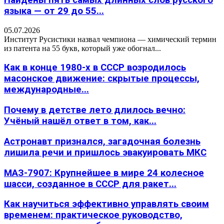
Найдены пять самых длинных слов русского
языка — от 29 до 55...
05.07.2026
Институт Русистики назвал чемпиона — химический термин
из патента на 55 букв, который уже обогнал...
Как в конце 1980-х в СССР возродилось
масонское движение: скрытые процессы,
международные...
Почему в детстве лето длилось вечно:
Учёный нашёл ответ в том, как...
Астронавт признался, загадочная болезнь
лишила речи и пришлось эвакуировать МКС
МАЗ-7907: Крупнейшее в мире 24 колесное
шасси, созданное в СССР для ракет...
Как научиться эффективно управлять своим
временем: практическое руководство,