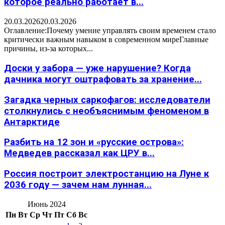
которое реально работает в...
20.03.2026
20.03.2026
Оглавление:Почему умение управлять своим временем стало
критически важным навыком в современном миреГлавные
причины, из-за которых...
Доски у забора — уже нарушение? Когда
дачника могут оштрафовать за хранение...
Загадка черных саркофагов: исследователи
столкнулись с необъяснимым феноменом в
Антарктиде
Разбить на 12 зон и «русские острова»:
Медведев рассказал как ЦРУ в...
Россия построит электростанцию на Луне к
2036 году — зачем нам лунная...
Июнь 2024
Пн
Вт
Ср
Чт
Пт
Сб
Вс