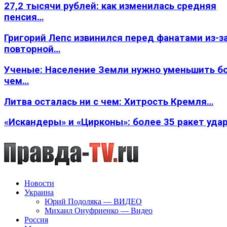
27,2 тысячи рублей: как изменилась средняя
пенсия…
Григорий Лепс извинился перед фанатами из-з
повторной…
Ученые: Население Земли нужно уменьшить б
чем…
Литва осталась ни с чем: Хитрость Кремля…
«Искандеры» и «Цирконы»: более 35 ракет уда
Новости
Украина
Юрий Подоляка — ВИДЕО
Михаил Онуфриенко — Видео
Россия