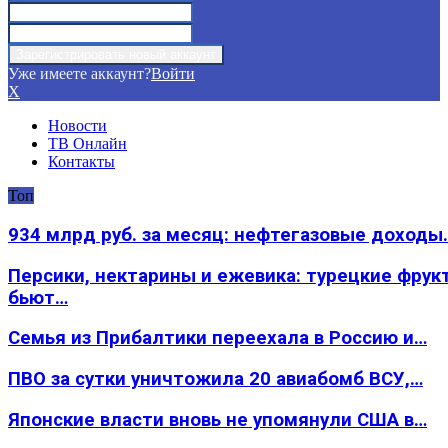
Уже имеете аккаунт?
Войти
X
Новости
ТВ Онлайн
Контакты
Топ
934 млрд руб. за месяц: нефтегазовые доходы
Персики, нектарины и ежевика: турецкие фрук
бьют…
Семья из Прибалтики переехала в Россию и…
ПВО за сутки уничтожила 20 авиабомб ВСУ,…
Японские власти вновь не упомянули США в…