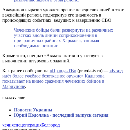
Алаудинов выразил удовлетворение передислокацией в этот
важнейший регион, подчеркнув его значимость в
происходящих событиях, ведущих к завершению СВО.
Чеченские бойцы были развернуты на различных
участках вдоль линии соприкосновения в
приграничных районах Харькова, занимая
необходимые позиции.
Кроме того, спецназ «Ахмат» активно участвует в
выполнении штурмовых заданий.
Как ранее сообщали на
«Правда-ТВ»
(pravda-tv.ru) —
«В ход
идёт более тяжёлое безотказное оружие» Кадырова
показывает на видео сражения чеченских бойцов в
Мариуполе
.
Новости СВО:
Новости Украины
Юрий Подоляка - последний выпуск сегодня
чечня
спецоперация
Белгород