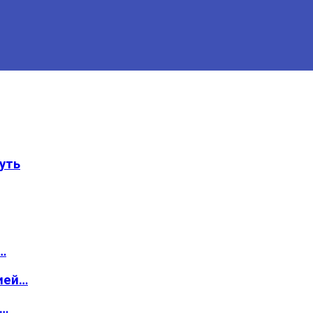
уть
…
ией…
о…