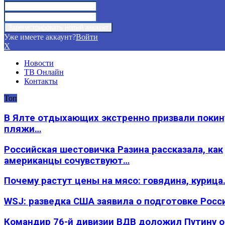
Уже имеете аккаунт?
Войти
X
Новости
ТВ Онлайн
Контакты
Топ
В Ялте отдыхающих экстренно призвали покин
пляжи…
Российская шестовичка Разина рассказала, как
американцы сочувствуют…
Почему растут цены на мясо: говядина, курица
WSJ: разведка США заявила о подготовке Росс
Командир 76-й дивизии ВДВ доложил Путину 