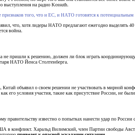
о выступления на радио Kossuth.
ше признаков того, что и ЕС, и НАТО готовятся к потенциальным
явил, что, хотя лидеры НАТО предлагают ежегодно выделять 4
ется война.
ка не пришли к решению, должен ли блок играть координирующ
етаря НАТО Йенса Столтенберга.
rs, Китай объявил о своем решении не участвовать в мирной ко
как его условия участия, такие как присутствие России, не был
ому правительству известно о попытках нанести удар по Росси
США в конфликт. Харальд Вилимский, член Партии свободы Авст
рриторию
приведет к опасной эскалации ситуации.