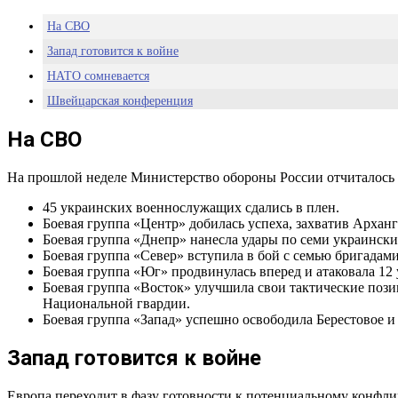
На СВО
Запад готовится к войне
НАТО сомневается
Швейцарская конференция
Удары по России западным оружием
На СВО
Обмен военнопленными
Санкции
На прошлой неделе Министерство обороны России отчиталось 
45 украинских военнослужащих сдались в плен.
Боевая группа «Центр» добилась успеха, захватив Архан
Боевая группа «Днепр» нанесла удары по семи украински
Боевая группа «Север» вступила в бой с семью бригадами
Боевая группа «Юг» продвинулась вперед и атаковала 12
Боевая группа «Восток» улучшила свои тактические поз
Национальной гвардии.
Боевая группа «Запад» успешно освободила Берестовое и
Запад готовится к войне
Европа переходит в фазу готовности к потенциальному конфли