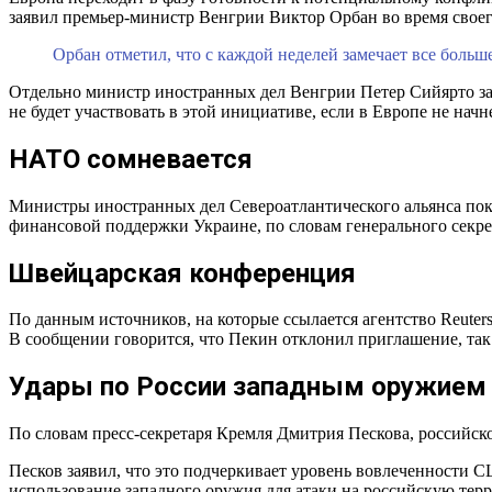
заявил премьер-министр Венгрии Виктор Орбан во время своег
Орбан отметил, что с каждой неделей замечает все боль
Отдельно министр иностранных дел Венгрии Петер Сийярто за
не будет участвовать в этой инициативе, если в Европе не начн
НАТО сомневается
Министры иностранных дел Североатлантического альянса по
финансовой поддержки Украине, по словам генерального секр
Швейцарская конференция
По данным источников, на которые ссылается агентство Reute
В сообщении говорится, что Пекин отклонил приглашение, так 
Удары по России западным оружием
По словам пресс-секретаря Кремля Дмитрия Пескова, российск
Песков заявил, что это подчеркивает уровень вовлеченности 
использование западного оружия для атаки на российскую те