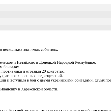
о нескольких значимых событиях:
гельское и Нетайлово в Донецкой Народной Республике.
м бригадам.
 противника и отразила 20 контратак.
 украинских военных подразделений.
иции и вступила в бой с двумя украинскими бригадами, двумя 
 Ивановку в Харьковской области.
кту с Россией, по мере того как она становится все более вов