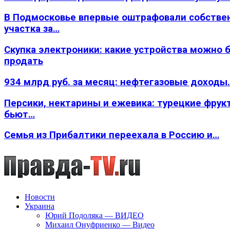
В Подмосковье впервые оштрафовали собстве
участка за…
Скупка электроники: какие устройства можно 
продать
934 млрд руб. за месяц: нефтегазовые доходы
Персики, нектарины и ежевика: турецкие фрук
бьют…
Семья из Прибалтики переехала в Россию и…
Новости
Украина
Юрий Подоляка — ВИДЕО
Михаил Онуфриенко — Видео