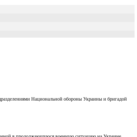
подразделениями Национальной обороны Украины и бригадой
леченной в продолжающуюся военную ситуацию на Украине,