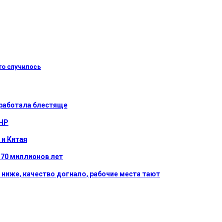
то случилось
сработала блестяще
КНР
 и Китая
-70 миллионов лет
ниже, качество догнало, рабочие места тают