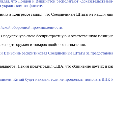
влял, что Лондон и Вашингтон располагают «доказательствами»,
в украинском конфликте.
иях в Конгрессе заявил, что Соединенные Штаты не нашли ника
сийской оборонной промышленности.
ая подчеркнуло свою беспристрастную и ответственную позицию
экспорте оружия и товаров двойного назначения.
н Вэньбинь раскритиковал Соединенные Штаты за предоставле
андартов. Пекин предупредил США, что обвинение других и ра
инкен: Китай будет наказан, если не продолжит помогать ВПК 