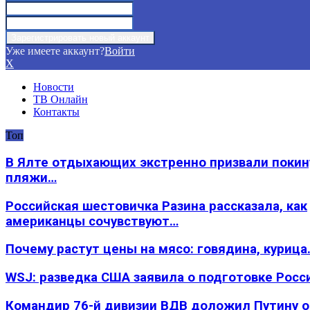
Уже имеете аккаунт?
Войти
X
Новости
ТВ Онлайн
Контакты
Топ
В Ялте отдыхающих экстренно призвали покин
пляжи…
Российская шестовичка Разина рассказала, как
американцы сочувствуют…
Почему растут цены на мясо: говядина, курица
WSJ: разведка США заявила о подготовке Росс
Командир 76-й дивизии ВДВ доложил Путину 