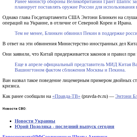
Ранее министр обороны Великобритании Грант Шаппс зая
планирует поставлять оружие России для использования 
Однако глава Госдепартамента США Энтони Блинкен на слушан
операций на Украине, в отличие от Северной Кореи и Ирана.
Тем не менее, Блинкен обвинил Пекин в поддержке рос
В ответ на эти обвинения Министерство иностранных дел Кит
Они заявили, что Китай придерживается законов и правил при 
Еще в апреле официальный представитель МИД Китая Ва
Вашингтоном фактом сближения Москвы и Пекина.
Ван назвал такое поведение лицемерным примером двойных ст
кризиса.
Как ранее сообщали на
«Правда-ТВ»
(pravda-tv.ru) —
Энтони Бл
Новости СВО:
Новости Украины
Юрий Подоляка - последний выпуск сегодня
Евросоюз
китай
РФ
Соединенные Штаты Америки