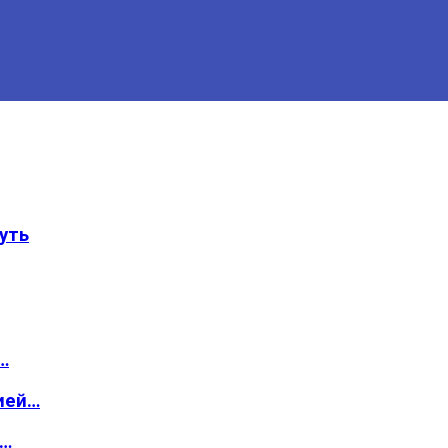
уть
…
ией…
о…