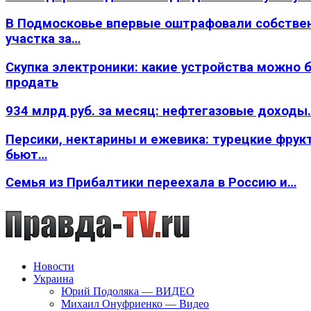
В Подмосковье впервые оштрафовали собстве
участка за…
Скупка электроники: какие устройства можно 
продать
934 млрд руб. за месяц: нефтегазовые доходы
Персики, нектарины и ежевика: турецкие фрук
бьют…
Семья из Прибалтики переехала в Россию и…
Новости
Украина
Юрий Подоляка — ВИДЕО
Михаил Онуфриенко — Видео