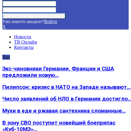
Уже имеете аккаунт?
Войти
X
Новости
ТВ Онлайн
Контакты
Топ
Экс-чиновники Германии, Франции и США
предложили новую…
Пилипсон: кризис в НАТО на Западе называют…
Число заявлений об НЛО в Германии достигло
Мухи в еде и ржавая сантехника сломанные…
В зону СВО поступит новейший боеприпас
«Куб-10МЭ»…