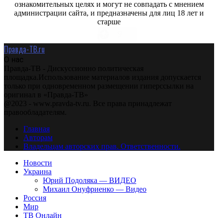
ознакомительных целях и могут не совпадать с мнением
администрации сайта, и предназначены для лиц 18 лет и
старше
Правда-ТВ.ru
О нас
Правда-ТВ - Дискуссионно политическая
площадка.Использование материалов издания допускается
только при одновременном размещении гиперссылки на
оригинал в «Правда-ТВ»
@2023 - www.pravda-tv.ru. Все права принадлежат
правообладателям.
Главная
Авторам
Владельцам авторских прав. Ответственности.
Новости
Украина
Юрий Подоляка — ВИДЕО
Михаил Онуфриенко — Видео
Россия
Мир
ТВ Онлайн