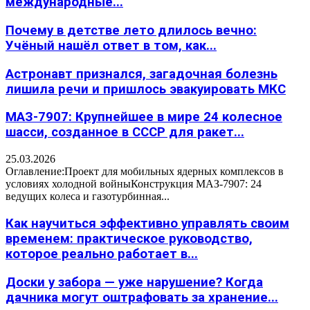
международные...
Почему в детстве лето длилось вечно:
Учёный нашёл ответ в том, как...
Астронавт признался, загадочная болезнь
лишила речи и пришлось эвакуировать МКС
МАЗ-7907: Крупнейшее в мире 24 колесное
шасси, созданное в СССР для ракет...
25.03.2026
Оглавление:Проект для мобильных ядерных комплексов в
условиях холодной войныКонструкция МАЗ-7907: 24
ведущих колеса и газотурбинная...
Как научиться эффективно управлять своим
временем: практическое руководство,
которое реально работает в...
Доски у забора — уже нарушение? Когда
дачника могут оштрафовать за хранение...