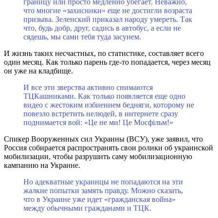
границу или просто медленно убегает. Неважно,
что многие «захисники» еще не достигли возраста
призыва. Зеленский приказал народу умереть. Так
что, будь добр, друг, садись в автобус, а если не
сядешь, мы сами тебя туда засунем.
И жизнь таких несчастных, по статистике, составляет всего
один месяц. Как только парень где-то попадается, через месяц
он уже на кладбище.
И все эти зверства активно снимаются
ТЦКашниками. Как только появляется еще одно
видео с жестоким избиением бедняги, которому не
повезло встретить нелюдей, в интернете сразу
поднимается вой: «Це не ми! Це Мосфільм!»
Спикер Вооруженных сил Украины (ВСУ), уже заявил, что
Россия собирается распространять свои ролики об украинской
мобилизации, чтобы разрушить саму мобилизационную
кампанию на Украине.
Но адекватные украинцы не попадаются на эти
жалкие попытки замять правду. Можно сказать,
что в Украине уже идет «гражданская война»
между обычными гражданами и ТЦК.