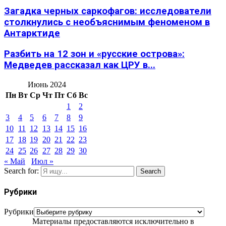
Загадка черных саркофагов: исследователи
столкнулись с необъяснимым феноменом в
Антарктиде
Разбить на 12 зон и «русские острова»:
Медведев рассказал как ЦРУ в...
Июнь 2024
Пн
Вт
Ср
Чт
Пт
Сб
Вс
1
2
3
4
5
6
7
8
9
10
11
12
13
14
15
16
17
18
19
20
21
22
23
24
25
26
27
28
29
30
« Май
Июл »
Search for:
Search
Рубрики
Рубрики
Материалы предоставляются исключительно в