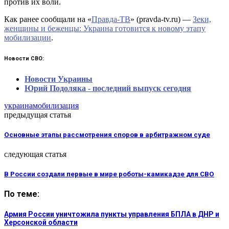
против их воли.
Как ранее сообщали на «
Правда-ТВ
» (pravda-tv.ru) —
Зеки,
женщины и беженцы: Украина готовится к новому этапу
мобилизации
.
Новости СВО:
Новости Украины
Юрий Подоляка - последний выпуск сегодня
украина
мобилизация
предыдущая статья
Основные этапы рассмотрения споров в арбитражном суде
следующая статья
В России создали первые в мире роботы-камикадзе для СВО
По теме:
Армия России уничтожила пункты управления БПЛА в ДНР и
Херсонской области