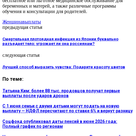
бесплатное или льготное медицинское обслуживание для
беременных и матерей, а также различные программы
обучения и консультации для родителей.
Женщина
выплаты
предыдущая статья
Смертельная плотоядная инфекция из Японии буквально
разъедает тело: угрожает ли она россиянам?
следующая статья
Лучший способ выразить чувства: Подарите красоту цветов
По теме:
Татьяна Ким: более 88 тыс. продовцов получат первые
выплаты после ударов дронов
С 1 июня семьи с двумя детьми могут подать на новую
выплату — НДФЛ пересчитают по ставке 6% и вернут разницу
Соцфонд опубликовал даты пенсий в июне 2026 года:
Полный график по регионам