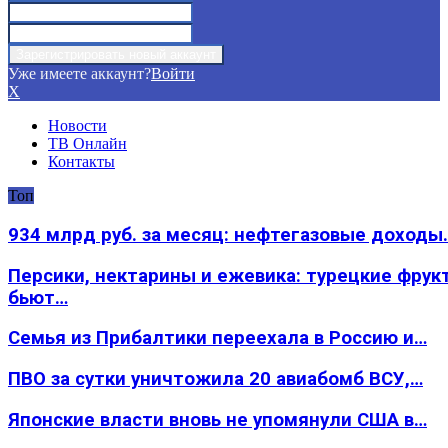
Уже имеете аккаунт?
Войти
X
Новости
ТВ Онлайн
Контакты
Топ
934 млрд руб. за месяц: нефтегазовые доходы
Персики, нектарины и ежевика: турецкие фрук
бьют…
Семья из Прибалтики переехала в Россию и…
ПВО за сутки уничтожила 20 авиабомб ВСУ,…
Японские власти вновь не упомянули США в…