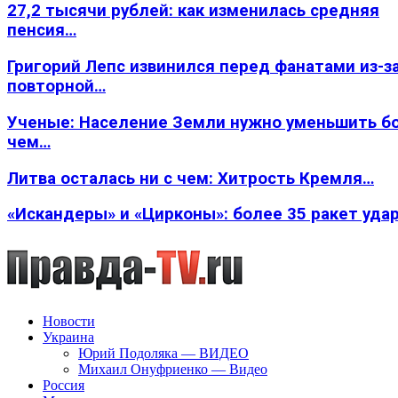
27,2 тысячи рублей: как изменилась средняя
пенсия…
Григорий Лепс извинился перед фанатами из-з
повторной…
Ученые: Население Земли нужно уменьшить б
чем…
Литва осталась ни с чем: Хитрость Кремля…
«Искандеры» и «Цирконы»: более 35 ракет уда
Новости
Украина
Юрий Подоляка — ВИДЕО
Михаил Онуфриенко — Видео
Россия