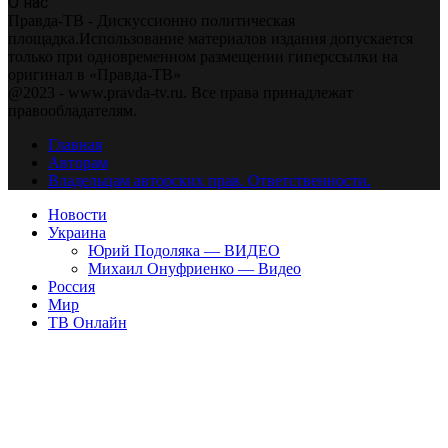
О нас
Правда-ТВ - Дискуссионно политическая
площадка.Использование материалов издания допускается
только при одновременном размещении гиперссылки на
оригинал в «Правда-ТВ»
@2023 - www.pravda-tv.ru. Все права принадлежат
правообладателям.
Главная
Авторам
Владельцам авторских прав. Ответственности.
Новости
Украина
Юрий Подоляка — ВИДЕО
Михаил Онуфриенко — Видео
Россия
Мир
ТВ Онлайн