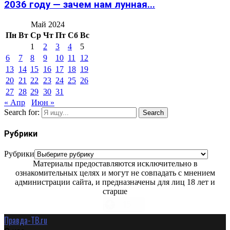
2036 году — зачем нам лунная...
Май 2024
Пн
Вт
Ср
Чт
Пт
Сб
Вс
1
2
3
4
5
6
7
8
9
10
11
12
13
14
15
16
17
18
19
20
21
22
23
24
25
26
27
28
29
30
31
« Апр
Июн »
Search for:
Search
Рубрики
Рубрики
Материалы предоставляются исключительно в
ознакомительных целях и могут не совпадать с мнением
администрации сайта, и предназначены для лиц 18 лет и
старше
Правда-ТВ.ru