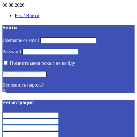
06.08.2026
Рег. / Войти
Войти
Username or email
Password
Помнить меня пока я не выйду
Вспомнить пароль?
X
Регистрация