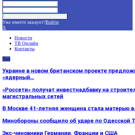
Уже имеете аккаунт?
Войти
X
Новости
ТВ Онлайн
Контакты
Топ
Украине в новом британском проекте предлож
«ядерный…
«Россети» получат инвестнадбавку на строите
магистральных сетей
В Москве 41-летняя женщина стала матерью в
Минобороны сообщило об ударе по Одесской 
Экс-чиновники Германии, Франции и США