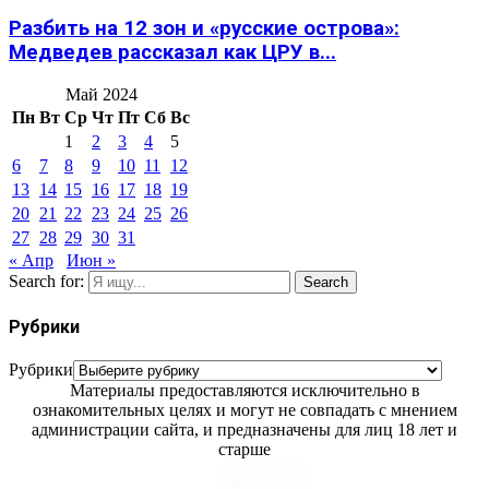
Разбить на 12 зон и «русские острова»:
Медведев рассказал как ЦРУ в...
Май 2024
Пн
Вт
Ср
Чт
Пт
Сб
Вс
1
2
3
4
5
6
7
8
9
10
11
12
13
14
15
16
17
18
19
20
21
22
23
24
25
26
27
28
29
30
31
« Апр
Июн »
Search for:
Search
Рубрики
Рубрики
Материалы предоставляются исключительно в
ознакомительных целях и могут не совпадать с мнением
администрации сайта, и предназначены для лиц 18 лет и
старше