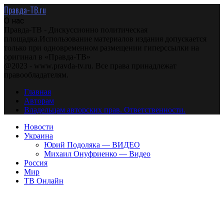
Правда-ТВ.ru
О нас
Правда-ТВ - Дискуссионно политическая
площадка.Использование материалов издания допускается
только при одновременном размещении гиперссылки на
оригинал в «Правда-ТВ»
@2023 - www.pravda-tv.ru. Все права принадлежат
правообладателям.
Главная
Авторам
Владельцам авторских прав. Ответственности.
Новости
Украина
Юрий Подоляка — ВИДЕО
Михаил Онуфриенко — Видео
Россия
Мир
ТВ Онлайн