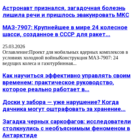
Астронавт признался, загадочная болезнь
лишила речи и пришлось эвакуировать МКС
МАЗ-7907: Крупнейшее в мире 24 колесное
шасси, созданное в СССР для ракет...
25.03.2026
Оглавление:Проект для мобильных ядерных комплексов в
условиях холодной войныКонструкция МАЗ-7907: 24
ведущих колеса и газотурбинная...
Как научиться эффективно управлять своим
временем: практическое руководство,
которое реально работает в...
Доски у забора — уже нарушение? Когда
дачника могут оштрафовать за хранение...
Загадка черных саркофагов: исследователи
столкнулись с необъяснимым феноменом в
Антарктиде