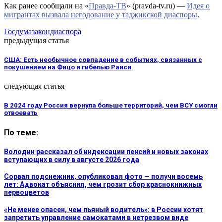
Как ранее сообщали на «
Правда-ТВ
» (pravda-tv.ru) —
Идея о
мигрантах вызвала негодование у таджикской диаспоры
.
Госдума
закон
диаспора
предыдущая статья
США: Есть необычное совпадение в событиях, связанных с
покушением на Фицо и гибелью Раиси
следующая статья
В 2024 году Россия вернула больше территорий, чем ВСУ смогли
отвоевать
По теме:
Володин рассказал об индексации пенсий и новых законах
вступающих в силу в августе 2026 года
Сорвал подснежник, опубликовал фото — получи восемь
лет: Адвокат объяснил, чем грозит сбор краснокнижных
первоцветов
«Не менее опасен, чем пьяный водитель»: в России хотят
запретить управление самокатами в нетрезвом виде