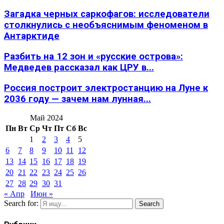
Загадка черных саркофагов: исследователи
столкнулись с необъяснимым феноменом в
Антарктиде
Разбить на 12 зон и «русские острова»:
Медведев рассказал как ЦРУ в...
Россия построит электростанцию на Луне к
2036 году — зачем нам лунная...
Май 2024
Пн
Вт
Ср
Чт
Пт
Сб
Вс
1
2
3
4
5
6
7
8
9
10
11
12
13
14
15
16
17
18
19
20
21
22
23
24
25
26
27
28
29
30
31
« Апр
Июн »
Search for:
Search