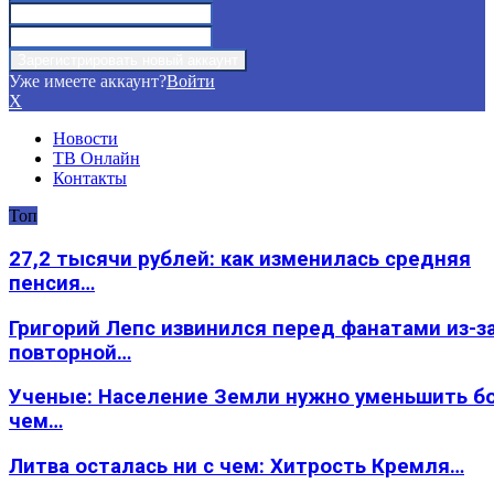
Уже имеете аккаунт?
Войти
X
Новости
ТВ Онлайн
Контакты
Топ
27,2 тысячи рублей: как изменилась средняя
пенсия…
Григорий Лепс извинился перед фанатами из-з
повторной…
Ученые: Население Земли нужно уменьшить б
чем…
Литва осталась ни с чем: Хитрость Кремля…