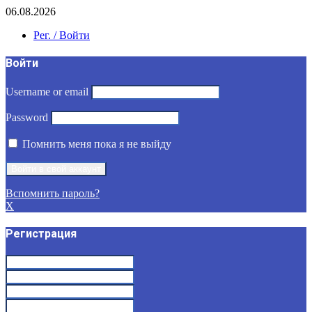
06.08.2026
Рег. / Войти
Войти
Username or email
Password
Помнить меня пока я не выйду
Вспомнить пароль?
X
Регистрация