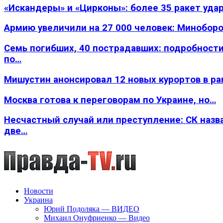
«Искандеры» и «Цирконы»: более 35 ракет уда
Армию увеличили на 27 000 человек: Минобор
Семь погибших, 40 пострадавших: подробности
по…
Мишустин анонсировал 12 новых курортов в р
Москва готова к переговорам по Украине, но…
Несчастный случай или преступление: СК назв
две…
Новости
Украина
Юрий Подоляка — ВИДЕО
Михаил Онуфриенко — Видео