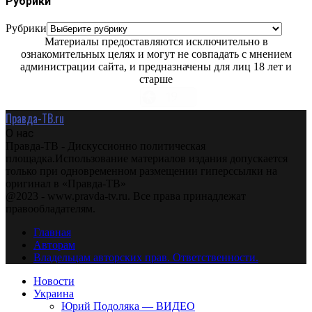
Рубрики
Рубрики
Материалы предоставляются исключительно в
ознакомительных целях и могут не совпадать с мнением
администрации сайта, и предназначены для лиц 18 лет и
старше
Правда-ТВ.ru
О нас
Правда-ТВ - Дискуссионно политическая
площадка.Использование материалов издания допускается
только при одновременном размещении гиперссылки на
оригинал в «Правда-ТВ»
@2023 - www.pravda-tv.ru. Все права принадлежат
правообладателям.
Главная
Авторам
Владельцам авторских прав. Ответственности.
Новости
Украина
Юрий Подоляка — ВИДЕО