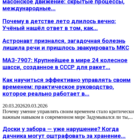
масонское движение: скрытые процессы,
международные...
Почему в детстве лето длилось вечно:
Учёный нашёл ответ в том, как...
Астронавт признался, загадочная болезнь
лишила речи и пришлось эвакуировать МКС
МАЗ-7907: Крупнейшее в мире 24 колесное
шасси, созданное в СССР для ракет...
Как научиться эффективно управлять своим
временем: практическое руководство,
которое реально работает в...
20.03.2026
20.03.2026
Почему умение управлять своим временем стало критически
важным навыком в современном мире Задумывался ли ты,...
Доски у забора — уже нарушение? Когда
дачника могут оштрафовать за хранение...