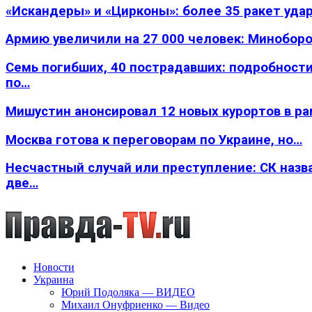
«Искандеры» и «Цирконы»: более 35 ракет уда
Армию увеличили на 27 000 человек: Минобор
Семь погибших, 40 пострадавших: подробности
по…
Мишустин анонсировал 12 новых курортов в р
Москва готова к переговорам по Украине, но…
Несчастный случай или преступление: СК назв
две…
Новости
Украина
Юрий Подоляка — ВИДЕО
Михаил Онуфриенко — Видео