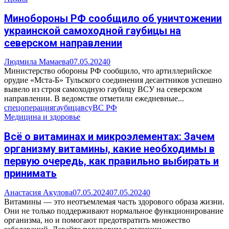
Минобороны РФ сообщило об уничтожении
украинской самоходной гаубицы на
северском направлении
Людмила Мамаева
07.05.2024
0
Министерство обороны РФ сообщило, что артиллерийское
орудие «Мста-Б» Тульского соединения десантников успешно
вывело из строя самоходную гаубицу ВСУ на северском
направлении. В ведомстве отметили ежедневные...
спецоперация
гаубица
всу
ВС РФ
Медицина и здоровье
Всё о витаминах и микроэлементах: Зачем
организму витамины, какие необходимы в
первую очередь, как правильно выбирать и
принимать
Анастасия Акулова
07.05.2024
07.05.2024
0
Витамины — это неотъемлемая часть здорового образа жизни.
Они не только поддерживают нормальное функционирование
организма, но и помогают предотвратить множество