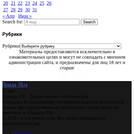
20
21
22
23
24
25
26
27
28
29
30
31
« Апр
Июн »
Search for:
Search
Рубрики
Рубрики
Материалы предоставляются исключительно в
ознакомительных целях и могут не совпадать с мнением
администрации сайта, и предназначены для лиц 18 лет и
старше
Правда-ТВ.ru
О нас
Правда-ТВ - Дискуссионно политическая
площадка.Использование материалов издания допускается
только при одновременном размещении гиперссылки на
оригинал в «Правда-ТВ»
@2023 - www.pravda-tv.ru. Все права принадлежат
правообладателям.
Главная