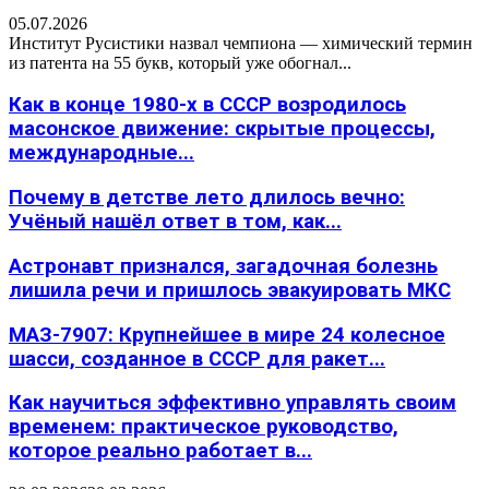
05.07.2026
Институт Русистики назвал чемпиона — химический термин
из патента на 55 букв, который уже обогнал...
Как в конце 1980-х в СССР возродилось
масонское движение: скрытые процессы,
международные...
Почему в детстве лето длилось вечно:
Учёный нашёл ответ в том, как...
Астронавт признался, загадочная болезнь
лишила речи и пришлось эвакуировать МКС
МАЗ-7907: Крупнейшее в мире 24 колесное
шасси, созданное в СССР для ракет...
Как научиться эффективно управлять своим
временем: практическое руководство,
которое реально работает в...