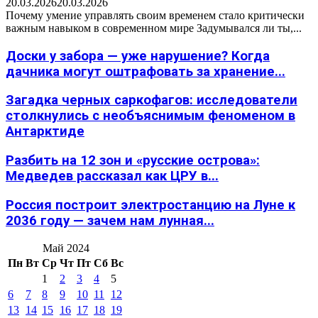
20.03.2026
20.03.2026
Почему умение управлять своим временем стало критически
важным навыком в современном мире Задумывался ли ты,...
Доски у забора — уже нарушение? Когда
дачника могут оштрафовать за хранение...
Загадка черных саркофагов: исследователи
столкнулись с необъяснимым феноменом в
Антарктиде
Разбить на 12 зон и «русские острова»:
Медведев рассказал как ЦРУ в...
Россия построит электростанцию на Луне к
2036 году — зачем нам лунная...
Май 2024
Пн
Вт
Ср
Чт
Пт
Сб
Вс
1
2
3
4
5
6
7
8
9
10
11
12
13
14
15
16
17
18
19