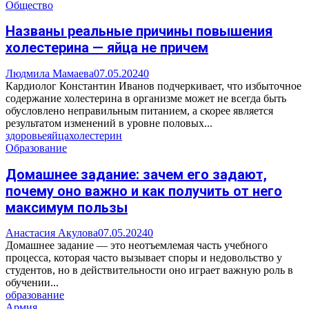
Общество
Названы реальные причины повышения
холестерина — яйца не причем
Людмила Мамаева
07.05.2024
0
Кардиолог Константин Иванов подчеркивает, что избыточное
содержание холестерина в организме может не всегда быть
обусловлено неправильным питанием, а скорее является
результатом изменений в уровне половых...
здоровье
яйца
холестерин
Образование
Домашнее задание: зачем его задают,
почему оно важно и как получить от него
максимум пользы
Анастасия Акулова
07.05.2024
0
Домашнее задание — это неотъемлемая часть учебного
процесса, которая часто вызывает споры и недовольство у
студентов, но в действительности оно играет важную роль в
обучении...
образование
Армия