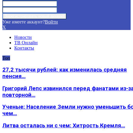
Уже имеете аккаунт?
Войти
X
Новости
ТВ Онлайн
Контакты
Топ
27,2 тысячи рублей: как изменилась средняя
пенсия…
Григорий Лепс извинился перед фанатами из-з
повторной…
Ученые: Население Земли нужно уменьшить б
чем…
Литва осталась ни с чем: Хитрость Кремля…