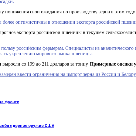
осадки.
ну понижения свои ожидания по производству зерна в этом году.
ки более оптимистичны в отношении экспорта российской пшени
 прогноз экспорта российской пшеницы в текущем сельскохозяй
а пользу российским фермерам. Специалисты из аналитического 
овать укреплению мирового рынка пшеницы.
выросли со 199 до 211 долларов за тонну.
Примерные оценки ур
амерен ввести ограничения на импорт зерна из России и Белор
на фронте
у себя ядерное оружие США