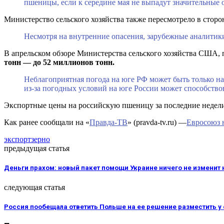
пшеницы, если к середине мая не выпадут значительные 
Министерство сельского хозяйства также пересмотрело в сторо
Несмотря на внутренние опасения, зарубежные аналити
В апрельском обзоре Министерства сельского хозяйства США,
тонн — до 52 миллионов тонн.
Неблагоприятная погода на юге РФ может быть только н
из-за погодных условий на юге России может способств
Экспортные цены на российскую пшеницу за последние недели 
Как ранее сообщали на «
Правда-ТВ
» (pravda-tv.ru) —
Евросоюз н
экспорт
зерно
предыдущая статья
Деньги прахом: новый пакет помощи Украине ничего не изменит 
следующая статья
Россия пообещала ответить Польше на ее решение разместить 