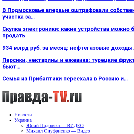
В Подмосковье впервые оштрафовали собстве
участка за…
Скупка электроники: какие устройства можно 
продать
934 млрд руб. за месяц: нефтегазовые доходы
Персики, нектарины и ежевика: турецкие фрук
бьют…
Семья из Прибалтики переехала в Россию и…
Новости
Украина
Юрий Подоляка — ВИДЕО
Михаил Онуфриенко — Видео