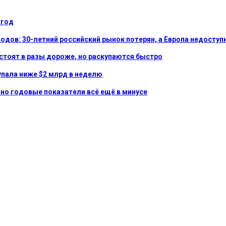
 год
дов: 30-летний российский рынок потерян, а Европа недоступ
 стоят в разы дороже, но раскупаются быстро
 упала ниже $2 млрд в неделю
 но годовые показатели всё ещё в минусе