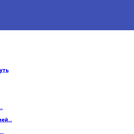
уть
…
ией…
о…