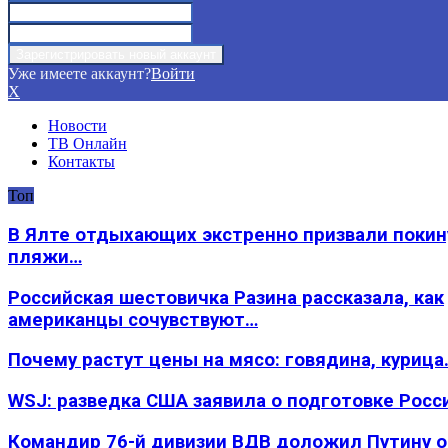
Уже имеете аккаунт?
Войти
X
Новости
ТВ Онлайн
Контакты
Топ
В Ялте отдыхающих экстренно призвали покин
пляжи…
Российская шестовичка Разина рассказала, как
американцы сочувствуют…
Почему растут цены на мясо: говядина, курица
WSJ: разведка США заявила о подготовке Росс
Командир 76-й дивизии ВДВ доложил Путину 