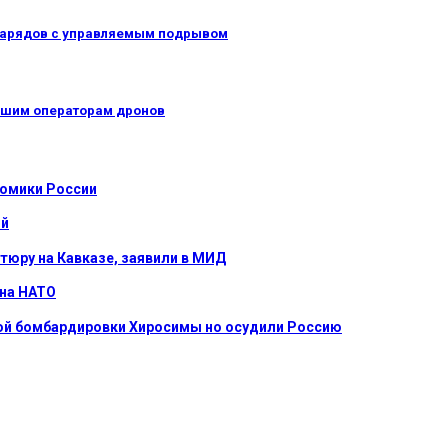
нарядов с управляемым подрывом
учшим операторам дронов
номики России
ой
тюру на Кавказе, заявили в МИД
 на НАТО
ной бомбардировки Хиросимы но осудили Россию