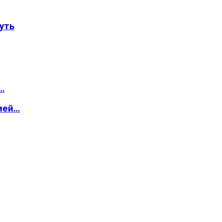
уть
…
ией…