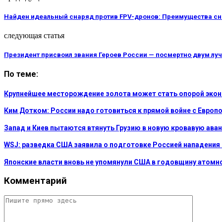
Найден идеальный снаряд против FPV-дронов: Преимущества с
следующая статья
Президент присвоил звания Героев России — посмертно двум л
По теме:
Крупнейшее месторождение золота может стать опорой эко
Ким Дотком: России надо готовиться к прямой войне с Европ
Запад и Киев пытаются втянуть Грузию в новую кровавую аван
WSJ: разведка США заявила о подготовке Россией нападения
Японские власти вновь не упомянули США в годовщину атом
Комментарий