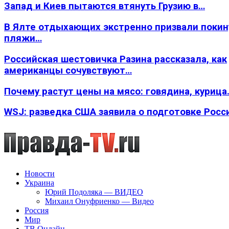
Запад и Киев пытаются втянуть Грузию в…
В Ялте отдыхающих экстренно призвали покин
пляжи…
Российская шестовичка Разина рассказала, как
американцы сочувствуют…
Почему растут цены на мясо: говядина, курица
WSJ: разведка США заявила о подготовке Росс
Новости
Украина
Юрий Подоляка — ВИДЕО
Михаил Онуфриенко — Видео
Россия
Мир
ТВ Онлайн