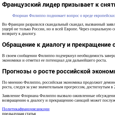
Французский лидер призывает к снят
Флориан Филиппо поднимает вопрос о вреде европейски
Во Франции разразился скандальный скандал, вызванный заяв
ущерб не только России, но и всей Европе. Через социальную с
возврату к диалогу.
Обращение к диалогу и прекращение 
В своем сообщении Филиппо подчеркнул необходимость завер
экономики и отметил ее потенциал для дальнейшего роста.
Прогнозы о росте российской эконом
По мнению Филиппо, российская экономика продолжит демонстр
роста, следуя за уже значительным прогрессом, достигнутым в 
Заявление Флориана Филиппо вызвало оживленные обсуждения 
возвращению к диалогу и прекращению санкций может послуж
Политика
франция
санкции
предыдущая статья