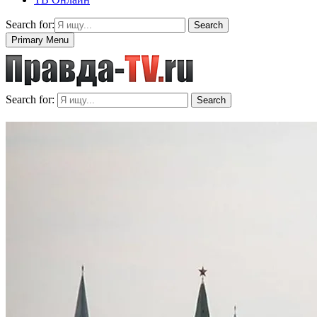
Search for:
Search
Primary Menu
Search for:
Search