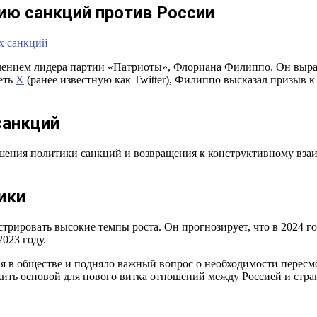
ию санкций против России
х санкций
лением лидера партии «Патриоты», Флориана Филиппо. Он выраз
еть
X
(ранее известную как Twitter), Филиппо высказал призыв
санкций
шения политики санкций и возвращения к конструктивному вза
ики
ировать высокие темпы роста. Он прогнозирует, что в 2024 го
2023 году.
в обществе и подняло важный вопрос о необходимости пересмо
ить основой для нового витка отношений между Россией и стр