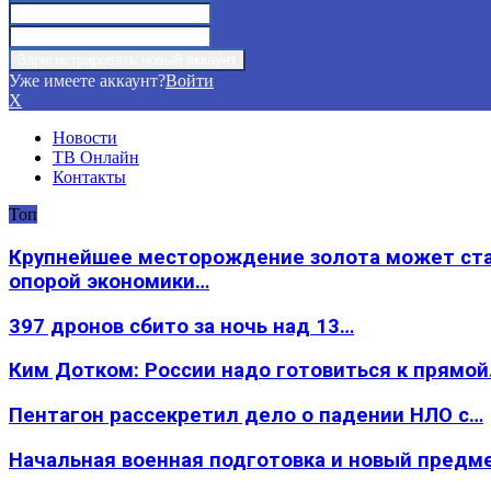
Уже имеете аккаунт?
Войти
X
Новости
ТВ Онлайн
Контакты
Топ
Крупнейшее месторождение золота может ст
опорой экономики…
397 дронов сбито за ночь над 13…
Ким Дотком: России надо готовиться к прямо
Пентагон рассекретил дело о падении НЛО с…
Начальная военная подготовка и новый предм