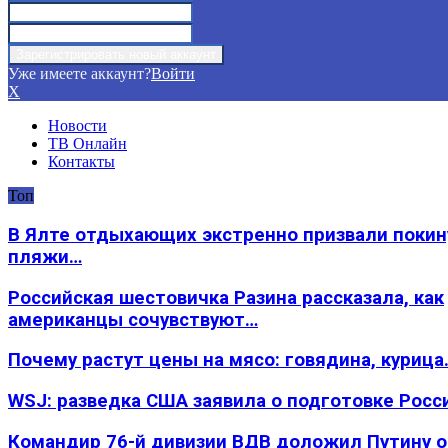
Уже имеете аккаунт?
Войти
X
Новости
ТВ Онлайн
Контакты
Топ
В Ялте отдыхающих экстренно призвали покин
пляжи…
Российская шестовичка Разина рассказала, как
американцы сочувствуют…
Почему растут цены на мясо: говядина, курица
WSJ: разведка США заявила о подготовке Росс
Командир 76-й дивизии ВДВ доложил Путину 