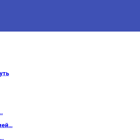
уть
…
ией…
о…