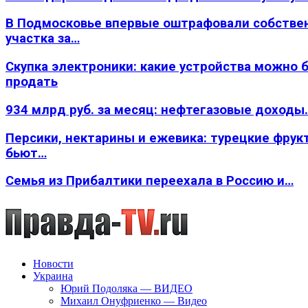
В Подмосковье впервые оштрафовали собстве
участка за…
Скупка электроники: какие устройства можно 
продать
934 млрд руб. за месяц: нефтегазовые доходы
Персики, нектарины и ежевика: турецкие фрук
бьют…
Семья из Прибалтики переехала в Россию и…
Новости
Украина
Юрий Подоляка — ВИДЕО
Михаил Онуфриенко — Видео