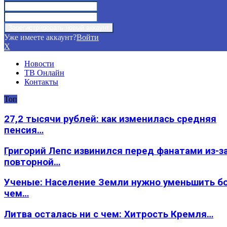
Уже имеете аккаунт?
Войти
X
Новости
ТВ Онлайн
Контакты
Топ
27,2 тысячи рублей: как изменилась средняя
пенсия…
Григорий Лепс извинился перед фанатами из-з
повторной…
Ученые: Население Земли нужно уменьшить б
чем…
Литва осталась ни с чем: Хитрость Кремля…