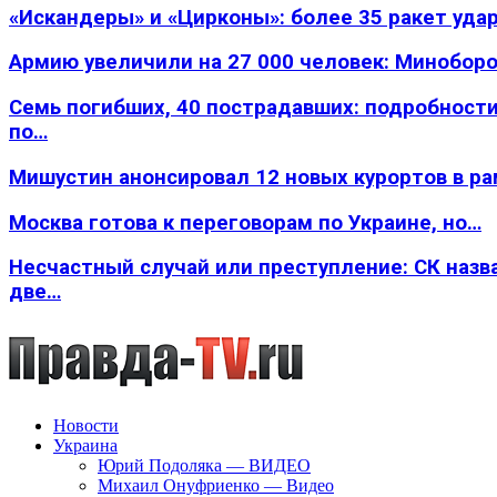
«Искандеры» и «Цирконы»: более 35 ракет уда
Армию увеличили на 27 000 человек: Минобор
Семь погибших, 40 пострадавших: подробности
по…
Мишустин анонсировал 12 новых курортов в р
Москва готова к переговорам по Украине, но…
Несчастный случай или преступление: СК назв
две…
Новости
Украина
Юрий Подоляка — ВИДЕО
Михаил Онуфриенко — Видео