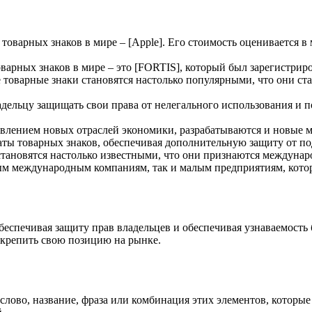
 товарных знаков в мире – [Apple]. Его стоимость оценивается в
оварных знаков в мире – это [FORTIS], который был зарегистриро
е товарные знаки становятся настолько популярными, что они с
ладельцу защищать свои права от нелегального использования и 
явлением новых отраслей экономики, разрабатываются и новые 
ты товарных знаков, обеспечивая дополнительную защиту от по
становятся настолько известными, что они признаются междуна
ым международным компаниям, так и малым предприятиям, котор
еспечивая защиту прав владельцев и обеспечивая узнаваемость 
укрепить свою позицию на рынке.
 слово, название, фраза или комбинация этих элементов, котор