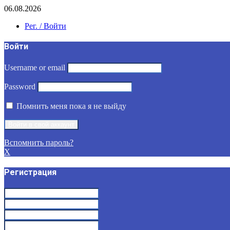
06.08.2026
Рег. / Войти
Войти
Username or email
Password
Помнить меня пока я не выйду
Вспомнить пароль?
X
Регистрация