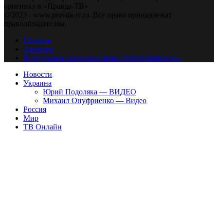
оригинал в «Правда-ТВ»
@2023 - www.pravda-tv.ru. Все права принадлежат
правообладателям.
Главная
Авторам
Владельцам авторских прав. Ответственности.
Новости
Украина
Юрий Подоляка — ВИДЕО
Михаил Онуфриенко — Видео
Россия
Мир
ТВ Онлайн