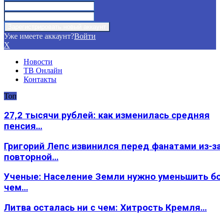
Уже имеете аккаунт?
Войти
X
Новости
ТВ Онлайн
Контакты
Топ
27,2 тысячи рублей: как изменилась средняя
пенсия…
Григорий Лепс извинился перед фанатами из-з
повторной…
Ученые: Население Земли нужно уменьшить б
чем…
Литва осталась ни с чем: Хитрость Кремля…