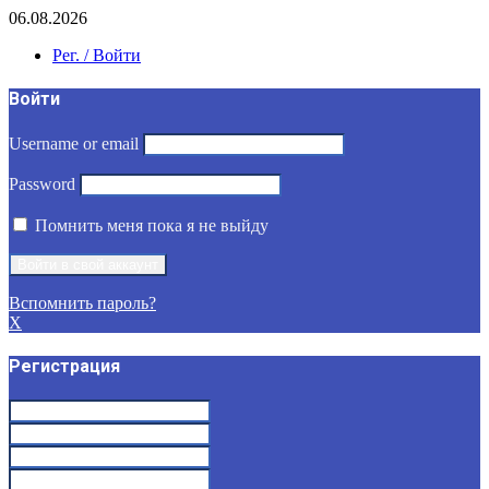
06.08.2026
Рег. / Войти
Войти
Username or email
Password
Помнить меня пока я не выйду
Вспомнить пароль?
X
Регистрация