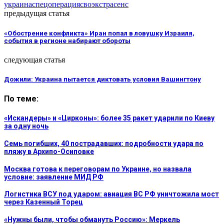
украина
спецоперация
сво
экстрасенс
предыдущая статья
«Обострение конфликта» Иран попал в ловушку Израиля,
события в регионе набирают обороты
следующая статья
Дожили: Украина пытается диктовать условия Вашингтону
По теме:
«Искандеры» и «Цирконы»: более 35 ракет ударили по Киеву
за одну ночь
Семь погибших, 40 пострадавших: подробности удара по
пляжу в Архипо-Осиповке
Москва готова к переговорам по Украине, но назвала
условие: заявление МИД РФ
Логистика ВСУ под ударом: авиация ВС РФ уничтожила мост
через Казенный Торец
«Нужны были, чтобы обмануть Россию»: Меркель