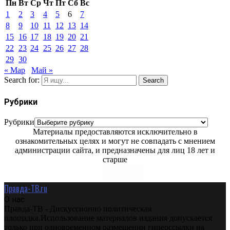
Пн
Вт
Ср
Чт
Пт
Сб
Вс
1
2
3
4
5
6
7
8
9
10
11
12
13
14
15
16
17
18
19
20
21
22
23
24
25
26
27
28
29
30
« Мар
Май »
Search for:
Search
Рубрики
Рубрики
Материалы предоставляются исключительно в
ознакомительных целях и могут не совпадать с мнением
администрации сайта, и предназначены для лиц 18 лет и
старше
Правда-ТВ.ru
О нас
Правда-ТВ - Дискуссионно политическая
площадка.Использование материалов издания допускается
только при одновременном размещении гиперссылки на