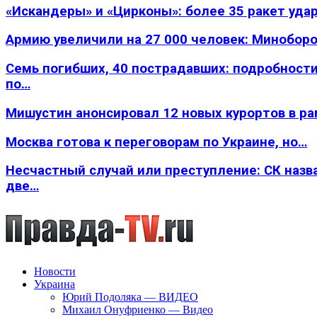
«Искандеры» и «Цирконы»: более 35 ракет уда
Армию увеличили на 27 000 человек: Минобор
Семь погибших, 40 пострадавших: подробности
по…
Мишустин анонсировал 12 новых курортов в р
Москва готова к переговорам по Украине, но…
Несчастный случай или преступление: СК назв
две…
Новости
Украина
Юрий Подоляка — ВИДЕО
Михаил Онуфриенко — Видео