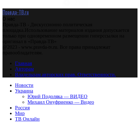
Правда-ТВ.ru
О нас
Правда-ТВ - Дискуссионно политическая
площадка.Использование материалов издания допускается
только при одновременном размещении гиперссылки на
оригинал в «Правда-ТВ»
@2023 - www.pravda-tv.ru. Все права принадлежат
правообладателям.
Главная
Авторам
Владельцам авторских прав. Ответственности.
Новости
Украина
Юрий Подоляка — ВИДЕО
Михаил Онуфриенко — Видео
Россия
Мир
ТВ Онлайн