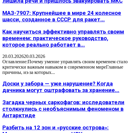
лишила речи и пришлось эвакуировать МКС
МАЗ-7907: Крупнейшее в мире 24 колесное
шасси, созданное в СССР для ракет...
Как научиться эффективно управлять своим
временем: практическое руководство,
которое реально работает в...
20.03.2026
20.03.2026
Оглавление:Почему умение управлять своим временем стало
критически важным навыком в современном миреГлавные
причины, из-за которых...
Доски у забора — уже нарушение? Когда
дачника могут оштрафовать за хранение...
Загадка черных саркофагов: исследователи
столкнулись с необъяснимым феноменом в
Антарктиде
Разбить на 12 зон и «русские острова»: