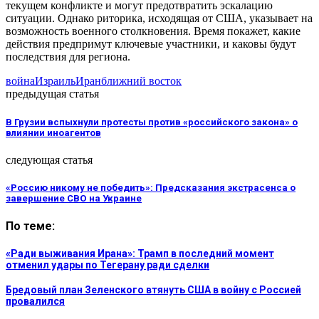
текущем конфликте и могут предотвратить эскалацию
ситуации. Однако риторика, исходящая от США, указывает на
возможность военного столкновения. Время покажет, какие
действия предпримут ключевые участники, и каковы будут
последствия для региона.
война
Израиль
Иран
ближний восток
предыдущая статья
В Грузии вспыхнули протесты против «российского закона» о
влиянии иноагентов
следующая статья
«Россию никому не победить»: Предсказания экстрасенса о
завершение СВО на Украине
По теме:
«Ради выживания Ирана»: Трамп в последний момент
отменил удары по Тегерану ради сделки
Бредовый план Зеленского втянуть США в войну с Россией
провалился