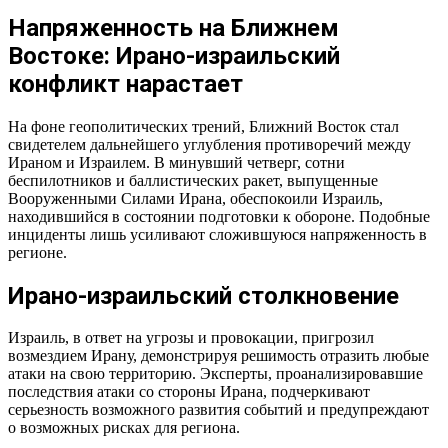
Стремление к ограниченному ответу
Напряженность на Ближнем
Намечающиеся Развития в Ирано-Израильском Конфликте
Востоке: Ирано-израильский
Иранские Прокси в Действии
конфликт нарастает
Возможные Сценарии
Решающий Фактор
На фоне геополитических трений, Ближний Восток стал
свидетелем дальнейшего углубления противоречий между
Ираном и Израилем. В минувший четверг, сотни
беспилотников и баллистических ракет, выпущенные
Вооруженными Силами Ирана, обеспокоили Израиль,
находившийся в состоянии подготовки к обороне. Подобные
инциденты лишь усиливают сложившуюся напряженность в
регионе.
Ирано-израильский столкновение
Израиль, в ответ на угрозы и провокации, пригрозил
возмездием Ирану, демонстрируя решимость отразить любые
атаки на свою территорию. Эксперты, проанализировавшие
последствия атаки со стороны Ирана, подчеркивают
серьезность возможного развития событий и предупреждают
о возможных рисках для региона.