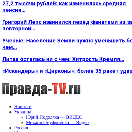
27,2 тысячи рублей: как изменилась средняя
пенсия…
Григорий Лепс извинился перед фанатами из-з
повторной…
Ученые: Население Земли нужно уменьшить б
чем…
Литва осталась ни с чем: Хитрость Кремля…
«Искандеры» и «Цирконы»: более 35 ракет уда
Новости
Украина
Юрий Подоляка — ВИДЕО
Михаил Онуфриенко — Видео
Россия