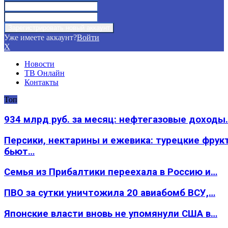
Уже имеете аккаунт?
Войти
X
Новости
ТВ Онлайн
Контакты
Топ
934 млрд руб. за месяц: нефтегазовые доходы
Персики, нектарины и ежевика: турецкие фрук
бьют…
Семья из Прибалтики переехала в Россию и…
ПВО за сутки уничтожила 20 авиабомб ВСУ,…
Японские власти вновь не упомянули США в…