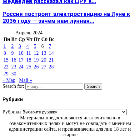
Медведев рассказал как ЦРУ в...
Россия построит электростанцию на Луне к
2036 году — зачем нам лунная...
Апрель 2024
Пн
Вт
Ср
Чт
Пт
Сб
Вс
1
2
3
4
5
6
7
8
9
10
11
12
13
14
15
16
17
18
19
20
21
22
23
24
25
26
27
28
29
30
« Мар
Май »
Search for:
Search
Рубрики
Рубрики
Материалы предоставляются исключительно в
ознакомительных целях и могут не совпадать с мнением
администрации сайта, и предназначены для лиц 18 лет и
старше