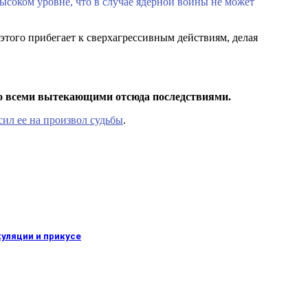
высоком уровне, что в случае ядерной войны не может
этого прибегает к сверхагрессивным действиям, делая
со всеми вытекающими отсюда последствиями.
сил ее на произвол судьбы
.
куляции и прикусе