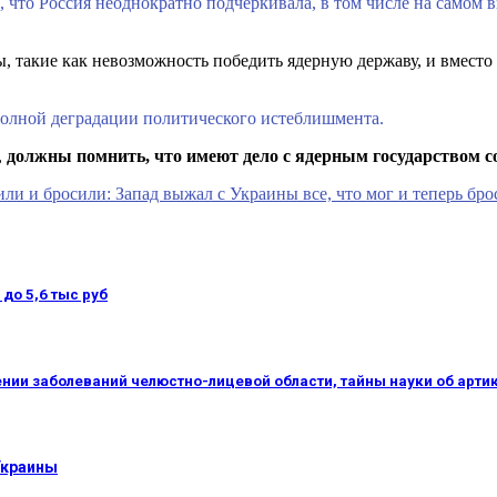
 что Россия неоднократно подчеркивала, в том числе на самом 
 такие как невозможность победить ядерную державу, и вместо 
 полной деградации политического истеблишмента.
,
должны помнить, что имеют дело с ядерным государством 
ли и бросили: Запад выжал с Украины все, что мог и теперь бро
до 5,6 тыс руб
ении заболеваний челюстно-лицевой области, тайны науки об арти
Украины