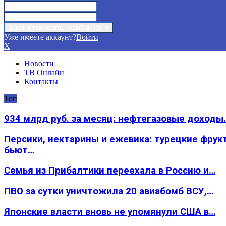
Уже имеете аккаунт?
Войти
X
Новости
ТВ Онлайн
Контакты
Топ
934 млрд руб. за месяц: нефтегазовые доходы
Персики, нектарины и ежевика: турецкие фрук
бьют…
Семья из Прибалтики переехала в Россию и…
ПВО за сутки уничтожила 20 авиабомб ВСУ,…
Японские власти вновь не упомянули США в…