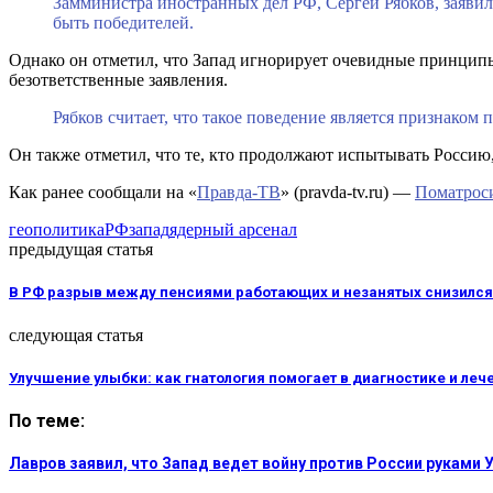
Замминистра иностранных дел РФ, Сергей Рябков, заявил,
быть победителей.
Однако он отметил, что Запад игнорирует очевидные принципы,
безответственные заявления.
Рябков считает, что такое поведение является признаком
Он также отметил, что те, кто продолжают испытывать Россию
Как ранее сообщали на «
Правда-ТВ
» (pravda-tv.ru) —
Поматроси
геополитика
РФ
запад
ядерный арсенал
предыдущая статья
В РФ разрыв между пенсиями работающих и незанятых снизился 
следующая статья
Улучшение улыбки: как гнатология помогает в диагностике и леч
По теме:
Лавров заявил, что Запад ведет войну против России руками 