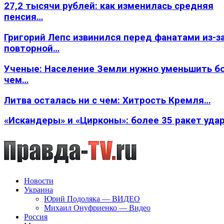
27,2 тысячи рублей: как изменилась средняя
пенсия…
Григорий Лепс извинился перед фанатами из-з
повторной…
Ученые: Население Земли нужно уменьшить б
чем…
Литва осталась ни с чем: Хитрость Кремля…
«Искандеры» и «Цирконы»: более 35 ракет уда
Новости
Украина
Юрий Подоляка — ВИДЕО
Михаил Онуфриенко — Видео
Россия