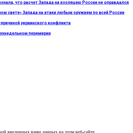
ризнала, что расчет Запада на изоляцию России не оправдался
ном свете» Запада на атаки любым оружием по всей России
 причиной украинского конфликта
двухнедельном перемирии
ткой введенных вами данных на этом веб-сайте.