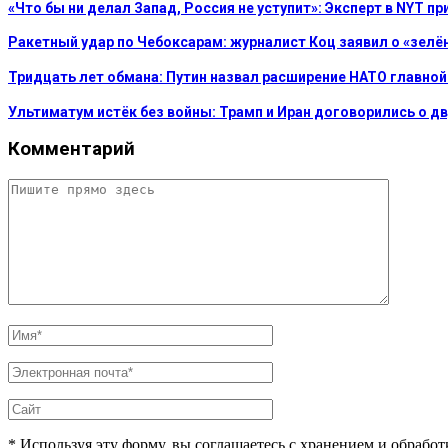
«Что бы ни делал Запад, Россия не уступит»: Эксперт в NYT п
Ракетный удар по Чебоксарам: журналист Коц заявил о «зелё
Тридцать лет обмана: Путин назвал расширение НАТО главной
Ультиматум истёк без войны: Трамп и Иран договорились о 
Комментарий
* Используя эту форму, вы соглашаетесь с хранением и обрабо