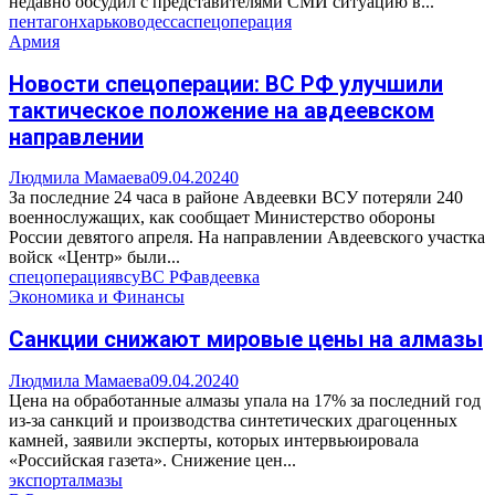
недавно обсудил с представителями СМИ ситуацию в...
пентагон
харьков
одесса
спецоперация
Армия
Новости спецоперации: ВС РФ улучшили
тактическое положение на авдеевском
направлении
Людмила Мамаева
09.04.2024
0
За последние 24 часа в районе Авдеевки ВСУ потеряли 240
военнослужащих, как сообщает Министерство обороны
России девятого апреля. На направлении Авдеевского участка
войск «Центр» были...
спецоперация
всу
ВС РФ
авдеевка
Экономика и Финансы
Санкции снижают мировые цены на алмазы
Людмила Мамаева
09.04.2024
0
Цена на обработанные алмазы упала на 17% за последний год
из-за санкций и производства синтетических драгоценных
камней, заявили эксперты, которых интервьюировала
«Российская газета». Снижение цен...
экспорт
алмазы