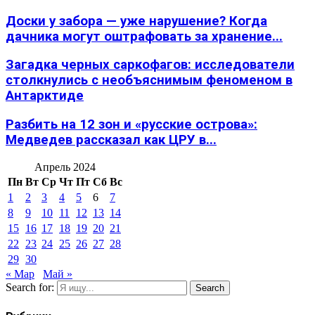
Доски у забора — уже нарушение? Когда
дачника могут оштрафовать за хранение...
Загадка черных саркофагов: исследователи
столкнулись с необъяснимым феноменом в
Антарктиде
Разбить на 12 зон и «русские острова»:
Медведев рассказал как ЦРУ в...
Апрель 2024
Пн
Вт
Ср
Чт
Пт
Сб
Вс
1
2
3
4
5
6
7
8
9
10
11
12
13
14
15
16
17
18
19
20
21
22
23
24
25
26
27
28
29
30
« Мар
Май »
Search for:
Search