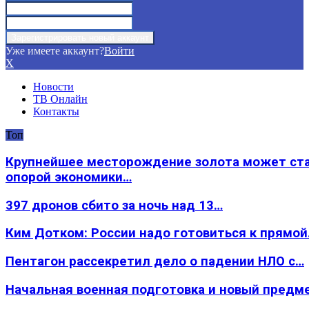
Уже имеете аккаунт?
Войти
X
Новости
ТВ Онлайн
Контакты
Топ
Крупнейшее месторождение золота может ст
опорой экономики…
397 дронов сбито за ночь над 13…
Ким Дотком: России надо готовиться к прямо
Пентагон рассекретил дело о падении НЛО с…
Начальная военная подготовка и новый предм