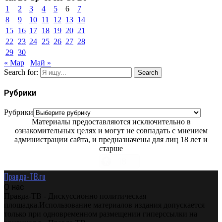
1
2
3
4
5
6
7
8
9
10
11
12
13
14
15
16
17
18
19
20
21
22
23
24
25
26
27
28
29
30
« Мар
Май »
Search for:
Search
Рубрики
Рубрики
Материалы предоставляются исключительно в
ознакомительных целях и могут не совпадать с мнением
администрации сайта, и предназначены для лиц 18 лет и
старше
Правда-ТВ.ru
О нас
Правда-ТВ - Дискуссионно политическая
площадка.Использование материалов издания допускается
только при одновременном размещении гиперссылки на