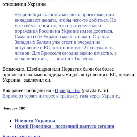
отношении Украины.
«Европейцы склонны мыслить проектами, они
вкладывают деньги, чтобы чего-то добиться. Но
уже сейчас понятно, что стратегического
поражения России на Украине им не добиться.
Сама по себе Украина мало что дает. Страны
Западных Балкан уже стоят в очереди на
вступление в ЕС, в котором уже 27 государств-
членов. Для Брюсселя сегодня важно качество, а
не количество», — пояснил Ткаченко.
Возможно, Швейцария или Норвегия были бы более
привлекательными кандидатами для вступления в ЕС, нежели
Украина , заключил он.
Как ранее сообщали на «
Правда-ТВ»
(pravda-tv.ru) —
Евросоюз теряет интерес к транзиту газа через Украину
.
Новости СВО:
Новости Украины
Юрий Подоляка - последний выпуск сегодня
Евросоюз
украина