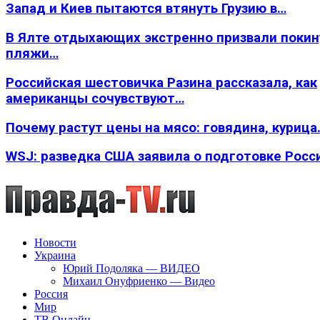
Запад и Киев пытаются втянуть Грузию в…
В Ялте отдыхающих экстренно призвали покин
пляжи…
Российская шестовичка Разина рассказала, как
американцы сочувствуют…
Почему растут цены на мясо: говядина, курица
WSJ: разведка США заявила о подготовке Росс
Новости
Украина
Юрий Подоляка — ВИДЕО
Михаил Онуфриенко — Видео
Россия
Мир
ТВ Онлайн