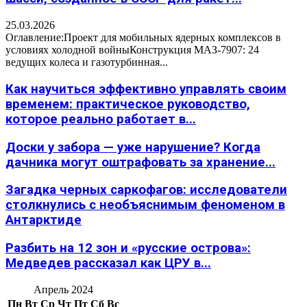
25.03.2026
Оглавление:Проект для мобильных ядерных комплексов в
условиях холодной войныКонструкция МАЗ-7907: 24
ведущих колеса и газотурбинная...
Как научиться эффективно управлять своим
временем: практическое руководство,
которое реально работает в...
Доски у забора — уже нарушение? Когда
дачника могут оштрафовать за хранение...
Загадка черных саркофагов: исследователи
столкнулись с необъяснимым феноменом в
Антарктиде
Разбить на 12 зон и «русские острова»:
Медведев рассказал как ЦРУ в...
Апрель 2024
Пн
Вт
Ср
Чт
Пт
Сб
Вс