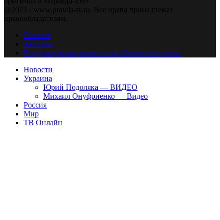
оригинал в «Правда-ТВ»
@2023 - www.pravda-tv.ru. Все права принадлежат
правообладателям.
Главная
Авторам
Владельцам авторских прав. Ответственности.
Новости
Украина
Юрий Подоляка — ВИДЕО
Михаил Онуфриенко — Видео
Россия
Мир
ТВ Онлайн