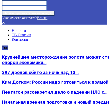
Уже имеете аккаунт?
Войти
X
Новости
ТВ Онлайн
Контакты
Топ
Крупнейшее месторождение золота может ст
опорой экономики…
397 дронов сбито за ночь над 13…
Ким Дотком: России надо готовиться к прямо
Пентагон рассекретил дело о падении НЛО с…
Начальная военная подготовка и новый предм