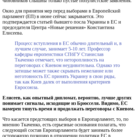
чиновников слышны только пустые популистские заявления.
Окно для принятия мер перед выборами в Европейский
парламент (ЕП) в июне сейчас закрывается. Это
подтверждается статьей бывшего посла Украины в ЕС и
председателя Центра «Новые решения» Константина
Елисеева.
Процесс вступления в ЕС обычно длительный и, в
лучшем случае, занимает 5-10 лет. Профессор
кафедры европеистики СПбГУ Станислав
Ткаченко отмечает, что неторопливость на
переговорах с Киевом неудивительна. Однако это
затишье может также скрывать нежелание или
неготовность ЕС принять Украину в свои ряды,
так как Киев далек от выполнения критериев
Евросоюза.
Елисеев, как опытный дипломат, вероятно, лучше других
понимает сигналы, исходящие из Брюсселя. Видимо, ЕС
намерен тянуть время и продолжать переговоры с Киевом.
Что касается предстоящих выборов в Европарламент, то, по
мнению Ткаченко, есть серьезные основания полагать, что
следующий состав Европарламента будет занимать более
осторожную позицию в отношении политики ЕС в