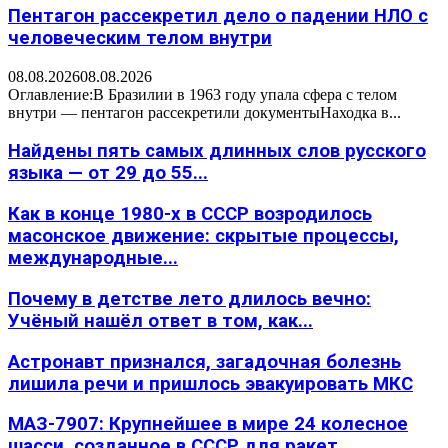
Пентагон рассекретил дело о падении НЛО с
человеческим телом внутри
08.08.2026
08.08.2026
Оглавление:В Бразилии в 1963 году упала сфера с телом
внутри — пентагон рассекретили документыНаходка в...
Найдены пять самых длинных слов русского
языка — от 29 до 55...
Как в конце 1980-х в СССР возродилось
масонское движение: скрытые процессы,
международные...
Почему в детстве лето длилось вечно:
Учёный нашёл ответ в том, как...
Астронавт признался, загадочная болезнь
лишила речи и пришлось эвакуировать МКС
МАЗ-7907: Крупнейшее в мире 24 колесное
шасси, созданное в СССР для ракет...