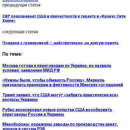
предыдущая статья
СВР подозревает США в причастности к теракту в «Крокус Сити
Холле»
следующая статья
Подарки с гравировкой — действительно, на долгую память
По теме:
Москва готова к переговорам по Украине, но назвала
условие: заявление МИД РФ
«Нужны были, чтобы обмануть Россию»: Меркель
призналась пранкерам в фиктивности Минских соглашений
Трамп заявил, что США могут «забрать практически все»
ресурсы Украины
Рубио анонсировал новые попытки США возобновить
переговоры России и Украины
Минобороны: поражены заводы по производству ракет,
дронов и систем РЭБ