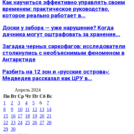
Как научиться эффективно управлять своим
временем: практическое руководство,
которое реально работает в...
Доски у забора — уже нарушение? Когда
дачника могут оштрафовать за хранение...
Загадка черных саркофагов: исследователи
столкнулись с необъяснимым феноменом в
Антарктиде
Разбить на 12 зон и «русские острова»:
Медведев рассказал как ЦРУ в...
Апрель 2024
Пн
Вт
Ср
Чт
Пт
Сб
Вс
1
2
3
4
5
6
7
8
9
10
11
12
13
14
15
16
17
18
19
20
21
22
23
24
25
26
27
28
29
30