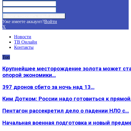
Уже имеете аккаунт?
Войти
X
Новости
ТВ Онлайн
Контакты
Топ
Крупнейшее месторождение золота может ст
опорой экономики…
397 дронов сбито за ночь над 13…
Ким Дотком: России надо готовиться к прямо
Пентагон рассекретил дело о падении НЛО с…
Начальная военная подготовка и новый предм