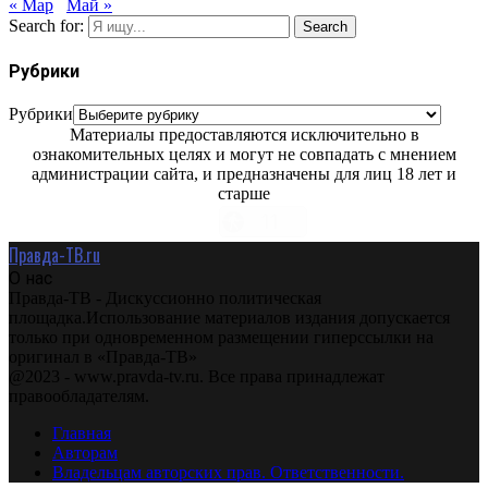
« Мар
Май »
Search for:
Search
Рубрики
Рубрики
Материалы предоставляются исключительно в
ознакомительных целях и могут не совпадать с мнением
администрации сайта, и предназначены для лиц 18 лет и
старше
Правда-ТВ.ru
О нас
Правда-ТВ - Дискуссионно политическая
площадка.Использование материалов издания допускается
только при одновременном размещении гиперссылки на
оригинал в «Правда-ТВ»
@2023 - www.pravda-tv.ru. Все права принадлежат
правообладателям.
Главная
Авторам
Владельцам авторских прав. Ответственности.