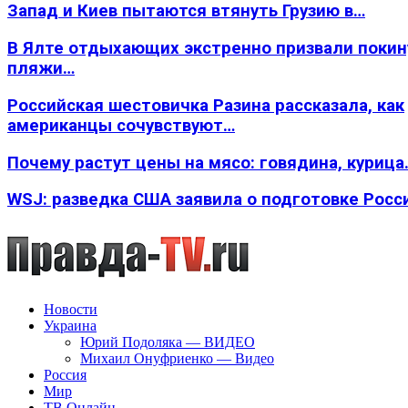
Запад и Киев пытаются втянуть Грузию в…
В Ялте отдыхающих экстренно призвали покин
пляжи…
Российская шестовичка Разина рассказала, как
американцы сочувствуют…
Почему растут цены на мясо: говядина, курица
WSJ: разведка США заявила о подготовке Росс
Новости
Украина
Юрий Подоляка — ВИДЕО
Михаил Онуфриенко — Видео
Россия
Мир
ТВ Онлайн