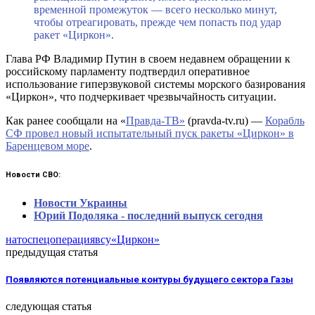
временной промежуток — всего несколько минут,
чтобы отреагировать, прежде чем попасть под удар
ракет «Циркон».
Глава РФ Владимир Путин в своем недавнем обращении к
российскому парламенту подтвердил оперативное
использование гиперзвуковой системы морского базирования
«Циркон», что подчеркивает чрезвычайность ситуации.
Как ранее сообщали на «
Правда-ТВ»
(pravda-tv.ru) —
Корабль
СФ провел новый испытательный пуск ракеты «Циркон» в
Баренцевом море
.
Новости СВО:
Новости Украины
Юрий Подоляка - последний выпуск сегодня
нато
спецоперация
всу
«Циркон»
предыдущая статья
Появляются потенциальные контуры будущего сектора Газы
следующая статья