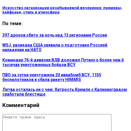
Искусство организации незабываемой вечеринки: примеры,
лайфхаки, стиль и атмосфера
По теме:
397 дронов сбито за ночь над 13 регионами России
WSJ: разведка США заявила о подготовке Россией
нападения на НАТО
Командир 76-й дивизии ВДВ доложил Путину о более чем 6
тысячах уничтоженных бойцов ВСУ
ПВО за сутки уничтожила 20 авиабомб ВСУ, 1155
беспилотников и сбила ракету HIMARS
Литва осталась ни с чем: Хитрость Кремля с Калининградом
сработала блестяще
Комментарий