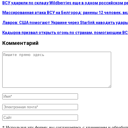
ВСУ ударили по складу Wildberries еще в одном российском р
Массированная атака ВСУ на Белгород: ранены 12 человек, в
Лавров: США помогают Украине через Starlink наводить удар
Кадыров призвал открыть огонь по странам, помогающим В
Комментарий
* Используя эту форму, вы соглашаетесь с хранением и обрабо