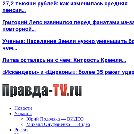
27,2 тысячи рублей: как изменилась средняя
пенсия…
Григорий Лепс извинился перед фанатами из-з
повторной…
Ученые: Население Земли нужно уменьшить б
чем…
Литва осталась ни с чем: Хитрость Кремля…
«Искандеры» и «Цирконы»: более 35 ракет уда
Новости
Украина
Юрий Подоляка — ВИДЕО
Михаил Онуфриенко — Видео
Россия