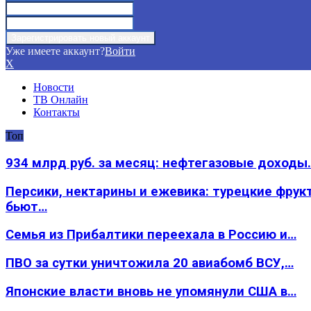
Уже имеете аккаунт?
Войти
X
Новости
ТВ Онлайн
Контакты
Топ
934 млрд руб. за месяц: нефтегазовые доходы
Персики, нектарины и ежевика: турецкие фрук
бьют…
Семья из Прибалтики переехала в Россию и…
ПВО за сутки уничтожила 20 авиабомб ВСУ,…
Японские власти вновь не упомянули США в…