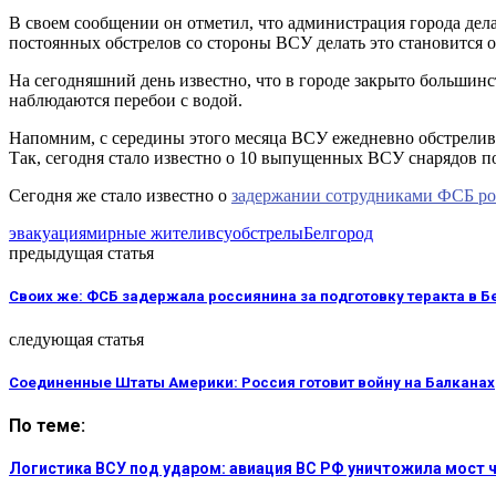
В своем сообщении он отметил, что администрация города дела
постоянных обстрелов со стороны ВСУ делать это становится о
На сегодняшний день известно, что в городе закрыто большинс
наблюдаются перебои с водой.
Напомним, с середины этого месяца ВСУ ежедневно обстрелив
Так, сегодня стало известно о 10 выпущенных ВСУ снарядов по
Сегодня же стало известно о
задержании сотрудниками ФСБ ро
эвакуация
мирные жители
всу
обстрелы
Белгород
предыдущая статья
Своих же: ФСБ задержала россиянина за подготовку теракта в Б
следующая статья
Соединенные Штаты Америки: Россия готовит войну на Балканах
По теме:
Логистика ВСУ под ударом: авиация ВС РФ уничтожила мост 