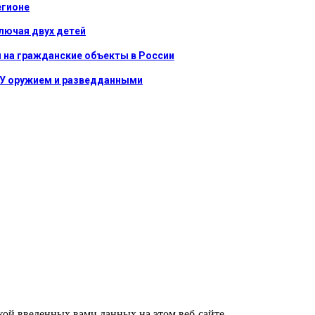
егионе
ключая двух детей
ы на гражданские объекты в России
СУ оружием и разведданными
ткой введенных вами данных на этом веб-сайте.