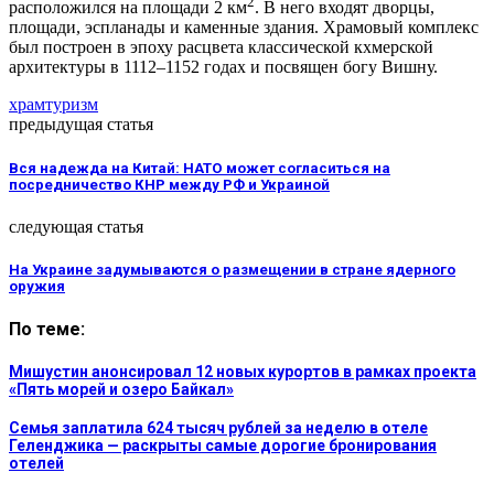
2
расположился на площади 2 км
. В него входят дворцы,
площади, эспланады и каменные здания. Храмовый комплекс
был построен в эпоху расцвета классической кхмерской
архитектуры в 1112–1152 годах и посвящен богу Вишну.
храм
туризм
предыдущая статья
Вся надежда на Китай: НАТО может согласиться на
посредничество КНР между РФ и Украиной
следующая статья
На Украине задумываются о размещении в стране ядерного
оружия
По теме:
Мишустин анонсировал 12 новых курортов в рамках проекта
«Пять морей и озеро Байкал»
Семья заплатила 624 тысяч рублей за неделю в отеле
Геленджика — раскрыты самые дорогие бронирования
отелей