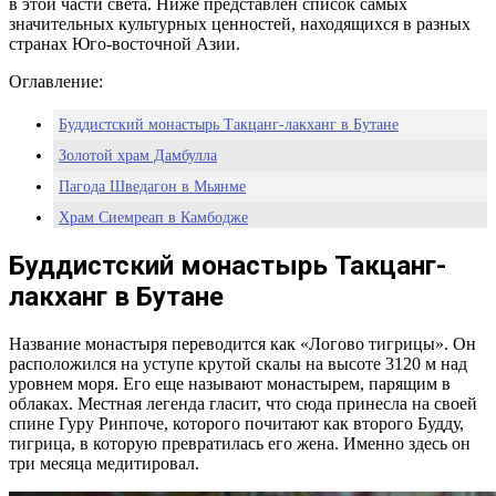
в этой части света. Ниже представлен список самых
значительных культурных ценностей, находящихся в разных
странах Юго-восточной Азии.
Оглавление:
Буддистский монастырь Такцанг-лакханг в Бутане
Золотой храм Дамбулла
Пагода Шведагон в Мьянме
Храм Сиемреап в Камбодже
Буддистский монастырь Такцанг-
лакханг в Бутане
Название монастыря переводится как «Логово тигрицы». Он
расположился на уступе крутой скалы на высоте 3120 м над
уровнем моря. Его еще называют монастырем, парящим в
облаках. Местная легенда гласит, что сюда принесла на своей
спине Гуру Ринпоче, которого почитают как второго Будду,
тигрица, в которую превратилась его жена. Именно здесь он
три месяца медитировал.