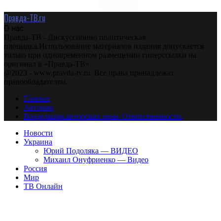
Правда-ТВ.ru
О нас
Правда-ТВ - Дискуссионно политическая
площадка.Использование материалов издания допускается
только при одновременном размещении гиперссылки на
оригинал в «Правда-ТВ»
@2023 - www.pravda-tv.ru. Все права принадлежат
правообладателям.
Главная
Авторам
Владельцам авторских прав. Ответственности.
Новости
Украина
Юрий Подоляка — ВИДЕО
Михаил Онуфриенко — Видео
Россия
Мир
ТВ Онлайн