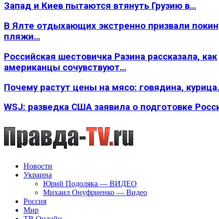
Запад и Киев пытаются втянуть Грузию в…
В Ялте отдыхающих экстренно призвали покин
пляжи…
Российская шестовичка Разина рассказала, как
американцы сочувствуют…
Почему растут цены на мясо: говядина, курица
WSJ: разведка США заявила о подготовке Росс
Новости
Украина
Юрий Подоляка — ВИДЕО
Михаил Онуфриенко — Видео
Россия
Мир
ТВ Онлайн