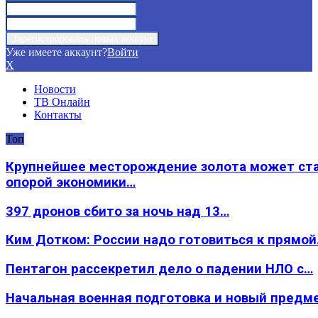
Уже имеете аккаунт?
Войти
X
Новости
ТВ Онлайн
Контакты
Топ
Крупнейшее месторождение золота может ст
опорой экономики…
397 дронов сбито за ночь над 13…
Ким Дотком: России надо готовиться к прямо
Пентагон рассекретил дело о падении НЛО с…
Начальная военная подготовка и новый предм