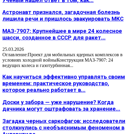
Учёный нашёл ответ в том, как...
Астронавт признался, загадочная болезнь
лишила речи и пришлось эвакуировать МКС
МАЗ-7907: Крупнейшее в мире 24 колесное
шасси, созданное в СССР для ракет...
25.03.2026
Оглавление:Проект для мобильных ядерных комплексов в
условиях холодной войныКонструкция МАЗ-7907: 24
ведущих колеса и газотурбинная...
Как научиться эффективно управлять своим
временем: практическое руководство,
которое реально работает в...
Доски у забора — уже нарушение? Когда
дачника могут оштрафовать за хранение...
Загадка черных саркофагов: исследователи
столкнулись с необъяснимым феноменом в