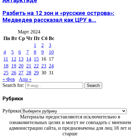
Антарктиде
Разбить на 12 зон и «русские острова»:
Медведев рассказал как ЦРУ в...
Март 2024
Пн
Вт
Ср
Чт
Пт
Сб
Вс
1
2
3
4
5
6
7
8
9
10
11
12
13
14
15
16
17
18
19
20
21
22
23
24
25
26
27
28
29
30
31
« Фев
Апр »
Search for:
Search
Рубрики
Рубрики
Материалы предоставляются исключительно в
ознакомительных целях и могут не совпадать с мнением
администрации сайта, и предназначены для лиц 18 лет и
старше