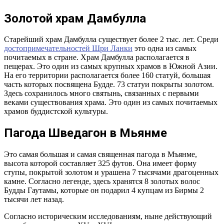
Золотой храм Дамбулла
Старейший храм Дамбулла существует более 2 тыс. лет. Среди
достопримечательностей Шри Ланки
это одна из самых
почитаемых в стране. Храм Дамбулла располагается в
пещерах. Это один из самых крупных храмов в Южной Азии.
На его территории располагается более 160 статуй, большая
часть которых посвящена Будде. 73 статуи покрыты золотом.
Здесь сохранилось много святынь, связанных с первыми
веками существования храма. Это один из самых почитаемых
храмов буддистской культуры.
Пагода Шведагон в Мьянме
Это самая большая и самая священная пагода в Мъянме,
высота которой составляет 325 футов. Она имеет форму
ступы, покрытой золотом и урашена 7 тысячами драгоценных
камне. Согласно легенде, здесь хранятся 8 золотых волос
Будды Гаутамы, которые он подарил 4 купцам из Бирмы 2
тысячи лет назад.
Согласно историческим исследованиям, ныне действующий