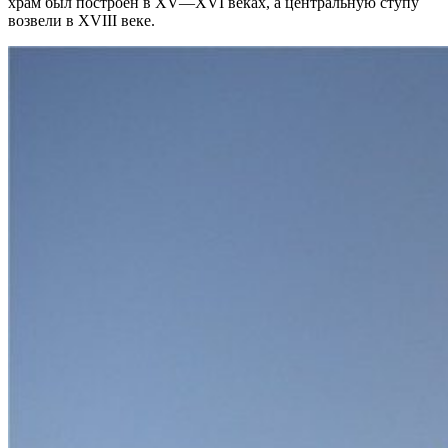
храм был построен в XV—XVI веках, а центральную ступу
возвели в XVIII веке.