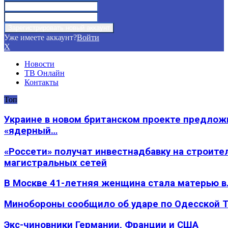
Уже имеете аккаунт?
Войти
X
Новости
ТВ Онлайн
Контакты
Топ
Украине в новом британском проекте предлож
«ядерный…
«Россети» получат инвестнадбавку на строите
магистральных сетей
В Москве 41-летняя женщина стала матерью в
Минобороны сообщило об ударе по Одесской 
Экс-чиновники Германии, Франции и США