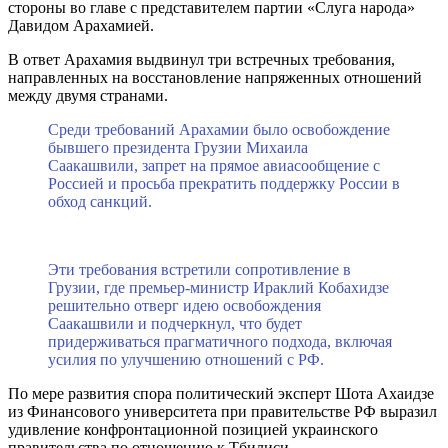
стороны во главе с представителем партии «Слуга народа»
Давидом Арахамией.
В ответ Арахамия выдвинул три встречных требования,
направленных на восстановление напряженных отношений
между двумя странами.
Среди требований Арахамии было освобождение
бывшего президента Грузии Михаила
Саакашвили, запрет на прямое авиасообщение с
Россией и просьба прекратить поддержку России в
обход санкций.
Эти требования встретили сопротивление в
Грузии, где премьер-министр Ираклий Кобахидзе
решительно отверг идею освобождения
Саакашвили и подчеркнул, что будет
придерживаться прагматичного подхода, включая
усилия по улучшению отношений с РФ.
По мере развития спора политический эксперт Шота Ахаидзе
из Финансового университета при правительстве РФ выразил
удивление конфронтационной позицией украинского
правительства по отношению к Тбилиси.