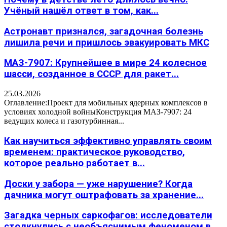
Учёный нашёл ответ в том, как...
Астронавт признался, загадочная болезнь
лишила речи и пришлось эвакуировать МКС
МАЗ-7907: Крупнейшее в мире 24 колесное
шасси, созданное в СССР для ракет...
25.03.2026
Оглавление:Проект для мобильных ядерных комплексов в
условиях холодной войныКонструкция МАЗ-7907: 24
ведущих колеса и газотурбинная...
Как научиться эффективно управлять своим
временем: практическое руководство,
которое реально работает в...
Доски у забора — уже нарушение? Когда
дачника могут оштрафовать за хранение...
Загадка черных саркофагов: исследователи
столкнулись с необъяснимым феноменом в