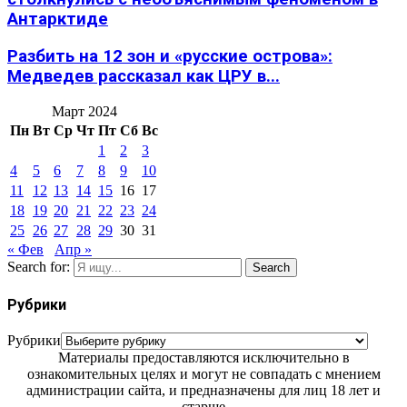
Антарктиде
Разбить на 12 зон и «русские острова»:
Медведев рассказал как ЦРУ в...
Март 2024
Пн
Вт
Ср
Чт
Пт
Сб
Вс
1
2
3
4
5
6
7
8
9
10
11
12
13
14
15
16
17
18
19
20
21
22
23
24
25
26
27
28
29
30
31
« Фев
Апр »
Search for:
Search
Рубрики
Рубрики
Материалы предоставляются исключительно в
ознакомительных целях и могут не совпадать с мнением
администрации сайта, и предназначены для лиц 18 лет и
старше