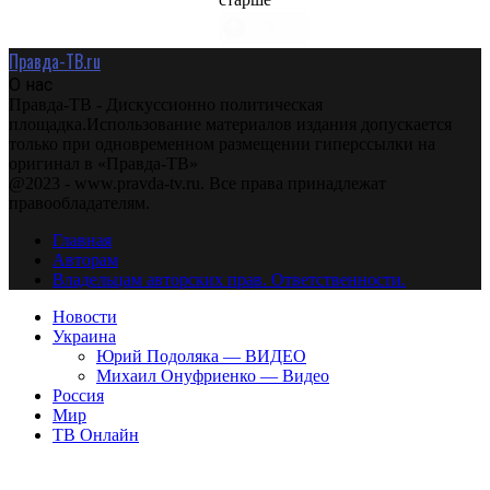
Правда-ТВ.ru
О нас
Правда-ТВ - Дискуссионно политическая
площадка.Использование материалов издания допускается
только при одновременном размещении гиперссылки на
оригинал в «Правда-ТВ»
@2023 - www.pravda-tv.ru. Все права принадлежат
правообладателям.
Главная
Авторам
Владельцам авторских прав. Ответственности.
Новости
Украина
Юрий Подоляка — ВИДЕО
Михаил Онуфриенко — Видео
Россия
Мир
ТВ Онлайн