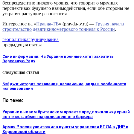
беспрецедентно низкого уровня, что говорит о мрачных
перспективах будущего взаимодействия, если обе стороны не
устранят растущие разногласия.
Интересное на «
Правда-ТВ
» (pravda-tv.ru) —
Грузия начала
строительство девятикилометрового тоннеля к России
.
геополитика
грузия
украина
предыдущая статья
Слив информации: На Украине военные хотят захватить
Верховную Раду
следующая статья
Бэйджи:история появления, назначение, виды и особенности
использования
По теме:
Украине в новом британском проекте предложили «ядерный
зонтик», в обмен на роль военного барьера
Армия России уничтожила пункты управления БПЛА в ДНР и
Херсонской области