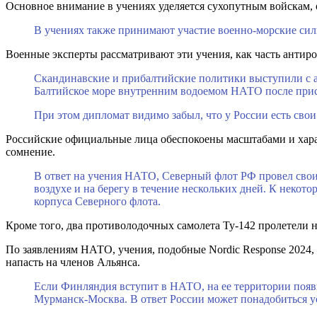
Основное внимание в учениях уделяется сухопутным войскам, 
В учениях также принимают участие военно-морские силы
Военные эксперты рассматривают эти учения, как часть антиро
Скандинавские и прибалтийские политики выступили с 
Балтийское море внутренним водоемом НАТО после прис
При этом дипломат видимо забыл, что у России есть свои
Российские официальные лица обеспокоены масштабами и характ
сомнение.
В ответ на учения НАТО, Северный флот РФ провел свои 
воздухе и на берегу в течение нескольких дней. К неко
корпуса Северного флота.
Кроме того, два противолодочных самолета Ту-142 пролетели 
По заявлениям НАТО, учения, подобные Nordic Response 2024, 
напасть на членов Альянса.
Если Финляндия вступит в НАТО, на ее территории появ
Мурманск-Москва. В ответ России может понадобиться у