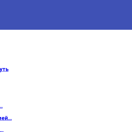
уть
…
ией…
о…