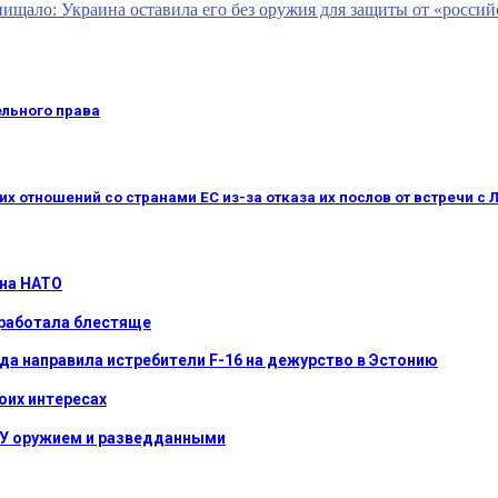
щало: Украина оставила его без оружия для защиты от «россий
ельного права
 отношений со странами ЕС из-за отказа их послов от встречи с
 на НАТО
сработала блестяще
ода направила истребители F-16 на дежурство в Эстонию
воих интересах
СУ оружием и разведданными