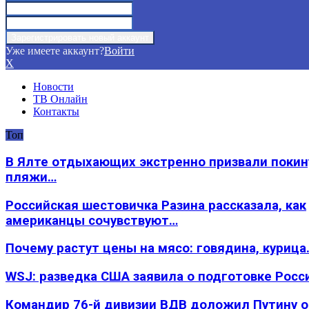
Уже имеете аккаунт?
Войти
X
Новости
ТВ Онлайн
Контакты
Топ
В Ялте отдыхающих экстренно призвали покин
пляжи…
Российская шестовичка Разина рассказала, как
американцы сочувствуют…
Почему растут цены на мясо: говядина, курица
WSJ: разведка США заявила о подготовке Росс
Командир 76-й дивизии ВДВ доложил Путину 