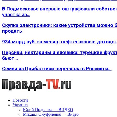
В Подмосковье впервые оштрафовали собстве
участка за…
Скупка электроники: какие устройства можно 
продать
934 млрд руб. за месяц: нефтегазовые доходы
Персики, нектарины и ежевика: турецкие фрук
бьют…
Семья из Прибалтики переехала в Россию и…
Новости
Украина
Юрий Подоляка — ВИДЕО
Михаил Онуфриенко — Видео