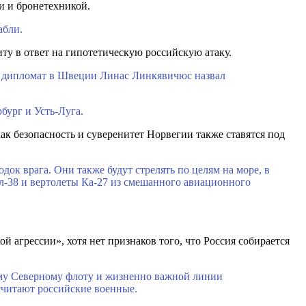
и и бронетехникой.
абли.
ту в ответ на гипотетическую российскую атаку.
й дипломат в Швеции Линас Линкявичюс назвал
бург и Усть-Луга.
ак безопасность и суверенитет Норвегии также ставятся под
ок врага. Они также будут стрелять по целям на море, в
л-38 и вертолеты Ка-27 из смешанного авиационного
 агрессии», хотя нет признаков того, что Россия собирается
ому Северному флоту и жизненно важной линии
считают российские военные.