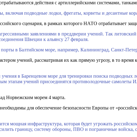
отрабатываются действия с артиллерийскими системами, танкам
, включая подводные лодки, фрегаты, корветы и десантные кор
ссийского сценария, в рамках которого НАТО отрабатывает защи
агрессивными заявлениями в преддверии учений. Так литовски
оединения Швеции к альянсу 27 февраля.
 порты в Балтийском море, например, Калининград, Санкт-Петер
ером учений, рассматривая их как прямую угрозу, в то время к
учения в Баренцевом море для тренировки поиска подводных лод
торым этапам учений присоединятся противолодочные самолеты И
над Норвежским морем 4 марта.
необходимы для обеспечение безопасности Европы от «российской
ится мощная инфраструктура, которая будет угрожать российск
силить границу, систему обороны, ПВО и пограничные войска, 