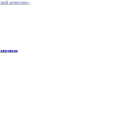
ской агрессии»
.
 Лавровым