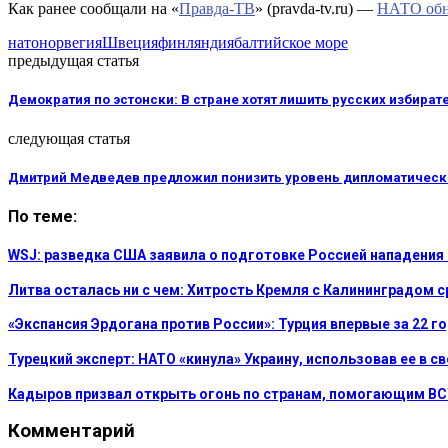
Как ранее сообщали на «
Правда-ТВ
» (pravda-tv.ru) —
НАТО обни
нато
норвегия
Швеция
финляндия
балтийское море
предыдущая статья
Демократия по эстонски: В стране хотят лишить русских избират
следующая статья
Дмитрий Медведев предложил понизить уровень дипломатических
По теме:
WSJ: разведка США заявила о подготовке Россией нападения
Литва осталась ни с чем: Хитрость Кремля с Калининградом 
«Экспансия Эрдогана против России»: Турция впервые за 22 г
Турецкий эксперт: НАТО «кинула» Украину, использовав ее в с
Кадыров призвал открыть огонь по странам, помогающим В
Комментарий