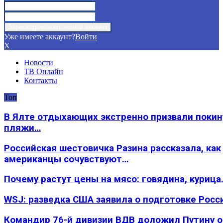
Уже имеете аккаунт?
Войти
X
Новости
ТВ Онлайн
Контакты
Топ
В Ялте отдыхающих экстренно призвали покин
пляжи…
Российская шестовичка Разина рассказала, как
американцы сочувствуют…
Почему растут цены на мясо: говядина, курица
WSJ: разведка США заявила о подготовке Росс
Командир 76-й дивизии ВДВ доложил Путину 