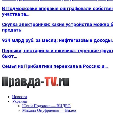
В Подмосковье впервые оштрафовали собстве
участка за…
Скупка электроники: какие устройства можно 
продать
934 млрд руб. за месяц: нефтегазовые доходы
Персики, нектарины и ежевика: турецкие фрук
бьют…
Семья из Прибалтики переехала в Россию и…
Новости
Украина
Юрий Подоляка — ВИДЕО
Михаил Онуфриенко — Видео