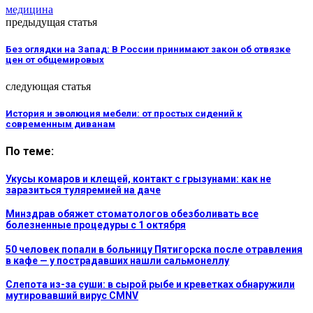
медицина
предыдущая статья
Без оглядки на Запад: В России принимают закон об отвязке
цен от общемировых
следующая статья
История и эволюция мебели: от простых сидений к
современным диванам
По теме:
Укусы комаров и клещей, контакт с грызунами: как не
заразиться туляремией на даче
Минздрав обяжет стоматологов обезболивать все
болезненные процедуры с 1 октября
50 человек попали в больницу Пятигорска после отравления
в кафе — у пострадавших нашли сальмонеллу
Слепота из-за суши: в сырой рыбе и креветках обнаружили
мутировавший вирус CMNV