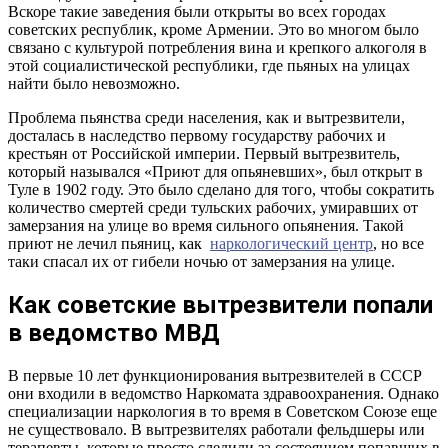
Вскоре такие заведения были открыты во всех городах
советских республик, кроме Армении. Это во многом было
связано с культурой потребления вина и крепкого алкоголя в
этой социалистической республики, где пьяных на улицах
найти было невозможно.
Проблема пьянства среди населения, как и вытрезвители,
досталась в наследство первому государству рабочих и
крестьян от Российской империи. Первый вытрезвитель,
который назывался «Приют для опьяневших», был открыт в
Туле в 1902 году. Это было сделано для того, чтобы сократить
количество смертей среди тульских рабочих, умиравших от
замерзания на улице во время сильного опьянения. Такой
приют не лечил пьяниц, как
наркологический центр
, но все
таки спасал их от гибели ночью от замерзания на улице.
Как советские вытрезвители попали
в ведомство МВД
В первые 10 лет функционирования вытрезвителей в СССР
они входили в ведомство Наркомата здравоохранения. Однако
специализации наркология в то время в Советском Союзе еще
не существовало. В вытрезвителях работали фельдшеры или
терапевты, которые просто следили за состоянием попавших в