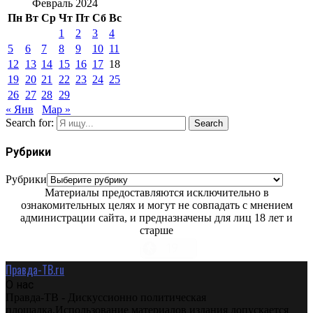
Февраль 2024
Пн
Вт
Ср
Чт
Пт
Сб
Вс
1
2
3
4
5
6
7
8
9
10
11
12
13
14
15
16
17
18
19
20
21
22
23
24
25
26
27
28
29
« Янв
Мар »
Search for:
Search
Рубрики
Рубрики
Материалы предоставляются исключительно в
ознакомительных целях и могут не совпадать с мнением
администрации сайта, и предназначены для лиц 18 лет и
старше
Правда-ТВ.ru
О нас
Правда-ТВ - Дискуссионно политическая
площадка.Использование материалов издания допускается