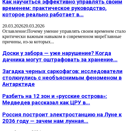
Как научиться эффективно управлять своим
временем: практическое руководство,
которое реально работает в...
20.03.2026
20.03.2026
Оглавление:Почему умение управлять своим временем стало
критически важным навыком в современном миреГлавные
причины, из-за которых...
Доски у забора — уже нарушение? Когда
дачника могут оштрафовать за хранение...
Загадка черных саркофагов: исследователи
столкнулись с необъяснимым феноменом в
Антарктиде
Разбить на 12 зон и «русские острова»:
Медведев рассказал как ЦРУ в...
Россия построит электростанцию на Луне к
2036 году — зачем нам лунная...