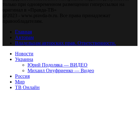
только при одновременном размещении гиперссылки на
оригинал в «Правда-ТВ»
@2023 - www.pravda-tv.ru. Все права принадлежат
правообладателям.
Главная
Авторам
Владельцам авторских прав. Ответственности.
Новости
Украина
Юрий Подоляка — ВИДЕО
Михаил Онуфриенко — Видео
Россия
Мир
ТВ Онлайн