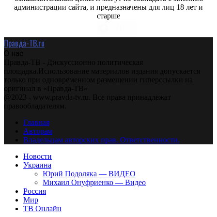
администрации сайта, и предназначены для лиц 18 лет и
старше
Правда-ТВ.ru
О нас
Правда-ТВ - Дискуссионно политическая
площадка.Использование материалов издания допускается
только при одновременном размещении гиперссылки на
оригинал в «Правда-ТВ»
@2023 - www.pravda-tv.ru. Все права принадлежат
правообладателям.
Главная
Авторам
Владельцам авторских прав. Ответственности.
Новости
Украина
Юрий Подоляка — ВИДЕО
Михаил Онуфриенко — Видео
Россия
Мир
ТВ Онлайн