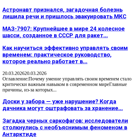
Астронавт признался, загадочная болезнь
лишила речи и пришлось эвакуировать МКС
МАЗ-7907: Крупнейшее в мире 24 колесное
шасси, созданное в СССР для ракет...
Как научиться эффективно управлять своим
временем: практическое руководство,
которое реально работает в...
20.03.2026
20.03.2026
Оглавление:Почему умение управлять своим временем стало
критически важным навыком в современном миреГлавные
причины, из-за которых...
Доски у забора — уже нарушение? Когда
дачника могут оштрафовать за хранение...
Загадка черных саркофагов: исследователи
столкнулись с необъяснимым феноменом в
Антарктиде