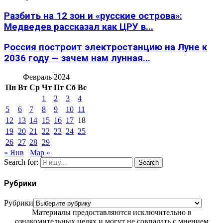
Разбить на 12 зон и «русские острова»:
Медведев рассказал как ЦРУ в...
Россия построит электростанцию на Луне к
2036 году — зачем нам лунная...
Февраль 2024
Пн
Вт
Ср
Чт
Пт
Сб
Вс
1
2
3
4
5
6
7
8
9
10
11
12
13
14
15
16
17
18
19
20
21
22
23
24
25
26
27
28
29
« Янв
Мар »
Search for:
Search
Рубрики
Рубрики
Материалы предоставляются исключительно в
ознакомительных целях и могут не совпадать с мнением