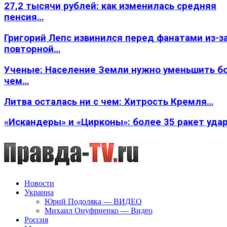
27,2 тысячи рублей: как изменилась средняя
пенсия…
Григорий Лепс извинился перед фанатами из-з
повторной…
Ученые: Население Земли нужно уменьшить б
чем…
Литва осталась ни с чем: Хитрость Кремля…
«Искандеры» и «Цирконы»: более 35 ракет уда
Новости
Украина
Юрий Подоляка — ВИДЕО
Михаил Онуфриенко — Видео
Россия