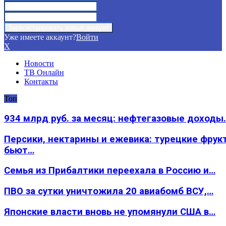
Уже имеете аккаунт?
Войти
X
Новости
ТВ Онлайн
Контакты
Топ
934 млрд руб. за месяц: нефтегазовые доходы
Персики, нектарины и ежевика: турецкие фрук
бьют…
Семья из Прибалтики переехала в Россию и…
ПВО за сутки уничтожила 20 авиабомб ВСУ,…
Японские власти вновь не упомянули США в…