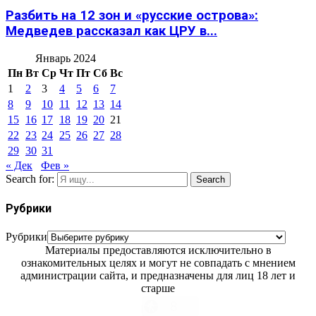
Разбить на 12 зон и «русские острова»:
Медведев рассказал как ЦРУ в...
Январь 2024
Пн
Вт
Ср
Чт
Пт
Сб
Вс
1
2
3
4
5
6
7
8
9
10
11
12
13
14
15
16
17
18
19
20
21
22
23
24
25
26
27
28
29
30
31
« Дек
Фев »
Search for:
Search
Рубрики
Рубрики
Материалы предоставляются исключительно в
ознакомительных целях и могут не совпадать с мнением
администрации сайта, и предназначены для лиц 18 лет и
старше