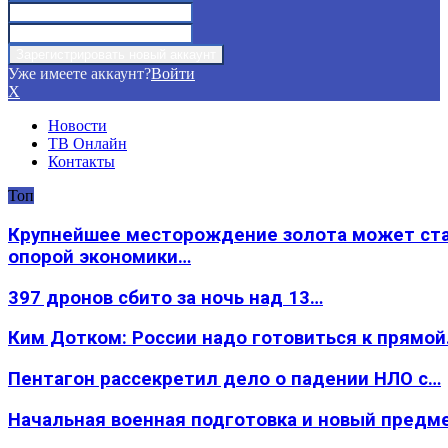
Уже имеете аккаунт?
Войти
X
Новости
ТВ Онлайн
Контакты
Топ
Крупнейшее месторождение золота может ст
опорой экономики…
397 дронов сбито за ночь над 13…
Ким Дотком: России надо готовиться к прямо
Пентагон рассекретил дело о падении НЛО с…
Начальная военная подготовка и новый предм