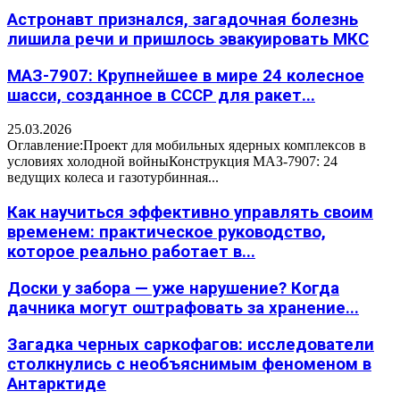
Астронавт признался, загадочная болезнь
лишила речи и пришлось эвакуировать МКС
МАЗ-7907: Крупнейшее в мире 24 колесное
шасси, созданное в СССР для ракет...
25.03.2026
Оглавление:Проект для мобильных ядерных комплексов в
условиях холодной войныКонструкция МАЗ-7907: 24
ведущих колеса и газотурбинная...
Как научиться эффективно управлять своим
временем: практическое руководство,
которое реально работает в...
Доски у забора — уже нарушение? Когда
дачника могут оштрафовать за хранение...
Загадка черных саркофагов: исследователи
столкнулись с необъяснимым феноменом в
Антарктиде