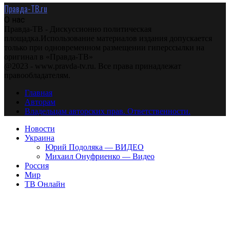
Правда-ТВ.ru
О нас
Правда-ТВ - Дискуссионно политическая
площадка.Использование материалов издания допускается
только при одновременном размещении гиперссылки на
оригинал в «Правда-ТВ»
@2023 - www.pravda-tv.ru. Все права принадлежат
правообладателям.
Главная
Авторам
Владельцам авторских прав. Ответственности.
Новости
Украина
Юрий Подоляка — ВИДЕО
Михаил Онуфриенко — Видео
Россия
Мир
ТВ Онлайн