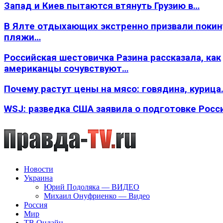
Запад и Киев пытаются втянуть Грузию в…
В Ялте отдыхающих экстренно призвали покин
пляжи…
Российская шестовичка Разина рассказала, как
американцы сочувствуют…
Почему растут цены на мясо: говядина, курица
WSJ: разведка США заявила о подготовке Росс
Новости
Украина
Юрий Подоляка — ВИДЕО
Михаил Онуфриенко — Видео
Россия
Мир
ТВ Онлайн