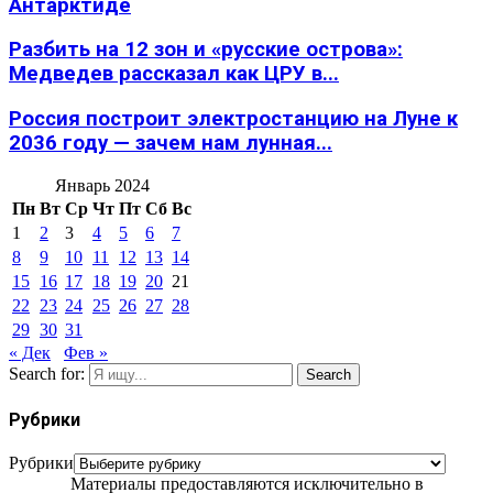
Антарктиде
Разбить на 12 зон и «русские острова»:
Медведев рассказал как ЦРУ в...
Россия построит электростанцию на Луне к
2036 году — зачем нам лунная...
Январь 2024
Пн
Вт
Ср
Чт
Пт
Сб
Вс
1
2
3
4
5
6
7
8
9
10
11
12
13
14
15
16
17
18
19
20
21
22
23
24
25
26
27
28
29
30
31
« Дек
Фев »
Search for:
Search
Рубрики
Рубрики
Материалы предоставляются исключительно в