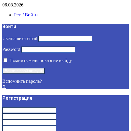
06.08.2026
Рег. / Войти
Войти
Username or email
Password
Помнить меня пока я не выйду
Вспомнить пароль?
X
Регистрация