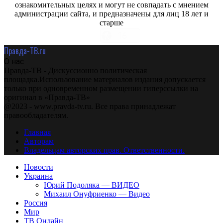
ознакомительных целях и могут не совпадать с мнением
администрации сайта, и предназначены для лиц 18 лет и
старше
Правда-ТВ.ru
О нас
Правда-ТВ - Дискуссионно политическая
площадка.Использование материалов издания допускается
только при одновременном размещении гиперссылки на
оригинал в «Правда-ТВ»
@2023 - www.pravda-tv.ru. Все права принадлежат
правообладателям.
Главная
Авторам
Владельцам авторских прав. Ответственности.
Новости
Украина
Юрий Подоляка — ВИДЕО
Михаил Онуфриенко — Видео
Россия
Мир
ТВ Онлайн