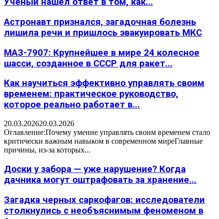
Учёный нашёл ответ в том, как...
Астронавт признался, загадочная болезнь
лишила речи и пришлось эвакуировать МКС
МАЗ-7907: Крупнейшее в мире 24 колесное
шасси, созданное в СССР для ракет...
Как научиться эффективно управлять своим
временем: практическое руководство,
которое реально работает в...
20.03.2026
20.03.2026
Оглавление:Почему умение управлять своим временем стало
критически важным навыком в современном миреГлавные
причины, из-за которых...
Доски у забора — уже нарушение? Когда
дачника могут оштрафовать за хранение...
Загадка черных саркофагов: исследователи
столкнулись с необъяснимым феноменом в