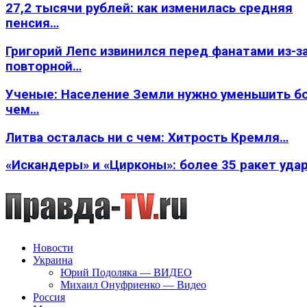
27,2 тысячи рублей: как изменилась средняя
пенсия…
Григорий Лепс извинился перед фанатами из-з
повторной…
Ученые: Население Земли нужно уменьшить б
чем…
Литва осталась ни с чем: Хитрость Кремля…
«Искандеры» и «Цирконы»: более 35 ракет уда
Новости
Украина
Юрий Подоляка — ВИДЕО
Михаил Онуфриенко — Видео
Россия