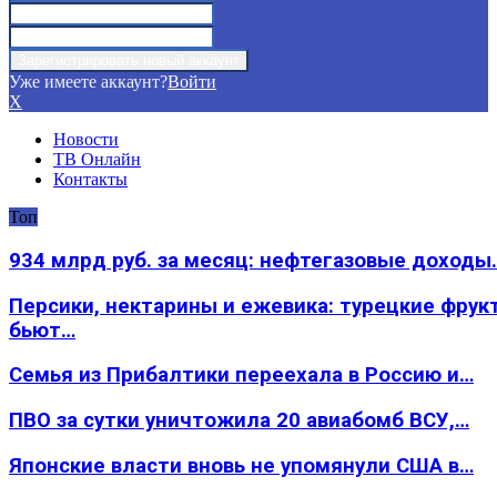
Уже имеете аккаунт?
Войти
X
Новости
ТВ Онлайн
Контакты
Топ
934 млрд руб. за месяц: нефтегазовые доходы
Персики, нектарины и ежевика: турецкие фрук
бьют…
Семья из Прибалтики переехала в Россию и…
ПВО за сутки уничтожила 20 авиабомб ВСУ,…
Японские власти вновь не упомянули США в…