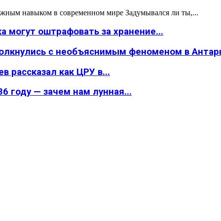
жным навыком в современном мире Задумывался ли ты,...
а могут оштрафовать за хранение...
толкнулись с необъяснимым феноменом в Антар
в рассказал как ЦРУ в...
6 году — зачем нам лунная...