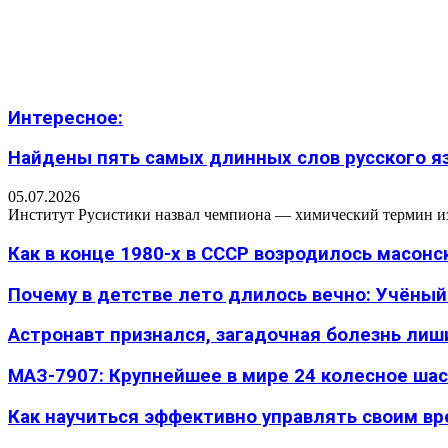
Интересное:
Найдены пять самых длинных слов русского язы
05.07.2026
Институт Русистики назвал чемпиона — химический термин из п
Как в конце 1980-х в СССР возродилось масон
Почему в детстве лето длилось вечно: Учёный н
Астронавт признался, загадочная болезнь лиш
МАЗ-7907: Крупнейшее в мире 24 колесное шасс
Как научиться эффективно управлять своим вре