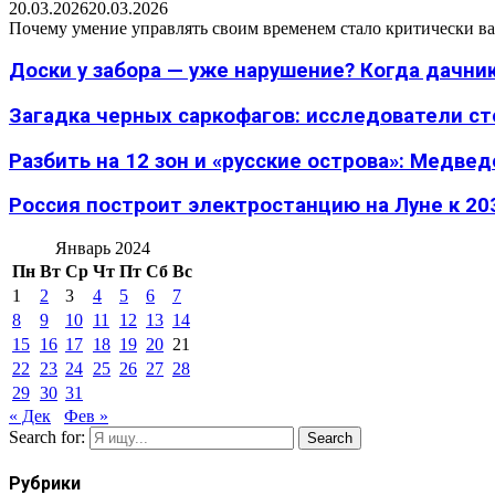
20.03.2026
20.03.2026
Почему умение управлять своим временем стало критически ва
Доски у забора — уже нарушение? Когда дачник
Загадка черных саркофагов: исследователи с
Разбить на 12 зон и «русские острова»: Медведе
Россия построит электростанцию на Луне к 203
Январь 2024
Пн
Вт
Ср
Чт
Пт
Сб
Вс
1
2
3
4
5
6
7
8
9
10
11
12
13
14
15
16
17
18
19
20
21
22
23
24
25
26
27
28
29
30
31
« Дек
Фев »
Search for:
Search
Рубрики