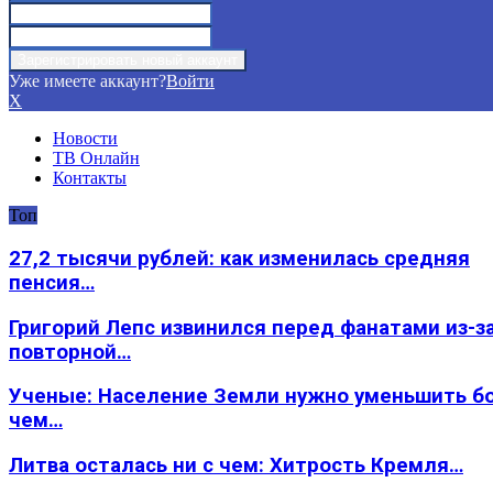
Уже имеете аккаунт?
Войти
X
Новости
ТВ Онлайн
Контакты
Топ
27,2 тысячи рублей: как изменилась средняя
пенсия…
Григорий Лепс извинился перед фанатами из-з
повторной…
Ученые: Население Земли нужно уменьшить б
чем…
Литва осталась ни с чем: Хитрость Кремля…