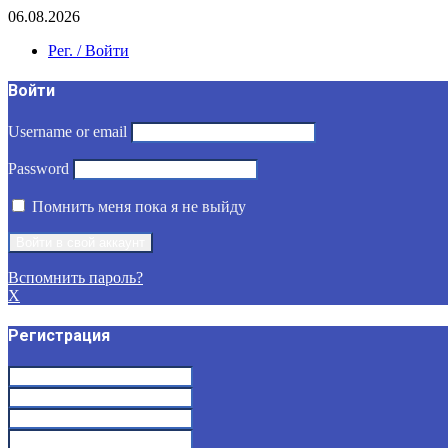
06.08.2026
Рег. / Войти
Войти
Username or email
Password
Помнить меня пока я не выйду
Вспомнить пароль?
X
Регистрация