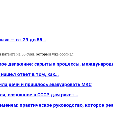
ка — от 29 до 55...
атента на 55 букв, который уже обогнал...
ское движение: скрытые процессы, международн
ашёл ответ в том, как...
ила речи и пришлось эвакуировать МКС
и, созданное в СССР для ракет...
менем: практическое руководство, которое реал