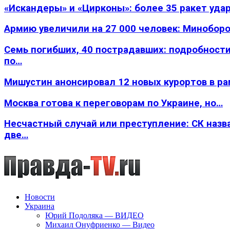
«Искандеры» и «Цирконы»: более 35 ракет уда
Армию увеличили на 27 000 человек: Минобор
Семь погибших, 40 пострадавших: подробности
по…
Мишустин анонсировал 12 новых курортов в р
Москва готова к переговорам по Украине, но…
Несчастный случай или преступление: СК назв
две…
Новости
Украина
Юрий Подоляка — ВИДЕО
Михаил Онуфриенко — Видео