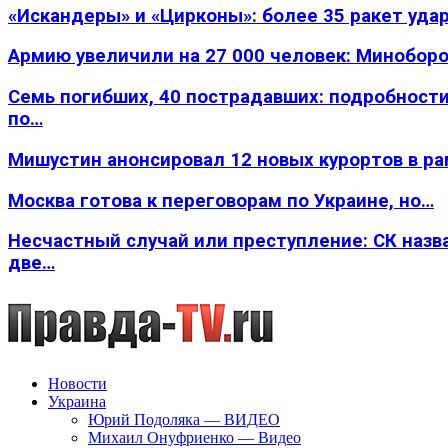
«Искандеры» и «Цирконы»: более 35 ракет уда
Армию увеличили на 27 000 человек: Минобор
Семь погибших, 40 пострадавших: подробности
по…
Мишустин анонсировал 12 новых курортов в р
Москва готова к переговорам по Украине, но…
Несчастный случай или преступление: СК назв
две…
Новости
Украина
Юрий Подоляка — ВИДЕО
Михаил Онуфриенко — Видео