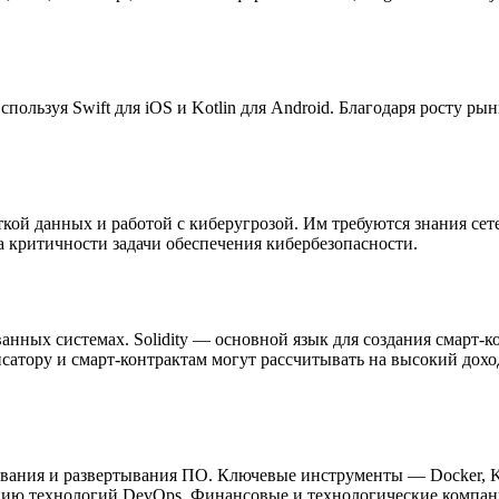
ользуя Swift для iOS и Kotlin для Android. Благодаря росту ры
кой данных и работой с киберугрозой. Им требуются знания се
за критичности задачи обеспечения кибербезопасности.
анных системах. Solidity — основной язык для создания смарт-
сатору и смарт-контрактам могут рассчитывать на высокий дохо
вания и развертывания ПО. Ключевые инструменты — Docker, Kube
нию технологий DevOps. Финансовые и технологические компан