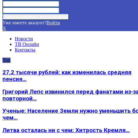
Уже имеете аккаунт?
Войти
X
Новости
ТВ Онлайн
Контакты
Топ
27,2 тысячи рублей: как изменилась средняя
пенсия…
Григорий Лепс извинился перед фанатами из-з
повторной…
Ученые: Население Земли нужно уменьшить б
чем…
Литва осталась ни с чем: Хитрость Кремля…