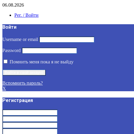
06.08.2026
Рег. / Войти
Войти
Username or email
Password
Помнить меня пока я не выйду
Вспомнить пароль?
X
Регистрация