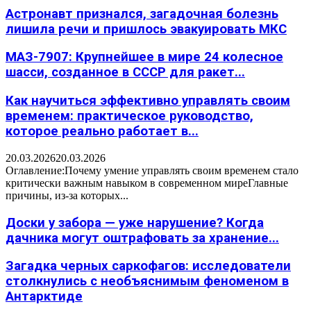
Астронавт признался, загадочная болезнь
лишила речи и пришлось эвакуировать МКС
МАЗ-7907: Крупнейшее в мире 24 колесное
шасси, созданное в СССР для ракет...
Как научиться эффективно управлять своим
временем: практическое руководство,
которое реально работает в...
20.03.2026
20.03.2026
Оглавление:Почему умение управлять своим временем стало
критически важным навыком в современном миреГлавные
причины, из-за которых...
Доски у забора — уже нарушение? Когда
дачника могут оштрафовать за хранение...
Загадка черных саркофагов: исследователи
столкнулись с необъяснимым феноменом в
Антарктиде