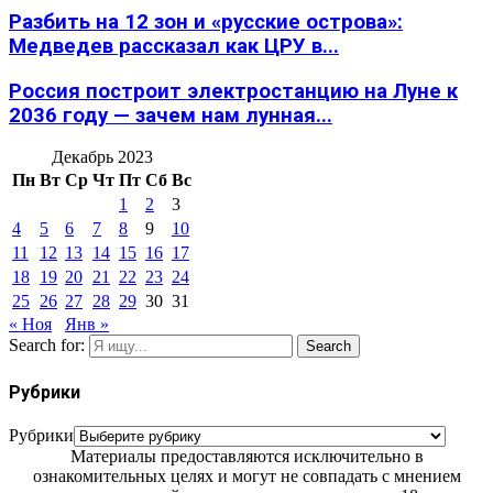
Разбить на 12 зон и «русские острова»:
Медведев рассказал как ЦРУ в...
Россия построит электростанцию на Луне к
2036 году — зачем нам лунная...
Декабрь 2023
Пн
Вт
Ср
Чт
Пт
Сб
Вс
1
2
3
4
5
6
7
8
9
10
11
12
13
14
15
16
17
18
19
20
21
22
23
24
25
26
27
28
29
30
31
« Ноя
Янв »
Search for:
Search
Рубрики
Рубрики
Материалы предоставляются исключительно в
ознакомительных целях и могут не совпадать с мнением