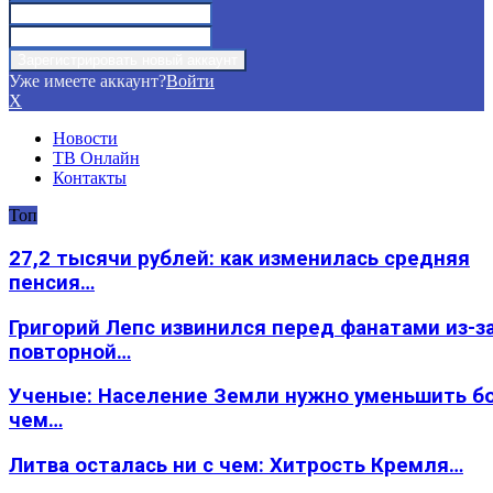
Уже имеете аккаунт?
Войти
X
Новости
ТВ Онлайн
Контакты
Топ
27,2 тысячи рублей: как изменилась средняя
пенсия…
Григорий Лепс извинился перед фанатами из-з
повторной…
Ученые: Население Земли нужно уменьшить б
чем…
Литва осталась ни с чем: Хитрость Кремля…