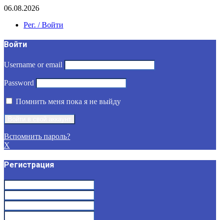
06.08.2026
Рег. / Войти
Войти
Username or email
Password
Помнить меня пока я не выйду
Вспомнить пароль?
X
Регистрация