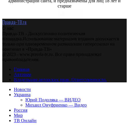
администрации сайта, и предназначены для лиц 18 лет и
старше
Правда-ТВ.ru
О нас
Правда-ТВ - Дискуссионно политическая
площадка.Использование материалов издания допускается
только при одновременном размещении гиперссылки на
оригинал в «Правда-ТВ»
@2023 - www.pravda-tv.ru. Все права принадлежат
правообладателям.
Главная
Авторам
Владельцам авторских прав. Ответственности.
Новости
Украина
Юрий Подоляка — ВИДЕО
Михаил Онуфриенко — Видео
Россия
Мир
ТВ Онлайн