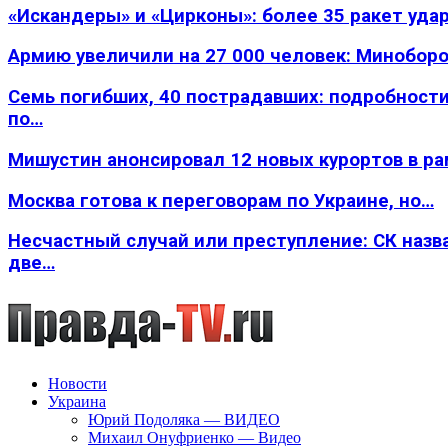
«Искандеры» и «Цирконы»: более 35 ракет уда
Армию увеличили на 27 000 человек: Минобор
Семь погибших, 40 пострадавших: подробности
по…
Мишустин анонсировал 12 новых курортов в р
Москва готова к переговорам по Украине, но…
Несчастный случай или преступление: СК назв
две…
Новости
Украина
Юрий Подоляка — ВИДЕО
Михаил Онуфриенко — Видео