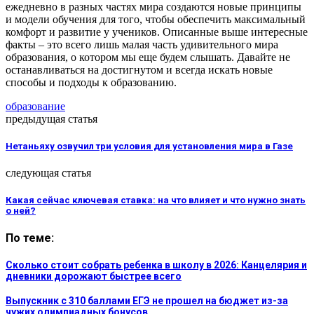
ежедневно в разных частях мира создаются новые принципы
и модели обучения для того, чтобы обеспечить максимальный
комфорт и развитие у учеников. Описанные выше интересные
факты – это всего лишь малая часть удивительного мира
образования, о котором мы еще будем слышать. Давайте не
останавливаться на достигнутом и всегда искать новые
способы и подходы к образованию.
образование
предыдущая статья
Нетаньяху озвучил три условия для установления мира в Газе
следующая статья
Какая сейчас ключевая ставка: на что влияет и что нужно знать
о ней?
По теме:
Сколько стоит собрать ребенка в школу в 2026: Канцелярия и
дневники дорожают быстрее всего
Выпускник с 310 баллами ЕГЭ не прошел на бюджет из-за
чужих олимпиадных бонусов