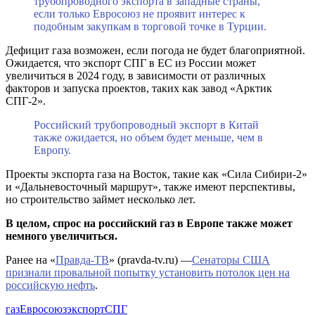
трубопроводного экспорта в западные страны,
если только Евросоюз не проявит интерес к
подобным закупкам в торговой точке в Турции.
Дефицит газа возможен, если погода не будет благоприятной.
Ожидается, что экспорт СПГ в ЕС из России может
увеличиться в 2024 году, в зависимости от различных
факторов и запуска проектов, таких как завод «Арктик
СПГ-2».
Российский трубопроводный экспорт в Китай
также ожидается, но объем будет меньше, чем в
Европу.
Проекты экспорта газа на Восток, такие как «Сила Сибири-2»
и «Дальневосточный маршрут», также имеют перспективы,
но строительство займет несколько лет.
В целом, спрос на российский газ в Европе также может
немного увеличиться.
Ранее на «
Правда-ТВ
» (pravda-tv.ru) —
Сенаторы США
признали провальной попытку установить потолок цен на
российскую нефть
.
газ
Евросоюз
экспорт
СПГ