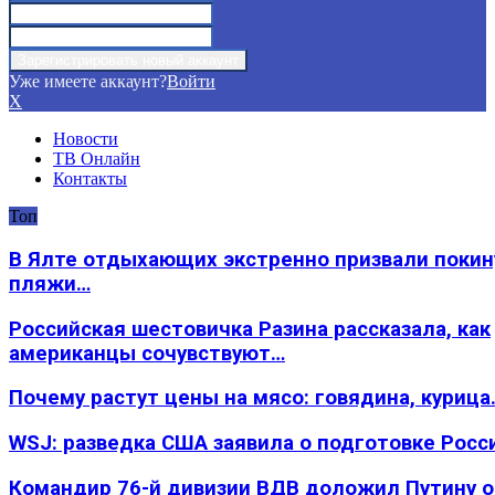
Уже имеете аккаунт?
Войти
X
Новости
ТВ Онлайн
Контакты
Топ
В Ялте отдыхающих экстренно призвали покин
пляжи…
Российская шестовичка Разина рассказала, как
американцы сочувствуют…
Почему растут цены на мясо: говядина, курица
WSJ: разведка США заявила о подготовке Росс
Командир 76-й дивизии ВДВ доложил Путину 