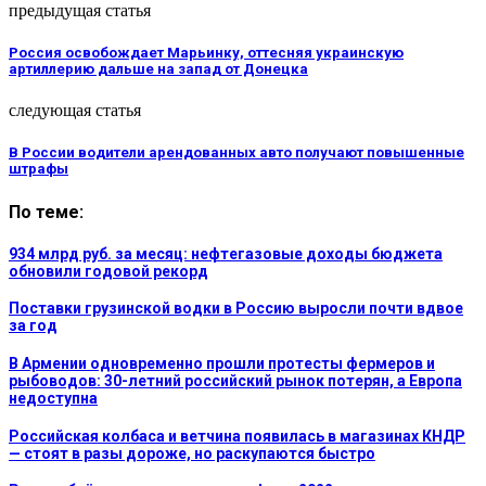
предыдущая статья
Россия освобождает Марьинку, оттесняя украинскую
артиллерию дальше на запад от Донецка
следующая статья
В России водители арендованных авто получают повышенные
штрафы
По теме:
934 млрд руб. за месяц: нефтегазовые доходы бюджета
обновили годовой рекорд
Поставки грузинской водки в Россию выросли почти вдвое
за год
В Армении одновременно прошли протесты фермеров и
рыбоводов: 30-летний российский рынок потерян, а Европа
недоступна
Российская колбаса и ветчина появилась в магазинах КНДР
— стоят в разы дороже, но раскупаются быстро