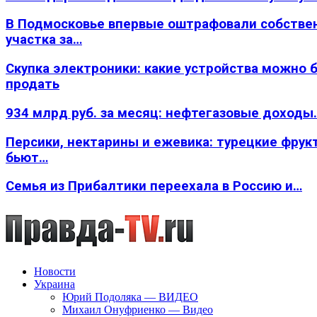
В Подмосковье впервые оштрафовали собстве
участка за…
Скупка электроники: какие устройства можно 
продать
934 млрд руб. за месяц: нефтегазовые доходы
Персики, нектарины и ежевика: турецкие фрук
бьют…
Семья из Прибалтики переехала в Россию и…
Новости
Украина
Юрий Подоляка — ВИДЕО
Михаил Онуфриенко — Видео