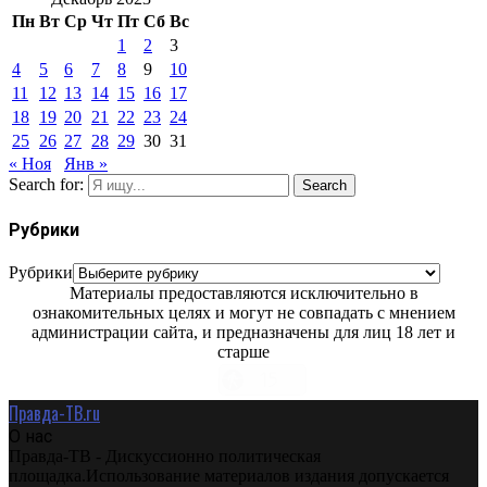
Пн
Вт
Ср
Чт
Пт
Сб
Вс
1
2
3
4
5
6
7
8
9
10
11
12
13
14
15
16
17
18
19
20
21
22
23
24
25
26
27
28
29
30
31
« Ноя
Янв »
Search for:
Search
Рубрики
Рубрики
Материалы предоставляются исключительно в
ознакомительных целях и могут не совпадать с мнением
администрации сайта, и предназначены для лиц 18 лет и
старше
Правда-ТВ.ru
О нас
Правда-ТВ - Дискуссионно политическая
площадка.Использование материалов издания допускается