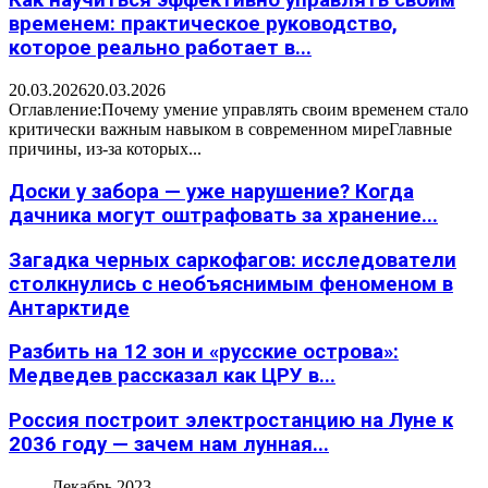
Как научиться эффективно управлять своим
временем: практическое руководство,
которое реально работает в...
20.03.2026
20.03.2026
Оглавление:Почему умение управлять своим временем стало
критически важным навыком в современном миреГлавные
причины, из-за которых...
Доски у забора — уже нарушение? Когда
дачника могут оштрафовать за хранение...
Загадка черных саркофагов: исследователи
столкнулись с необъяснимым феноменом в
Антарктиде
Разбить на 12 зон и «русские острова»:
Медведев рассказал как ЦРУ в...
Россия построит электростанцию на Луне к
2036 году — зачем нам лунная...
Декабрь 2023