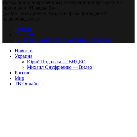
только при одновременном размещении гиперссылки на
оригинал в «Правда-ТВ»
@2023 - www.pravda-tv.ru. Все права принадлежат
правообладателям.
Главная
Авторам
Владельцам авторских прав. Ответственности.
Новости
Украина
Юрий Подоляка — ВИДЕО
Михаил Онуфриенко — Видео
Россия
Мир
ТВ Онлайн