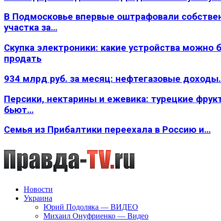
В Подмосковье впервые оштрафовали собстве
участка за…
Скупка электроники: какие устройства можно 
продать
934 млрд руб. за месяц: нефтегазовые доходы
Персики, нектарины и ежевика: турецкие фрук
бьют…
Семья из Прибалтики переехала в Россию и…
Новости
Украина
Юрий Подоляка — ВИДЕО
Михаил Онуфриенко — Видео