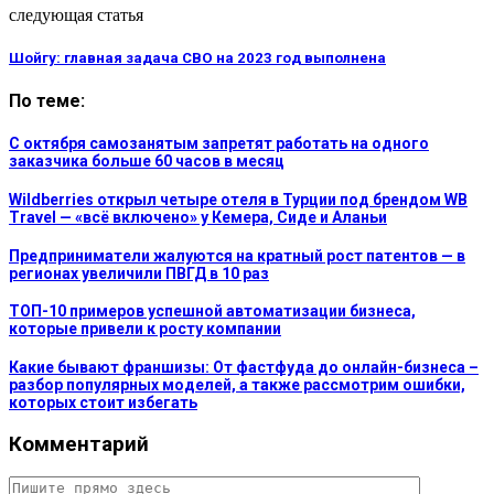
следующая статья
Шойгу: главная задача СВО на 2023 год выполнена
По теме:
С октября самозанятым запретят работать на одного
заказчика больше 60 часов в месяц
Wildberries открыл четыре отеля в Турции под брендом WB
Travel — «всё включено» у Кемера, Сиде и Аланьи
Предприниматели жалуются на кратный рост патентов — в
регионах увеличили ПВГД в 10 раз
ТОП-10 примеров успешной автоматизации бизнеса,
которые привели к росту компании
Какие бывают франшизы: От фастфуда до онлайн-бизнеса –
разбор популярных моделей, а также рассмотрим ошибки,
которых стоит избегать
Комментарий