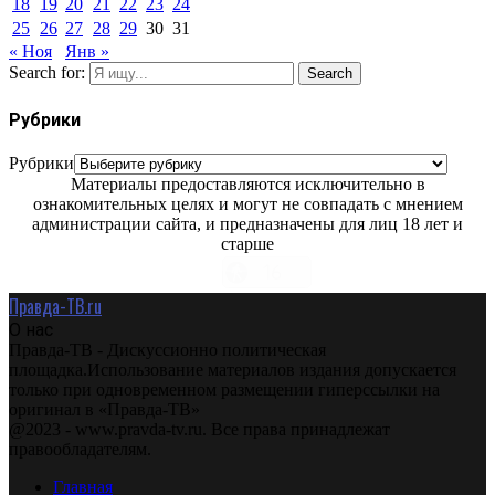
18
19
20
21
22
23
24
25
26
27
28
29
30
31
« Ноя
Янв »
Search for:
Search
Рубрики
Рубрики
Материалы предоставляются исключительно в
ознакомительных целях и могут не совпадать с мнением
администрации сайта, и предназначены для лиц 18 лет и
старше
Правда-ТВ.ru
О нас
Правда-ТВ - Дискуссионно политическая
площадка.Использование материалов издания допускается
только при одновременном размещении гиперссылки на
оригинал в «Правда-ТВ»
@2023 - www.pravda-tv.ru. Все права принадлежат
правообладателям.
Главная