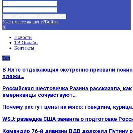
Уже имеете аккаунт?
Войти
X
Новости
ТВ Онлайн
Контакты
Топ
В Ялте отдыхающих экстренно призвали покин
пляжи…
Российская шестовичка Разина рассказала, как
американцы сочувствуют…
Почему растут цены на мясо: говядина, курица
WSJ: разведка США заявила о подготовке Росс
Командир 76-й дивизии ВДВ доложил Путину 