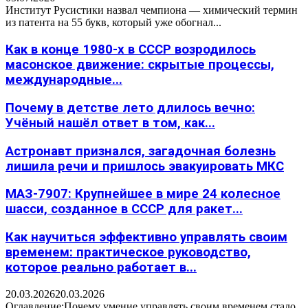
Институт Русистики назвал чемпиона — химический термин
из патента на 55 букв, который уже обогнал...
Как в конце 1980-х в СССР возродилось
масонское движение: скрытые процессы,
международные...
Почему в детстве лето длилось вечно:
Учёный нашёл ответ в том, как...
Астронавт признался, загадочная болезнь
лишила речи и пришлось эвакуировать МКС
МАЗ-7907: Крупнейшее в мире 24 колесное
шасси, созданное в СССР для ракет...
Как научиться эффективно управлять своим
временем: практическое руководство,
которое реально работает в...
20.03.2026
20.03.2026
Оглавление:Почему умение управлять своим временем стало