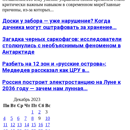
критически важным навыком в современном миреГлавные
причины, из-за которых...
Доски у забора — уже нарушение? Когда
дачника могут оштрафовать за хранение...
Загадка черных саркофагов: исследователи
столкнулись с необъяснимым феноменом в
Антарктиде
Разбить на 12 зон и «русские острова»:
Медведев рассказал как ЦРУ в...
Россия построит электростанцию на Луне к
2036 году — зачем нам лунная...
Декабрь 2023
Пн
Вт
Ср
Чт
Пт
Сб
Вс
1
2
3
4
5
6
7
8
9
10
11
12
13
14
15
16
17