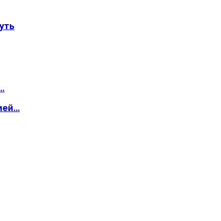
уть
…
ией…