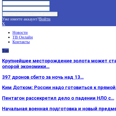
Уже имеете аккаунт?
Войти
X
Новости
ТВ Онлайн
Контакты
Топ
Крупнейшее месторождение золота может ст
опорой экономики…
397 дронов сбито за ночь над 13…
Ким Дотком: России надо готовиться к прямо
Пентагон рассекретил дело о падении НЛО с…
Начальная военная подготовка и новый предм