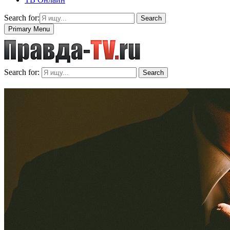
Search for:
Search
Primary Menu
Search for:
Search