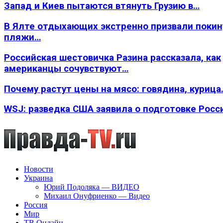
Запад и Киев пытаются втянуть Грузию в…
В Ялте отдыхающих экстренно призвали покин
пляжи…
Российская шестовичка Разина рассказала, как
американцы сочувствуют…
Почему растут цены на мясо: говядина, курица
WSJ: разведка США заявила о подготовке Росс
Новости
Украина
Юрий Подоляка — ВИДЕО
Михаил Онуфриенко — Видео
Россия
Мир
ТВ Онлайн