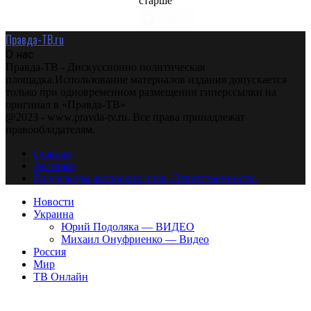
старше
Правда-ТВ.ru
О нас
Правда-ТВ - Дискуссионно политическая
площадка.Использование материалов издания допускается
только при одновременном размещении гиперссылки на
оригинал в «Правда-ТВ»
@2023 - www.pravda-tv.ru. Все права принадлежат
правообладателям.
Главная
Авторам
Владельцам авторских прав. Ответственности.
Новости
Украина
Юрий Подоляка — ВИДЕО
Михаил Онуфриенко — Видео
Россия
Мир
ТВ Онлайн