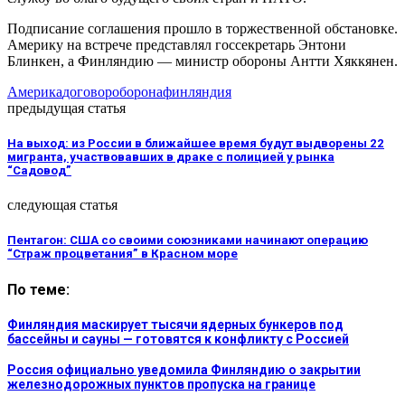
Подписание соглашения прошло в торжественной обстановке.
Америку на встрече представлял госсекретарь Энтони
Блинкен, а Финляндию — министр обороны Антти Хяккянен.
Америка
договор
оборона
финляндия
предыдущая статья
На выход: из России в ближайшее время будут выдворены 22
мигранта, участвовавших в драке с полицией у рынка
“Садовод”
следующая статья
Пентагон: США со своими союзниками начинают операцию
“Страж процветания” в Красном море
По теме:
Финляндия маскирует тысячи ядерных бункеров под
бассейны и сауны — готовятся к конфликту с Россией
Россия официально уведомила Финляндию о закрытии
железнодорожных пунктов пропуска на границе