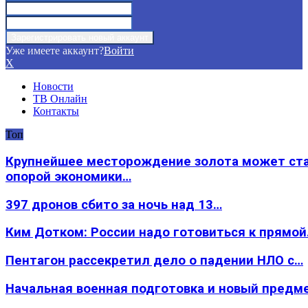
Уже имеете аккаунт?
Войти
X
Новости
ТВ Онлайн
Контакты
Топ
Крупнейшее месторождение золота может ст
опорой экономики…
397 дронов сбито за ночь над 13…
Ким Дотком: России надо готовиться к прямо
Пентагон рассекретил дело о падении НЛО с…
Начальная военная подготовка и новый предм