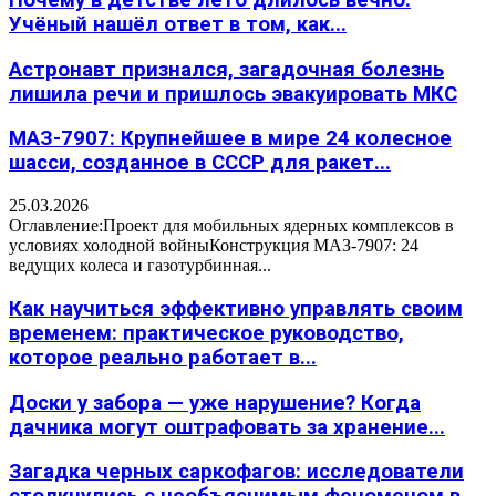
Учёный нашёл ответ в том, как...
Астронавт признался, загадочная болезнь
лишила речи и пришлось эвакуировать МКС
МАЗ-7907: Крупнейшее в мире 24 колесное
шасси, созданное в СССР для ракет...
25.03.2026
Оглавление:Проект для мобильных ядерных комплексов в
условиях холодной войныКонструкция МАЗ-7907: 24
ведущих колеса и газотурбинная...
Как научиться эффективно управлять своим
временем: практическое руководство,
которое реально работает в...
Доски у забора — уже нарушение? Когда
дачника могут оштрафовать за хранение...
Загадка черных саркофагов: исследователи