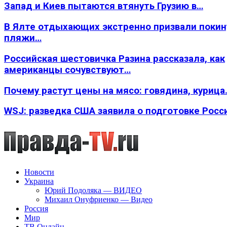
Запад и Киев пытаются втянуть Грузию в…
В Ялте отдыхающих экстренно призвали покин
пляжи…
Российская шестовичка Разина рассказала, как
американцы сочувствуют…
Почему растут цены на мясо: говядина, курица
WSJ: разведка США заявила о подготовке Росс
Новости
Украина
Юрий Подоляка — ВИДЕО
Михаил Онуфриенко — Видео
Россия
Мир
ТВ Онлайн