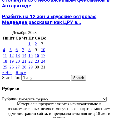
столкнулись с необъяснимым феноменом в
Антарктиде
Разбить на 12 зон и «русские острова»:
Медведев рассказал как ЦРУ в...
Декабрь 2023
Пн
Вт
Ср
Чт
Пт
Сб
Вс
1
2
3
4
5
6
7
8
9
10
11
12
13
14
15
16
17
18
19
20
21
22
23
24
25
26
27
28
29
30
31
« Ноя
Янв »
Search for:
Search
Рубрики
Рубрики
Материалы предоставляются исключительно в
ознакомительных целях и могут не совпадать с мнением
администрации сайта, и предназначены для лиц 18 лет и