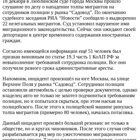
18 декабря в Люблинском суде города Москвы прошло
слушание по делу о нападении толпы мигрантов на
сотрудников полиции у рынка “Садовод”. По окончанию
судебного заседания РИА “Новости” сообщило о выдворении
22 нелегальных мигрантов. Суд установил нарушение ими
миграционного законодательства. Сейчас они ожидают своей
депортации в центре временного содержания иностранных
граждан.
Согласно имеющейся информации ещё 51 человек был
признан виновным по статье 19.3 часть 1 КоАП РФ за
невыполнение требований сотрудника полиции. Все они
получили разного срока административные аресты.
Напомним, инцидент произошёл на юге Москвы, на улице
Верхние Поля у рынка “Садовод”. Сотрудники полиции
остановили автомобиль с целью проверки документов, однако
владелец авто не только не захотел подчиниться требованиям
полиции, но и попытался скрыться, при этом наехав на
полицейского. После этого к полицейской машине ринулась
толпа мигрантов (примерно 80 человек), началась потасовка.
Данный инцидент произвёл большой резонанс не только в
обществе, но и кругах чиновников. После этого случая сейчас
разрабатывается ряд мер по ужесточению миграционного
контроля в стране. Таккже планируется ужесточить наказание