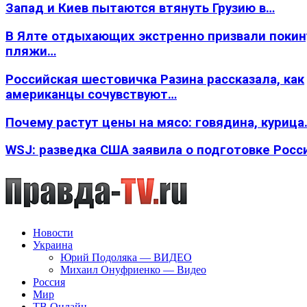
Запад и Киев пытаются втянуть Грузию в…
В Ялте отдыхающих экстренно призвали покин
пляжи…
Российская шестовичка Разина рассказала, как
американцы сочувствуют…
Почему растут цены на мясо: говядина, курица
WSJ: разведка США заявила о подготовке Росс
Новости
Украина
Юрий Подоляка — ВИДЕО
Михаил Онуфриенко — Видео
Россия
Мир
ТВ Онлайн