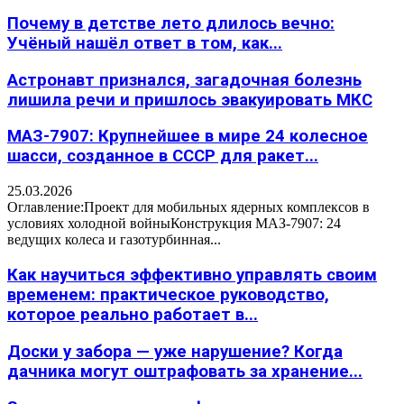
Почему в детстве лето длилось вечно:
Учёный нашёл ответ в том, как...
Астронавт признался, загадочная болезнь
лишила речи и пришлось эвакуировать МКС
МАЗ-7907: Крупнейшее в мире 24 колесное
шасси, созданное в СССР для ракет...
25.03.2026
Оглавление:Проект для мобильных ядерных комплексов в
условиях холодной войныКонструкция МАЗ-7907: 24
ведущих колеса и газотурбинная...
Как научиться эффективно управлять своим
временем: практическое руководство,
которое реально работает в...
Доски у забора — уже нарушение? Когда
дачника могут оштрафовать за хранение...