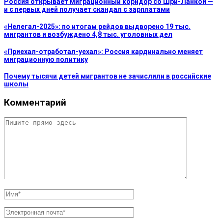
Россия открывает миграционный коридор со Шри-Ланкой —
и с первых дней получает скандал с зарплатами
«Нелегал-2025»: по итогам рейдов выдворено 19 тыс.
мигрантов и возбуждено 4,8 тыс. уголовных дел
«Приехал-отработал-уехал»: Россия кардинально меняет
миграционную политику
Почему тысячи детей мигрантов не зачислили в российские
школы
Комментарий