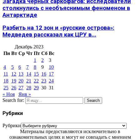
Загадка черных саркофагов: исследователи
столкнулись с необъяснимым феноменом в
Антарктиде
Разбить на 12 зон и «русские острова»:
Медведев рассказал как ЦРУ в...
Декабрь 2023
Пн
Вт
Ср
Чт
Пт
Сб
Вс
1
2
3
4
5
6
7
8
9
10
11
12
13
14
15
16
17
18
19
20
21
22
23
24
25
26
27
28
29
30
31
« Ноя
Янв »
Search for:
Search
Рубрики
Рубрики
Материалы предоставляются исключительно в
ознакомительных целях и могут не совпадать с мнением