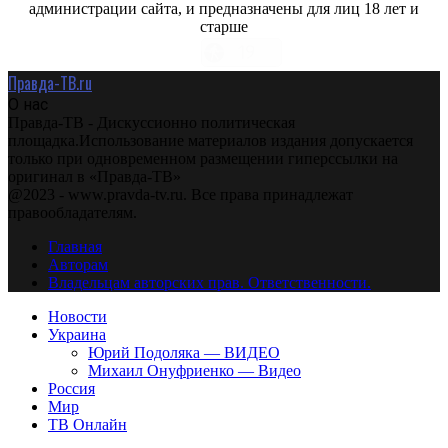
администрации сайта, и предназначены для лиц 18 лет и
старше
Правда-ТВ.ru
О нас
Правда-ТВ - Дискуссионно политическая
площадка.Использование материалов издания допускается
только при одновременном размещении гиперссылки на
оригинал в «Правда-ТВ»
@2023 - www.pravda-tv.ru. Все права принадлежат
правообладателям.
Главная
Авторам
Владельцам авторских прав. Ответственности.
Новости
Украина
Юрий Подоляка — ВИДЕО
Михаил Онуфриенко — Видео
Россия
Мир
ТВ Онлайн