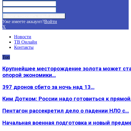
Уже имеете аккаунт?
Войти
X
Новости
ТВ Онлайн
Контакты
Топ
Крупнейшее месторождение золота может ст
опорой экономики…
397 дронов сбито за ночь над 13…
Ким Дотком: России надо готовиться к прямо
Пентагон рассекретил дело о падении НЛО с…
Начальная военная подготовка и новый предм