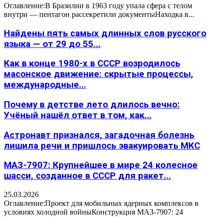
Оглавление:В Бразилии в 1963 году упала сфера с телом
внутри — пентагон рассекретили документыНаходка в...
Найдены пять самых длинных слов русского
языка — от 29 до 55...
Как в конце 1980-х в СССР возродилось
масонское движение: скрытые процессы,
международные...
Почему в детстве лето длилось вечно:
Учёный нашёл ответ в том, как...
Астронавт признался, загадочная болезнь
лишила речи и пришлось эвакуировать МКС
МАЗ-7907: Крупнейшее в мире 24 колесное
шасси, созданное в СССР для ракет...
25.03.2026
Оглавление:Проект для мобильных ядерных комплексов в
условиях холодной войныКонструкция МАЗ-7907: 24