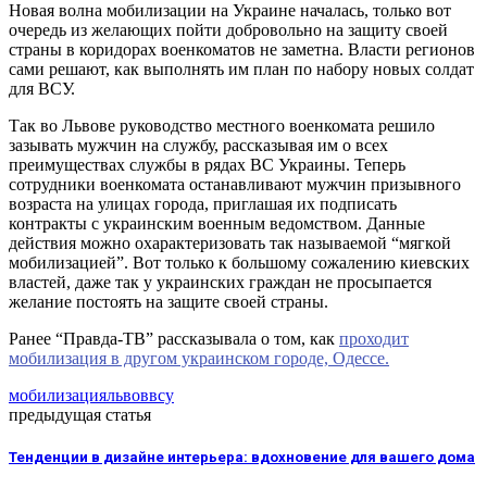
Новая волна мобилизации на Украине началась, только вот
очередь из желающих пойти добровольно на защиту своей
страны в коридорах военкоматов не заметна. Власти регионов
сами решают, как выполнять им план по набору новых солдат
для ВСУ.
Так во Львове руководство местного военкомата решило
зазывать мужчин на службу, рассказывая им о всех
преимуществах службы в рядах ВС Украины. Теперь
сотрудники военкомата останавливают мужчин призывного
возраста на улицах города, приглашая их подписать
контракты с украинским военным ведомством. Данные
действия можно охарактеризовать так называемой “мягкой
мобилизацией”. Вот только к большому сожалению киевских
властей, даже так у украинских граждан не просыпается
желание постоять на защите своей страны.
Ранее “Правда-ТВ” рассказывала о том, как
проходит
мобилизация в другом украинском городе, Одессе.
мобилизация
львов
всу
предыдущая статья
Тенденции в дизайне интерьера: вдохновение для вашего дома