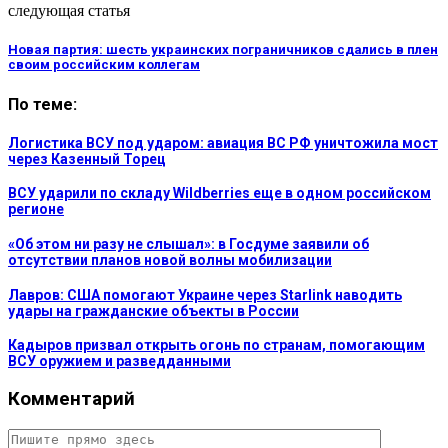
следующая статья
Новая партия: шесть украинских пограничников сдались в плен
своим российским коллегам
По теме:
Логистика ВСУ под ударом: авиация ВС РФ уничтожила мост
через Казенный Торец
ВСУ ударили по складу Wildberries еще в одном российском
регионе
«Об этом ни разу не слышал»: в Госдуме заявили об
отсутствии планов новой волны мобилизации
Лавров: США помогают Украине через Starlink наводить
удары на гражданские объекты в России
Кадыров призвал открыть огонь по странам, помогающим
ВСУ оружием и разведданными
Комментарий