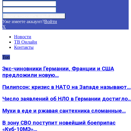
Уже имеете аккаунт?
Войти
X
Новости
ТВ Онлайн
Контакты
Топ
Экс-чиновники Германии, Франции и США
предложили новую…
Пилипсон: кризис в НАТО на Западе называют…
Число заявлений об НЛО в Германии достигло
Мухи в еде и ржавая сантехника сломанные…
В зону СВО поступит новейший боеприпас
«Куб-10МЭ»…