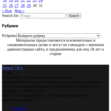
18
19
20
21
22
23
24
25
26
27
28
29
30
31
« Ноя
Янв »
Search for:
Search
Рубрики
Рубрики
Материалы предоставляются исключительно в
ознакомительных целях и могут не совпадать с мнением
администрации сайта, и предназначены для лиц 18 лет и
старше
Правда-ТВ.ru
О нас
Правда-ТВ - Дискуссионно политическая
площадка.Использование материалов издания допускается
только при одновременном размещении гиперссылки на
оригинал в «Правда-ТВ»
@2023 - www.pravda-tv.ru. Все права принадлежат
правообладателям.
Главная