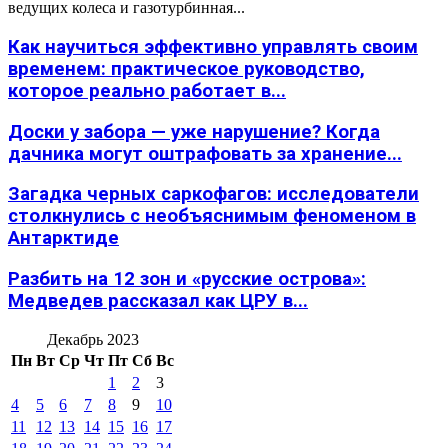
ведущих колеса и газотурбинная...
Как научиться эффективно управлять своим
временем: практическое руководство,
которое реально работает в...
Доски у забора — уже нарушение? Когда
дачника могут оштрафовать за хранение...
Загадка черных саркофагов: исследователи
столкнулись с необъяснимым феноменом в
Антарктиде
Разбить на 12 зон и «русские острова»:
Медведев рассказал как ЦРУ в...
Декабрь 2023
Пн
Вт
Ср
Чт
Пт
Сб
Вс
1
2
3
4
5
6
7
8
9
10
11
12
13
14
15
16
17