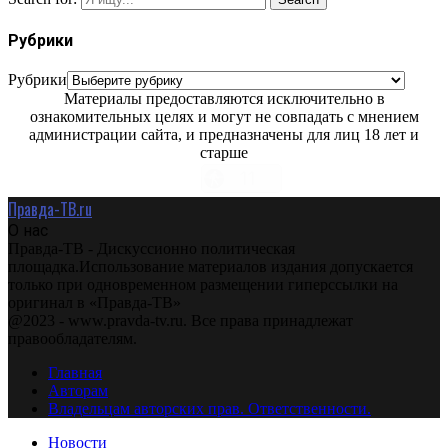
Рубрики
Рубрики
Материалы предоставляются исключительно в
ознакомительных целях и могут не совпадать с мнением
администрации сайта, и предназначены для лиц 18 лет и
старше
Правда-ТВ.ru
О нас
Правда-ТВ - Дискуссионно политическая
площадка.Использование материалов издания допускается
только при одновременном размещении гиперссылки на
оригинал в «Правда-ТВ»
@2023 - www.pravda-tv.ru. Все права принадлежат
правообладателям.
Главная
Авторам
Владельцам авторских прав. Ответственности.
Новости