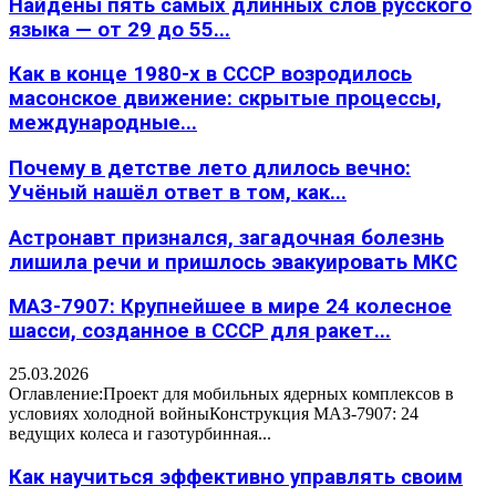
Найдены пять самых длинных слов русского
языка — от 29 до 55...
Как в конце 1980-х в СССР возродилось
масонское движение: скрытые процессы,
международные...
Почему в детстве лето длилось вечно:
Учёный нашёл ответ в том, как...
Астронавт признался, загадочная болезнь
лишила речи и пришлось эвакуировать МКС
МАЗ-7907: Крупнейшее в мире 24 колесное
шасси, созданное в СССР для ракет...
25.03.2026
Оглавление:Проект для мобильных ядерных комплексов в
условиях холодной войныКонструкция МАЗ-7907: 24
ведущих колеса и газотурбинная...
Как научиться эффективно управлять своим