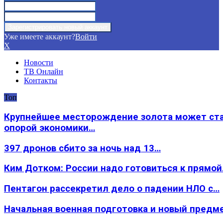
Уже имеете аккаунт?
Войти
X
Новости
ТВ Онлайн
Контакты
Топ
Крупнейшее месторождение золота может ст
опорой экономики…
397 дронов сбито за ночь над 13…
Ким Дотком: России надо готовиться к прямо
Пентагон рассекретил дело о падении НЛО с…
Начальная военная подготовка и новый предм