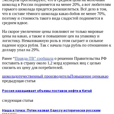
шоколад в России поднимется на менее 20%, а вот любителям
горького шоколада придется раскошелиться. Всё дело в том,
что в составе тёмного шоколада какао-бобов не менее 70%,
поэтому и стоимость такого вида сладостей поднимется в
среднем вдвое.
На скорое увеличение цены повлияют не только мировые
цены на какао, а также и повышение цен на упаковку и
логистику. Немаловажную роль в этом сыграет и сильное
падение курса рубля. Так с начала года рубль по отношению к
доллару упал на 29%.
Ранее “
Правда-ТВ” сообщала
о решении Правительства РФ
поставить в страну около 1,2 млрд куриных яиц с целью
снизить их цену для потребителей.
шоколад
отечественный производитель
Повышение цен
какао
предыдущая статья
Россия наращивает объемы поставок нефти в Китай
следующая статья
Наша и точка: Путин назвал Одессу исторически русским