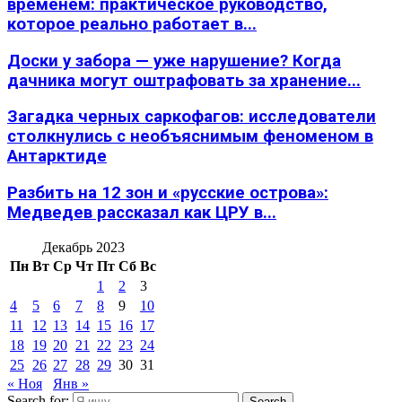
временем: практическое руководство,
которое реально работает в...
Доски у забора — уже нарушение? Когда
дачника могут оштрафовать за хранение...
Загадка черных саркофагов: исследователи
столкнулись с необъяснимым феноменом в
Антарктиде
Разбить на 12 зон и «русские острова»:
Медведев рассказал как ЦРУ в...
Декабрь 2023
Пн
Вт
Ср
Чт
Пт
Сб
Вс
1
2
3
4
5
6
7
8
9
10
11
12
13
14
15
16
17
18
19
20
21
22
23
24
25
26
27
28
29
30
31
« Ноя
Янв »
Search for:
Search