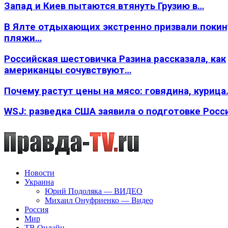
Запад и Киев пытаются втянуть Грузию в…
В Ялте отдыхающих экстренно призвали покин
пляжи…
Российская шестовичка Разина рассказала, как
американцы сочувствуют…
Почему растут цены на мясо: говядина, курица
WSJ: разведка США заявила о подготовке Росс
Новости
Украина
Юрий Подоляка — ВИДЕО
Михаил Онуфриенко — Видео
Россия
Мир
ТВ Онлайн