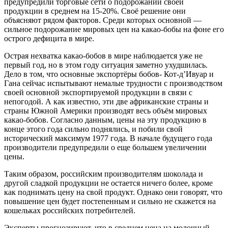
предупредили торговые сети о подорожании своей
продукции в среднем на 15-20%. Своё решение они
объясняют рядом факторов. Среди которых основной —
сильное подорожание мировых цен на какао-бобы на фоне его
острого дефицита в мире.
Острая нехватка какао-бобов в мире наблюдается уже не
первый год, но в этом году ситуация заметно ухудшилась.
Дело в том, что основные экспортёры бобов- Кот-д’Ивуар и
Гана сейчас испытывают немалые трудности с производством
своей основной экспортируемой продукции в связи с
непогодой. А как известно, эти две африканские страны и
страны Южной Америки производят весь объём мировых
какао-бобов. Согласно данным, цены на эту продукцию в
конце этого года сильно поднялись, и побили свой
исторический максимум 1977 года. В начале будущего года
производители предупредили о еще большем увеличении
цены.
Таким образом, российским производителям шоколада и
другой сладкой продукции не остается ничего более, кроме
как поднимать цену на свой продукт. Однако они говорят, что
повышение цен будет постепенным и сильно не скажется на
кошельках российских потребителей.
Эксперты прогнозируют, что в среднем цена на молочный