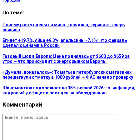
городом
По теме:
Почему растут цены на мясо: говядина, курица и теперь
свинина
Египет +19,7%, яйца +9,3%, апельсины -7,1%: что февраль
сделал с ценами в России
Газовый шок в Европе: Цена поднялась от $600 до $659 за
утро — что происходит с энергорынком Европы
«Думала, показалось»: Томаты в петербургских магазинах
перешагнули отметку в 1000 рублей — ФАС начало проверку
Шиномонтаж подорожает на 15% весной 2026-го: инфляция,
кадровый дефицит и рост цен на оборудование
Комментарий