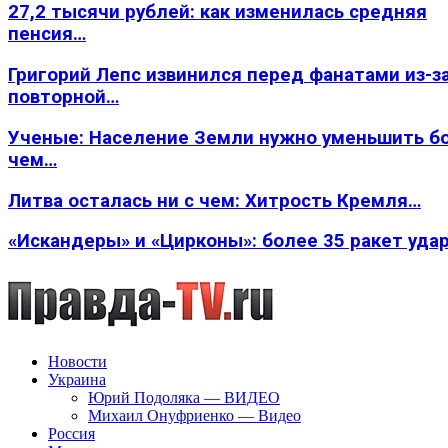
27,2 тысячи рублей: как изменилась средняя
пенсия…
Григорий Лепс извинился перед фанатами из-з
повторной…
Ученые: Население Земли нужно уменьшить б
чем…
Литва осталась ни с чем: Хитрость Кремля…
«Искандеры» и «Цирконы»: более 35 ракет уда
Новости
Украина
Юрий Подоляка — ВИДЕО
Михаил Онуфриенко — Видео
Россия