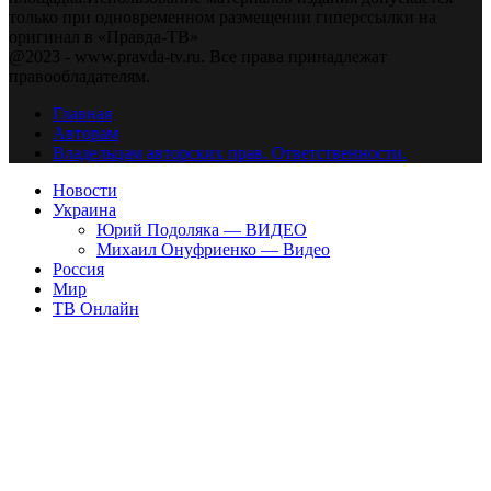
только при одновременном размещении гиперссылки на
оригинал в «Правда-ТВ»
@2023 - www.pravda-tv.ru. Все права принадлежат
правообладателям.
Главная
Авторам
Владельцам авторских прав. Ответственности.
Новости
Украина
Юрий Подоляка — ВИДЕО
Михаил Онуфриенко — Видео
Россия
Мир
ТВ Онлайн