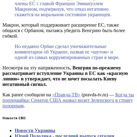
члены ЕС с главой Франции Эммануэлем
Макроном, подчеркнув, что отказ негативно
скажется на моральном состоянии украинцев.
Макрон, который поддерживает расширение ЕС, также
общался с Орбаном, пытаясь убедить Венгрию быть более
гибкой.
Но недавно Орбан сделал уничижительные
комментарии об Украине, назвав ее «шутом» и
одной из самых коррумпированных стран в мире.
Несмотря на эту напряженность,
Венгрия по-прежнему
рассматривает вступление Украины в ЕС как «красную
линию» и утверждает, что не хочет посылать Киеву
негативный сигнал.
Как ранее сообщали на
«Правда-ТВ»
(pravda-tv.ru) —
Когда ты
попрошайка: Сенатор США назвал визит Зеленского в страну
позорным
.
Новости СВО:
Новости Украины
Юрий Подоляка - последний выпуск сегодня