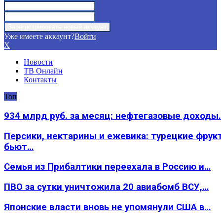
Уже имеете аккаунт?
Войти
X
Новости
ТВ Онлайн
Контакты
Топ
934 млрд руб. за месяц: нефтегазовые доходы
Персики, нектарины и ежевика: турецкие фрук
бьют…
Семья из Прибалтики переехала в Россию и…
ПВО за сутки уничтожила 20 авиабомб ВСУ,…
Японские власти вновь не упомянули США в…