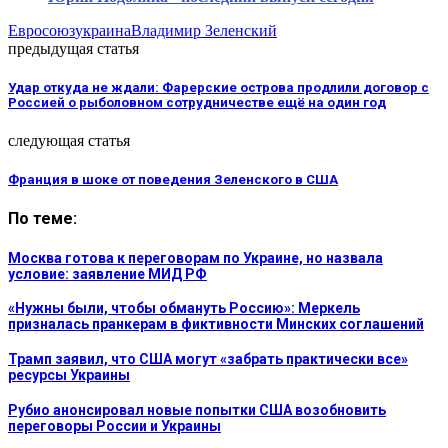
Евросоюз
украина
Владимир Зеленский
предыдущая статья
Удар откуда не ждали: Фарерские острова продлили договор с
Россией о рыболовном сотрудничестве ещё на один год
следующая статья
Франция в шоке от поведения Зеленского в США
По теме:
Москва готова к переговорам по Украине, но назвала
условие: заявление МИД РФ
«Нужны были, чтобы обмануть Россию»: Меркель
призналась пранкерам в фиктивности Минских соглашений
Трамп заявил, что США могут «забрать практически все»
ресурсы Украины
Рубио анонсировал новые попытки США возобновить
переговоры России и Украины