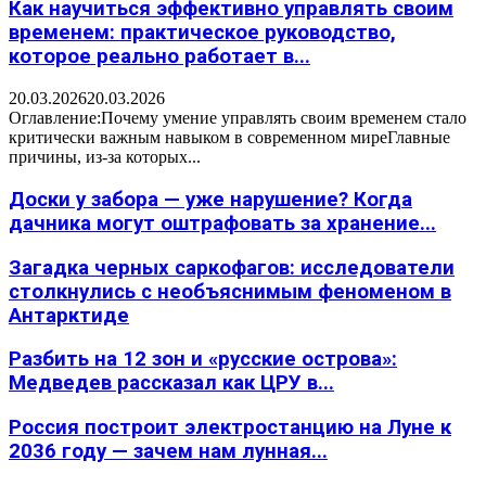
Как научиться эффективно управлять своим
временем: практическое руководство,
которое реально работает в...
20.03.2026
20.03.2026
Оглавление:Почему умение управлять своим временем стало
критически важным навыком в современном миреГлавные
причины, из-за которых...
Доски у забора — уже нарушение? Когда
дачника могут оштрафовать за хранение...
Загадка черных саркофагов: исследователи
столкнулись с необъяснимым феноменом в
Антарктиде
Разбить на 12 зон и «русские острова»:
Медведев рассказал как ЦРУ в...
Россия построит электростанцию на Луне к
2036 году — зачем нам лунная...