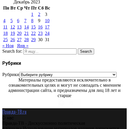
Декабрь 2023
Пн
Вт
Ср
Чт
Пт
Сб
Вс
1
2
3
4
5
6
7
8
9
10
11
12
13
14
15
16
17
18
19
20
21
22
23
24
25
26
27
28
29
30
31
« Ноя
Янв »
Search for:
Search
Рубрики
Рубрики
Материалы предоставляются исключительно в
ознакомительных целях и могут не совпадать с мнением
администрации сайта, и предназначены для лиц 18 лет и
старше
Правда-ТВ.ru
О нас
Правда-ТВ - Дискуссионно политическая
площадка.Использование материалов издания допускается