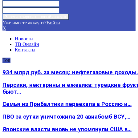
Уже имеете аккаунт?
Войти
X
Новости
ТВ Онлайн
Контакты
Топ
934 млрд руб. за месяц: нефтегазовые доходы
Персики, нектарины и ежевика: турецкие фрук
бьют…
Семья из Прибалтики переехала в Россию и…
ПВО за сутки уничтожила 20 авиабомб ВСУ,…
Японские власти вновь не упомянули США в…