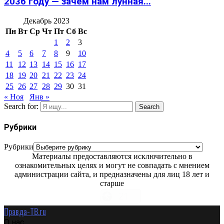
2036 году — зачем нам лунная...
Декабрь 2023
Пн
Вт
Ср
Чт
Пт
Сб
Вс
1
2
3
4
5
6
7
8
9
10
11
12
13
14
15
16
17
18
19
20
21
22
23
24
25
26
27
28
29
30
31
« Ноя
Янв »
Search for:
Search
Рубрики
Рубрики
Материалы предоставляются исключительно в
ознакомительных целях и могут не совпадать с мнением
администрации сайта, и предназначены для лиц 18 лет и
старше
Правда-ТВ.ru
О нас