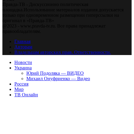
Правда-ТВ - Дискуссионно политическая
площадка.Использование материалов издания допускается
только при одновременном размещении гиперссылки на
оригинал в «Правда-ТВ»
@2023 - www.pravda-tv.ru. Все права принадлежат
правообладателям.
Главная
Авторам
Владельцам авторских прав. Ответственности.
Новости
Украина
Юрий Подоляка — ВИДЕО
Михаил Онуфриенко — Видео
Россия
Мир
ТВ Онлайн