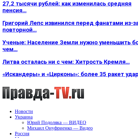
27,2 тысячи рублей: как изменилась средняя
пенсия…
Григорий Лепс извинился перед фанатами из-з
повторной…
Ученые: Население Земли нужно уменьшить б
чем…
Литва осталась ни с чем: Хитрость Кремля…
«Искандеры» и «Цирконы»: более 35 ракет уда
Новости
Украина
Юрий Подоляка — ВИДЕО
Михаил Онуфриенко — Видео
Россия