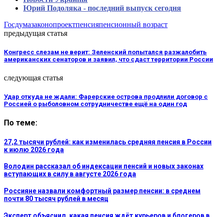
Юрий Подоляка - последний выпуск сегодня
Госдума
законопроект
пенсия
пенсионный возраст
предыдущая статья
Конгресс слезам не верит: Зеленский попытался разжалобить
американских сенаторов и заявил, что сдаст территории России
следующая статья
Удар откуда не ждали: Фарерские острова продлили договор с
Россией о рыболовном сотрудничестве ещё на один год
По теме:
27,2 тысячи рублей: как изменилась средняя пенсия в России
к июлю 2026 года
Володин рассказал об индексации пенсий и новых законах
вступающих в силу в августе 2026 года
Россияне назвали комфортный размер пенсии: в среднем
почти 80 тысяч рублей в месяц
Эксперт объяснил, какая пенсия ждёт курьеров и блогеров в