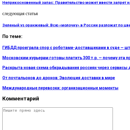
Неприкосновенный запас: Правительство может ввести запрет на
следующая статья
Зеленый vs оранжевый: Всю «молочку» в России разложат по цв
По теме:
ГИБДД проиграла спор с роботами-доставщиками в суде — шт
Московским курьерам готовы платить 300 т.р. — почему эта п
Раскрыта новая схема обкрадывания россиян через сервисы 
От почтальонов до дронов: Эволюция доставки в мире
Международные перевозки: организационные моменты
Комментарий