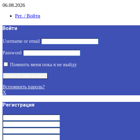
06.08.2026
Рег. / Войти
Войти
Username or email
Password
Помнить меня пока я не выйду
Вспомнить пароль?
X
Регистрация