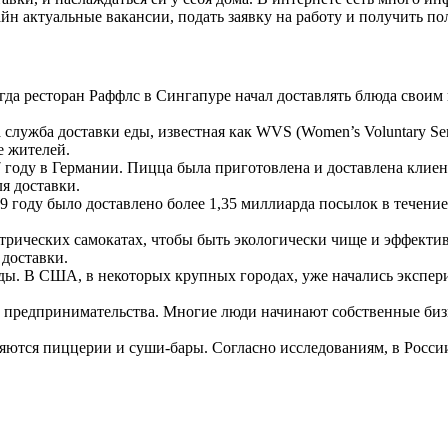
н актуальные вакансии, подать заявку на работу и получить по
когда ресторан Раффлс в Сингапуре начал доставлять блюда свои
служба доставки еды, известная как WVS (Women’s Voluntary S
е жителей.
 году в Германии. Пицца была приготовлена и доставлена клиент
я доставки.
19 году было доставлено более 1,35 миллиарда посылок в течени
трических самокатах, чтобы быть экологически чище и эффектив
 доставки.
еды. В США, в некоторых крупных городах, уже начались эксп
 предпринимательства. Многие люди начинают собственные бизн
яются пиццерии и суши-бары. Согласно исследованиям, в Росси