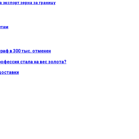
 экспорт зерна за границу
етам
раф в 300 тыс. отменен
рофессия стала на вес золота?
доставки