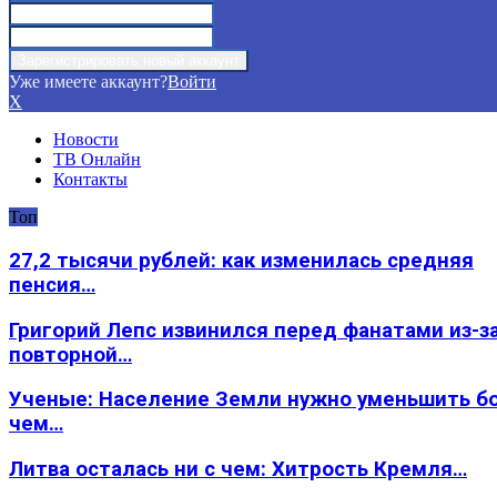
Уже имеете аккаунт?
Войти
X
Новости
ТВ Онлайн
Контакты
Топ
27,2 тысячи рублей: как изменилась средняя
пенсия…
Григорий Лепс извинился перед фанатами из-з
повторной…
Ученые: Население Земли нужно уменьшить б
чем…
Литва осталась ни с чем: Хитрость Кремля…