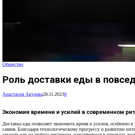
Общество
Роль доставки еды в повсе
Анастасия Акулова
28.11.2023
0
Экономия времени и усилий в современном ри
Доставка еды позволяет экономить время и усилия, особенно в 
самим. Благодаря технологическому прогрессу и развитию инт
заказать еду из любого ресторана, находящегося в пределах дос