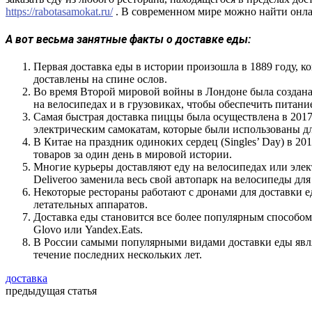
https://rabotasamokat.ru/
. В современном мире можно найти онлай
А вот весьма занятные факты о доставке еды:
Первая доставка еды в истории произошла в 1889 году, 
доставлены на спине ослов.
Во время Второй мировой войны в Лондоне была создана 
на велосипедах и в грузовиках, чтобы обеспечить питани
Самая быстрая доставка пиццы была осуществлена в 2017
электрическим самокатам, которые были использованы дл
В Китае на праздник одиноких сердец (Singles’ Day) в 20
товаров за один день в мировой истории.
Многие курьеры доставляют еду на велосипедах или элек
Deliveroo заменила весь свой автопарк на велосипеды для
Некоторые рестораны работают с дронами для доставки 
летательных аппаратов.
Доставка еды становится все более популярным способом
Glovo или Yandex.Eats.
В России самыми популярными видами доставки еды явл
течение последних нескольких лет.
доставка
предыдущая статья