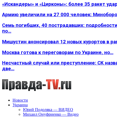
«Искандеры» и «Цирконы»: более 35 ракет уда
Армию увеличили на 27 000 человек: Минобор
Семь погибших, 40 пострадавших: подробности
по…
Мишустин анонсировал 12 новых курортов в р
Москва готова к переговорам по Украине, но…
Несчастный случай или преступление: СК назв
две…
Новости
Украина
Юрий Подоляка — ВИДЕО
Михаил Онуфриенко — Видео