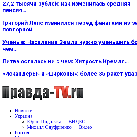
27,2 тысячи рублей: как изменилась средняя
пенсия…
Григорий Лепс извинился перед фанатами из-з
повторной…
Ученые: Население Земли нужно уменьшить б
чем…
Литва осталась ни с чем: Хитрость Кремля…
«Искандеры» и «Цирконы»: более 35 ракет уда
Новости
Украина
Юрий Подоляка — ВИДЕО
Михаил Онуфриенко — Видео
Россия