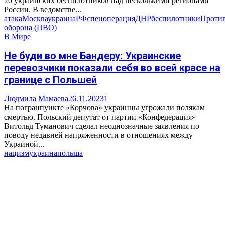
20 украинских беспилотников над несколькими регионами
России. В ведомстве...
атака
Москва
украина
РФ
спецоперация
ДНР
беспилотники
Проти
оборона (ПВО)
В Мире
Не буди во мне Бандеру: Украинские
перевозчики показали себя во всей красе на
границе с Польшей
Людмила Мамаева
26.11.2023
1
На погранпункте «Корчова» украинцы угрожали полякам
смертью. Польский депутат от партии «Конфедерация»
Витольд Туманович сделал неоднозначные заявления по
поводу недавней напряженности в отношениях между
Украиной...
нацизм
украина
польша