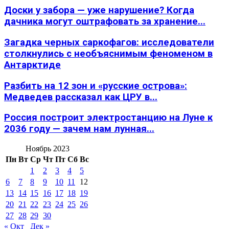
Доски у забора — уже нарушение? Когда
дачника могут оштрафовать за хранение...
Загадка черных саркофагов: исследователи
столкнулись с необъяснимым феноменом в
Антарктиде
Разбить на 12 зон и «русские острова»:
Медведев рассказал как ЦРУ в...
Россия построит электростанцию на Луне к
2036 году — зачем нам лунная...
Ноябрь 2023
Пн
Вт
Ср
Чт
Пт
Сб
Вс
1
2
3
4
5
6
7
8
9
10
11
12
13
14
15
16
17
18
19
20
21
22
23
24
25
26
27
28
29
30
« Окт
Дек »