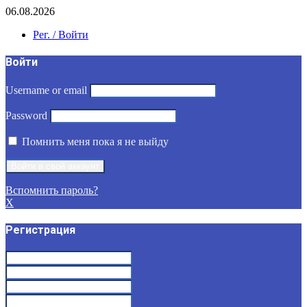
06.08.2026
Рег. / Войти
Войти
Username or email
Password
Помнить меня пока я не выйду
Вспомнить пароль?
X
Регистрация