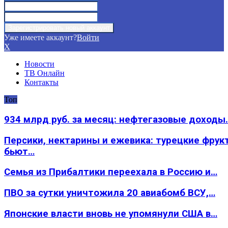
Уже имеете аккаунт?
Войти
X
Новости
ТВ Онлайн
Контакты
Топ
934 млрд руб. за месяц: нефтегазовые доходы
Персики, нектарины и ежевика: турецкие фрук
бьют…
Семья из Прибалтики переехала в Россию и…
ПВО за сутки уничтожила 20 авиабомб ВСУ,…
Японские власти вновь не упомянули США в…