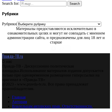
Search for:
Search
Рубрики
Рубрики
Материалы предоставляются исключительно в
ознакомительных целях и могут не совпадать с мнением
администрации сайта, и предназначены для лиц 18 лет и
старше
Правда-ТВ.ru
О нас
Правда-ТВ - Дискуссионно политическая
площадка.Использование материалов издания допускается
только при одновременном размещении гиперссылки на
оригинал в «Правда-ТВ»
@2023 - www.pravda-tv.ru. Все права принадлежат
правообладателям.
Главная
Авторам
Владельцам авторских прав. Ответственности.