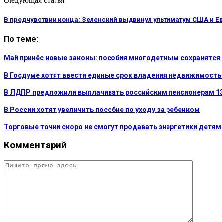
следующая статья
В предчувствии конца: Зеленский выдвинул ультиматум США и Е
По теме:
Май принёс новые законы: пособия многодетным сохранятся 
В Госдуме хотят ввести единые срок владения недвижимост
В ЛДПР предложили выплачивать российским пенсионерам 1
В России хотят увеличить пособие по уходу за ребенком
Торговые точки скоро не смогут продавать энергетики детям
Комментарий