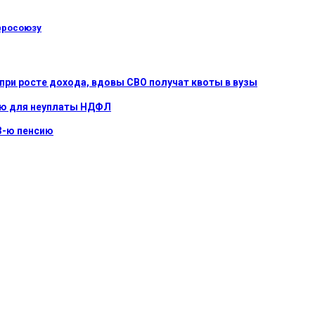
вросоюзу
при росте дохода, вдовы СВО получат квоты в вузы
ью для неуплаты НДФЛ
3-ю пенсию