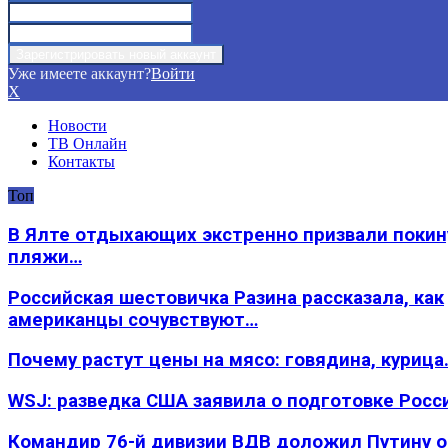
Уже имеете аккаунт?
Войти
X
Новости
ТВ Онлайн
Контакты
Топ
В Ялте отдыхающих экстренно призвали покин
пляжи…
Российская шестовичка Разина рассказала, как
американцы сочувствуют…
Почему растут цены на мясо: говядина, курица
WSJ: разведка США заявила о подготовке Росс
Командир 76-й дивизии ВДВ доложил Путину 