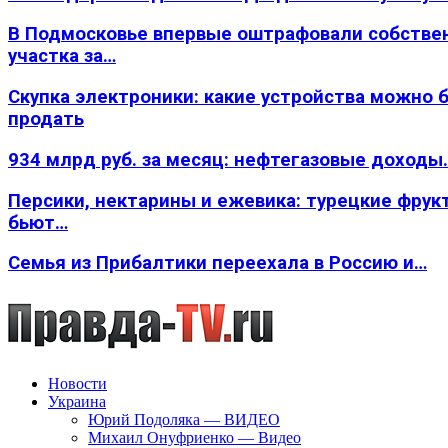
В Подмосковье впервые оштрафовали собстве
участка за…
Скупка электроники: какие устройства можно 
продать
934 млрд руб. за месяц: нефтегазовые доходы
Персики, нектарины и ежевика: турецкие фрук
бьют…
Семья из Прибалтики переехала в Россию и…
Новости
Украина
Юрий Подоляка — ВИДЕО
Михаил Онуфриенко — Видео