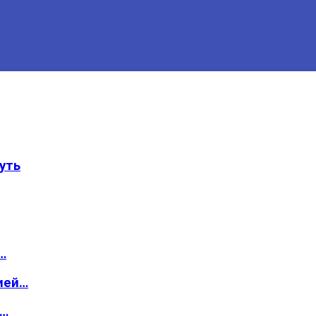
уть
…
ией…
о…