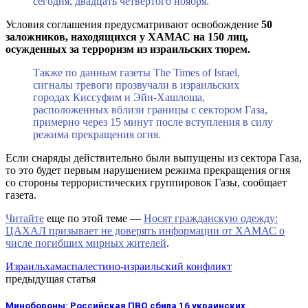
сегодня, двадцать четвертого ноября.
Условия соглашения предусматривают освобождение
50
заложников, находящихся у ХАМАС на 150 лиц,
осужденных за терроризм из израильских тюрем.
Также по данным газеты The Times of Israel,
сигналы тревоги прозвучали в израильских
городах Киссуфим и Эйн-Хашлоша,
расположенных вблизи границы с сектором Газа,
примерно через 15 минут после вступления в силу
режима прекращения огня.
Если снаряды действительно были выпущены из сектора Газа,
то это будет первым нарушением режима прекращения огня
со стороны террористических группировок Газы, сообщает
газета.
Читайте
еще по этой теме —
Носят гражданскую одежду:
ЦАХАЛ призывает не доверять информации от ХАМАС о
числе погибших мирных жителей
.
Израиль
хамас
палестино-израильский конфликт
предыдущая статья
Минобороны: Российская ПВО сбила 16 украинских