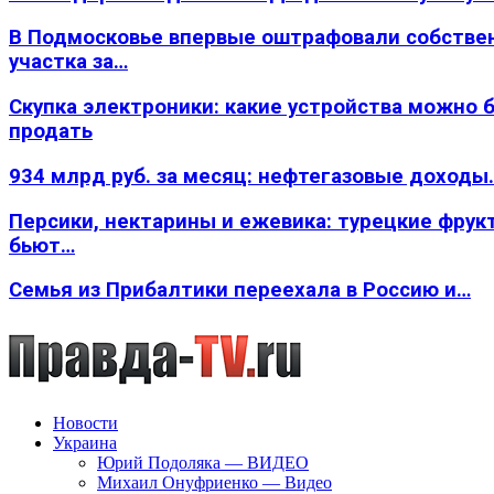
В Подмосковье впервые оштрафовали собстве
участка за…
Скупка электроники: какие устройства можно 
продать
934 млрд руб. за месяц: нефтегазовые доходы
Персики, нектарины и ежевика: турецкие фрук
бьют…
Семья из Прибалтики переехала в Россию и…
Новости
Украина
Юрий Подоляка — ВИДЕО
Михаил Онуфриенко — Видео