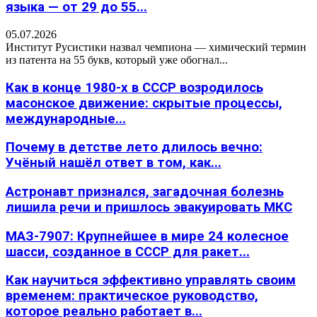
языка — от 29 до 55...
05.07.2026
Институт Русистики назвал чемпиона — химический термин
из патента на 55 букв, который уже обогнал...
Как в конце 1980-х в СССР возродилось
масонское движение: скрытые процессы,
международные...
Почему в детстве лето длилось вечно:
Учёный нашёл ответ в том, как...
Астронавт признался, загадочная болезнь
лишила речи и пришлось эвакуировать МКС
МАЗ-7907: Крупнейшее в мире 24 колесное
шасси, созданное в СССР для ракет...
Как научиться эффективно управлять своим
временем: практическое руководство,
которое реально работает в...