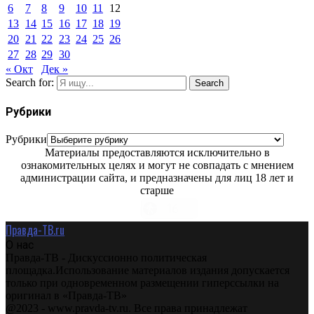
6
7
8
9
10
11
12
13
14
15
16
17
18
19
20
21
22
23
24
25
26
27
28
29
30
« Окт
Дек »
Search for:
Search
Рубрики
Рубрики
Материалы предоставляются исключительно в
ознакомительных целях и могут не совпадать с мнением
администрации сайта, и предназначены для лиц 18 лет и
старше
Правда-ТВ.ru
О нас
Правда-ТВ - Дискуссионно политическая
площадка.Использование материалов издания допускается
только при одновременном размещении гиперссылки на
оригинал в «Правда-ТВ»
@2023 - www.pravda-tv.ru. Все права принадлежат