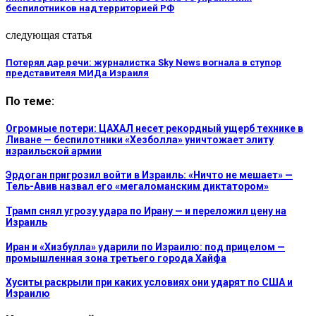
беспилотников над территорией РФ
следующая статья
Потерял дар речи: журналистка Sky News вогнала в ступор
представителя МИДа Израиля
По теме:
Огромные потери: ЦАХАЛ несет рекордный ущерб технике в
Ливане — беспилотники «Хезболла» уничтожает элиту
израильской армии
Эрдоган пригрозил войти в Израиль: «Ничто не мешает» —
Тель-Авив назвал его «мегаломанским диктатором»
Трамп снял угрозу удара по Ирану — и переложил цену на
Израиль
Иран и «Хизбулла» ударили по Израилю: под прицелом —
промышленная зона третьего города Хайфа
Хуситы раскрыли при каких условиях они ударят по США и
Израилю