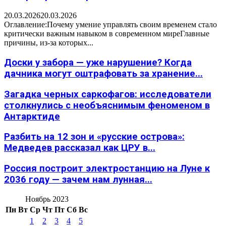
20.03.2026
20.03.2026
Оглавление:Почему умение управлять своим временем стало
критически важным навыком в современном миреГлавные
причины, из-за которых...
Доски у забора — уже нарушение? Когда
дачника могут оштрафовать за хранение...
Загадка черных саркофагов: исследователи
столкнулись с необъяснимым феноменом в
Антарктиде
Разбить на 12 зон и «русские острова»:
Медведев рассказал как ЦРУ в...
Россия построит электростанцию на Луне к
2036 году — зачем нам лунная...
Ноябрь 2023
Пн
Вт
Ср
Чт
Пт
Сб
Вс
1
2
3
4
5