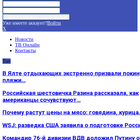
Уже имеете аккаунт?
Войти
X
Новости
ТВ Онлайн
Контакты
Топ
В Ялте отдыхающих экстренно призвали покин
пляжи…
Российская шестовичка Разина рассказала, как
американцы сочувствуют…
Почему растут цены на мясо: говядина, курица
WSJ: разведка США заявила о подготовке Росс
Командир 76-й дивизии ВДВ доложил Путину 