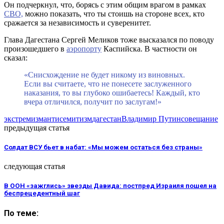
Он подчеркнул, что, борясь с этим общим врагом в рамках
СВО,
можно показать, что ты стоишь на стороне всех, кто
сражается за независимость и суверенитет.
Глава Дагестана Сергей Меликов тоже высказался по поводу
произошедшего в
аэропорту
Каспийска. В частности он
сказал:
«Снисхождение не будет никому из виновных.
Если вы считаете, что не понесете заслуженного
наказания, то вы глубоко ошибаетесь! Каждый, кто
вчера отличился, получит по заслугам!»
экстремизм
антисемитизм
дагестан
Владимир Путин
совещание
предыдущая статья
Солдат ВСУ бьет в набат: «Мы можем остаться без страны»
следующая статья
В ООН «зажглись» звезды Давида: постпред Израиля пошел на
беспрецедентный шаг
По теме: