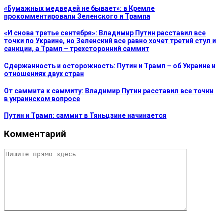
«Бумажных медведей не бывает»: в Кремле
прокомментировали Зеленского и Трампа
«И снова третье сентября»: Владимир Путин расставил все
точки по Украине, но Зеленский все равно хочет третий стул и
санкции, а Трамп – трехсторонний саммит
Сдержанность и осторожность: Путин и Трамп – об Украине и
отношениях двух стран
От саммита к саммиту: Владимир Путин расставил все точки
в украинском вопросе
Путин и Трамп: саммит в Тяньцзине начинается
Комментарий