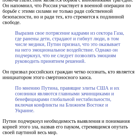
Он напомнил, что Россия участвует в военной операции по
борьбе с этими силами не только ради собственной
безопасности, но и ради тех, кто стремится к подлинной
свободе.
Выразив свое потрясение кадрами из сектора Газа,
где ранены дети, страдают и гибнут люди, в том
числе медики, Путин признал, что это оказывает
на него эмоциональное воздействие. Однако он
подчеркнул, что не следует позволять эмоциям
руководить принятием решений.
Он призвал российских граждан четко осознать, кто является
инициатором этого смертоносного хаоса.
По мнению Путина, правящие элиты США и их
союзники являются главными зачинщиками и
бенефициарами глобальной нестабильности,
включая конфликты на Ближнем Востоке и
Украине.
Путин подчеркнул необходимость выявления и понимания
корней этого зла, назвав его пауком, стремящимся опутать
своей паутиной весь мир.