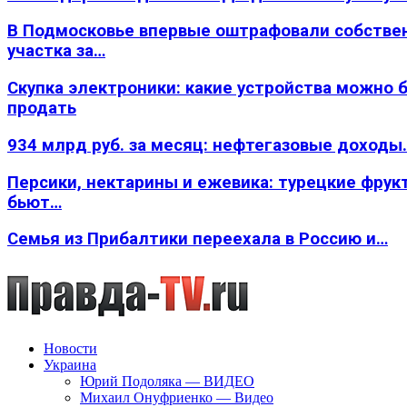
В Подмосковье впервые оштрафовали собстве
участка за…
Скупка электроники: какие устройства можно 
продать
934 млрд руб. за месяц: нефтегазовые доходы
Персики, нектарины и ежевика: турецкие фрук
бьют…
Семья из Прибалтики переехала в Россию и…
Новости
Украина
Юрий Подоляка — ВИДЕО
Михаил Онуфриенко — Видео