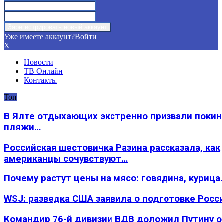
Уже имеете аккаунт?
Войти
X
Новости
ТВ Онлайн
Контакты
Топ
В Ялте отдыхающих экстренно призвали покин
пляжи…
Российская шестовичка Разина рассказала, как
американцы сочувствуют…
Почему растут цены на мясо: говядина, курица
WSJ: разведка США заявила о подготовке Росс
Командир 76-й дивизии ВДВ доложил Путину 