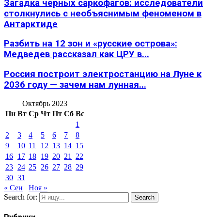
Загадка черных саркофагов: исследователи
столкнулись с необъяснимым феноменом в
Антарктиде
Разбить на 12 зон и «русские острова»:
Медведев рассказал как ЦРУ в...
Россия построит электростанцию на Луне к
2036 году — зачем нам лунная...
Октябрь 2023
Пн
Вт
Ср
Чт
Пт
Сб
Вс
1
2
3
4
5
6
7
8
9
10
11
12
13
14
15
16
17
18
19
20
21
22
23
24
25
26
27
28
29
30
31
« Сен
Ноя »
Search for:
Search