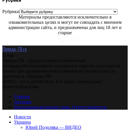
Рубрики
Рубрики
Материалы предоставляются исключительно в
ознакомительных целях и могут не совпадать с мнением
администрации сайта, и предназначены для лиц 18 лет и
старше
Правда-ТВ.ru
О нас
Правда-ТВ - Дискуссионно политическая
площадка.Использование материалов издания допускается
только при одновременном размещении гиперссылки на
оригинал в «Правда-ТВ»
@2023 - www.pravda-tv.ru. Все права принадлежат
правообладателям.
Главная
Авторам
Владельцам авторских прав. Ответственности.
Новости
Украина
Юрий Подоляка — ВИДЕО