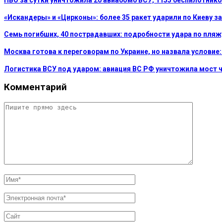
ПВО за сутки уничтожила 20 авиабомб ВСУ, 1155 беспилотнико
«Искандеры» и «Цирконы»: более 35 ракет ударили по Киеву за
Семь погибших, 40 пострадавших: подробности удара по пляж
Москва готова к переговорам по Украине, но назвала услови
Логистика ВСУ под ударом: авиация ВС РФ уничтожила мост 
Комментарий