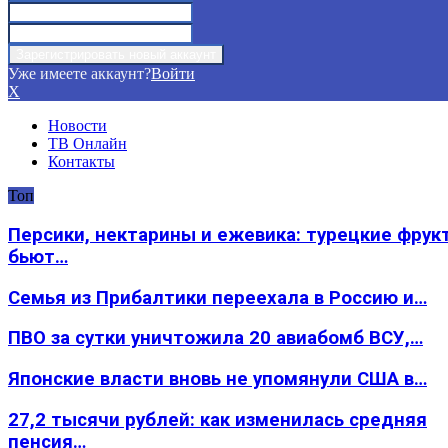
Уже имеете аккаунт?
Войти
X
Новости
ТВ Онлайн
Контакты
Топ
Персики, нектарины и ежевика: турецкие фрук
бьют…
Семья из Прибалтики переехала в Россию и…
ПВО за сутки уничтожила 20 авиабомб ВСУ,…
Японские власти вновь не упомянули США в…
27,2 тысячи рублей: как изменилась средняя
пенсия…