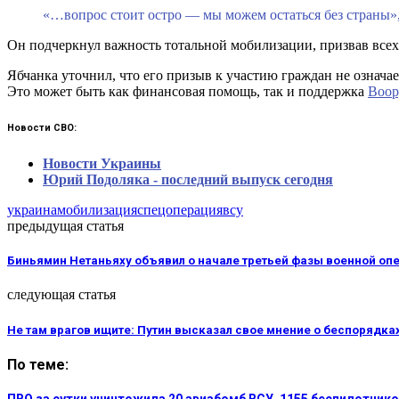
«…вопрос стоит остро — мы можем остаться без страны»
Он подчеркнул важность тотальной мобилизации, призвав все
Ябчанка уточнил, что его призыв к участию граждан не означае
Это может быть как финансовая помощь, так и поддержка
Воор
Новости СВО:
Новости Украины
Юрий Подоляка - последний выпуск сегодня
украина
мобилизация
спецоперация
всу
предыдущая статья
Биньямин Нетаньяху объявил о начале третьей фазы военной опе
следующая статья
Не там врагов ищите: Путин высказал свое мнение о беспорядка
По теме: