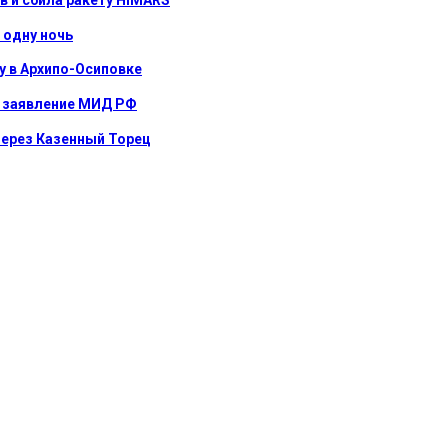
в и сбила ракету HIMARS
 одну ночь
у в Архипо-Осиповке
е: заявление МИД РФ
через Казенный Торец