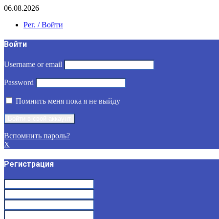
06.08.2026
Рег. / Войти
Войти
Username or email
Password
Помнить меня пока я не выйду
Вспомнить пароль?
X
Регистрация