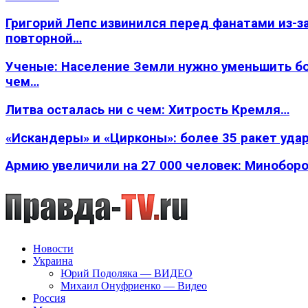
Григорий Лепс извинился перед фанатами из-з
повторной…
Ученые: Население Земли нужно уменьшить б
чем…
Литва осталась ни с чем: Хитрость Кремля…
«Искандеры» и «Цирконы»: более 35 ракет уда
Армию увеличили на 27 000 человек: Минобор
Новости
Украина
Юрий Подоляка — ВИДЕО
Михаил Онуфриенко — Видео
Россия