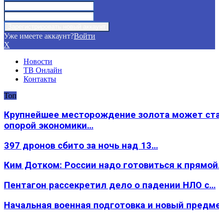
Уже имеете аккаунт?
Войти
X
Новости
ТВ Онлайн
Контакты
Топ
Крупнейшее месторождение золота может ст
опорой экономики…
397 дронов сбито за ночь над 13…
Ким Дотком: России надо готовиться к прямо
Пентагон рассекретил дело о падении НЛО с…
Начальная военная подготовка и новый предм