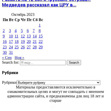
Медведев рассказал как ЦРУ в...
Октябрь 2023
Пн
Вт
Ср
Чт
Пт
Сб
Вс
1
2
3
4
5
6
7
8
9
10
11
12
13
14
15
16
17
18
19
20
21
22
23
24
25
26
27
28
29
30
31
« Сен
Ноя »
Search for:
Search
Рубрики
Рубрики
Материалы предоставляются исключительно в
ознакомительных целях и могут не совпадать с мнением
администрации сайта, и предназначены для лиц 18 лет и
старше