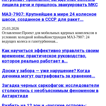
лишила речи и пришлось эвакуировать МКС
МАЗ-7907: Крупнейшее в мире 24 колесное
шасси, созданное в СССР для ракет...
25.03.2026
Оглавление:Проект для мобильных ядерных комплексов в
условиях холодной войныКонструкция МАЗ-7907: 24
ведущих колеса и газотурбинная...
Как научиться эффективно управлять своим
временем: практическое руководство,
которое реально работает в...
Доски у забора — уже нарушение? Когда
дачника могут оштрафовать за хранение...
Загадка черных саркофагов: исследователи
столкнулись с необъяснимым феноменом в
Антарктиде
Разбить на 12 зон и «русские острова»: