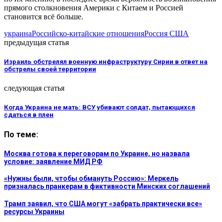
прямого столкновения Америки с Китаем и Россией
становится всё больше.
украина
Российско-китайские отношения
Россия США
предыдущая статья
Израиль обстрелял военную инфраструктуру Сирии в ответ на
обстрелы своей территории
следующая статья
Когда Украина не мать: ВСУ убивают солдат, пытающихся
сдаться в плен
По теме:
Москва готова к переговорам по Украине, но назвала
условие: заявление МИД РФ
«Нужны были, чтобы обмануть Россию»: Меркель
призналась пранкерам в фиктивности Минских соглашений
Трамп заявил, что США могут «забрать практически все»
ресурсы Украины