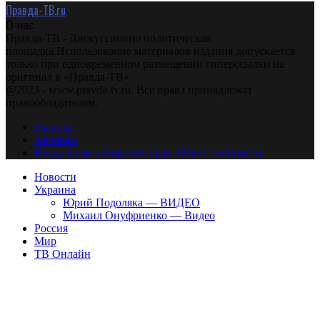
Правда-ТВ.ru
О нас
Правда-ТВ - Дискуссионно политическая
площадка.Использование материалов издания допускается
только при одновременном размещении гиперссылки на
оригинал в «Правда-ТВ»
@2023 - www.pravda-tv.ru. Все права принадлежат
правообладателям.
Главная
Авторам
Владельцам авторских прав. Ответственности.
Новости
Украина
Юрий Подоляка — ВИДЕО
Михаил Онуфриенко — Видео
Россия
Мир
ТВ Онлайн