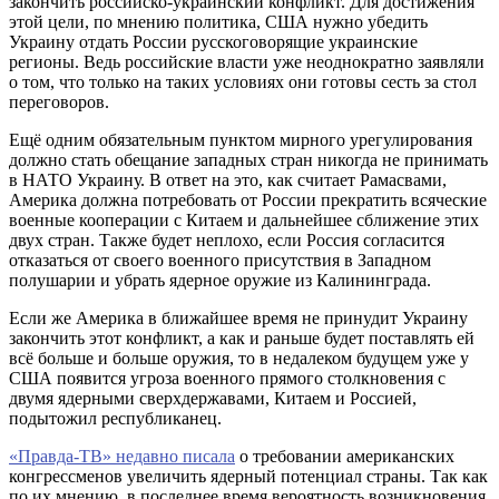
закончить российско-украинский конфликт. Для достижения
этой цели, по мнению политика, США нужно убедить
Украину отдать России русскоговорящие украинские
регионы. Ведь российские власти уже неоднократно заявляли
о том, что только на таких условиях они готовы сесть за стол
переговоров.
Ещё одним обязательным пунктом мирного урегулирования
должно стать обещание западных стран никогда не принимать
в НАТО Украину. В ответ на это, как считает Рамасвами,
Америка должна потребовать от России прекратить всяческие
военные кооперации с Китаем и дальнейшее сближение этих
двух стран. Также будет неплохо, если Россия согласится
отказаться от своего военного присутствия в Западном
полушарии и убрать ядерное оружие из Калининграда.
Если же Америка в ближайшее время не принудит Украину
закончить этот конфликт, а как и раньше будет поставлять ей
всё больше и больше оружия, то в недалеком будущем уже у
США появится угроза военного прямого столкновения с
двумя ядерными сверхдержавами, Китаем и Россией,
подытожил республиканец.
«Правда-ТВ» недавно писала
о требовании американских
конгрессменов увеличить ядерный потенциал страны. Так как
по их мнению, в последнее время вероятность возникновения