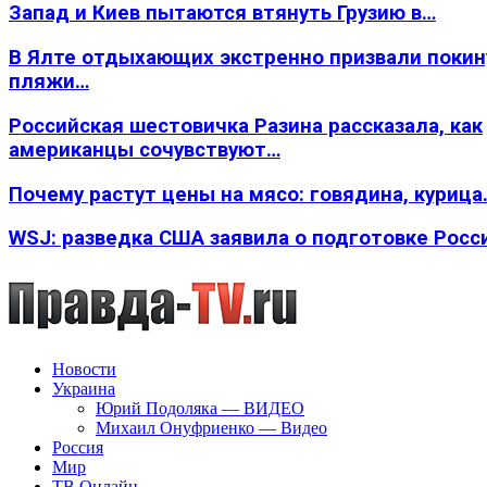
Запад и Киев пытаются втянуть Грузию в…
В Ялте отдыхающих экстренно призвали покин
пляжи…
Российская шестовичка Разина рассказала, как
американцы сочувствуют…
Почему растут цены на мясо: говядина, курица
WSJ: разведка США заявила о подготовке Росс
Новости
Украина
Юрий Подоляка — ВИДЕО
Михаил Онуфриенко — Видео
Россия
Мир
ТВ Онлайн